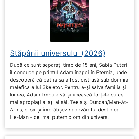
Stăpânii universului (2026)
După ce sunt separați timp de 15 ani, Sabia Puterii
îl conduce pe prințul Adam înapoi în Eternia, unde
descoperă că patria sa a fost distrusă sub domnia
malefică a lui Skeletor. Pentru a-și salva familia și
lumea, Adam trebuie să-și unească forțele cu cei
mai apropiați aliați ai săi, Teela și Duncan/Man-At-
Arms, și să-și îmbrățișeze adevăratul destin ca
He-Man - cel mai puternic om din univers.