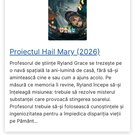
Proiectul Hail Mary (2026)
Profesorul de științe Ryland Grace se trezește pe
o navă spațială la ani-lumină de casă, fără să-și
amintească cine e sau cum a ajuns acolo. Pe
măsură ce memoria îi revine, Ryland începe să-și
înțeleagă misiunea: trebuie să rezolve misterul
substanței care provoacă stingerea soarelui.
Profesorul trebuie să-și folosească cunoștințele și
ingeniozitatea pentru a împiedica dispariția vieții
pe Pământ...