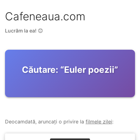
Cafeneaua.com
Lucrăm la ea! 😊
Căutare:
“
Euler poezii
”
Deocamdată, aruncați o privire la
filmele zilei
: