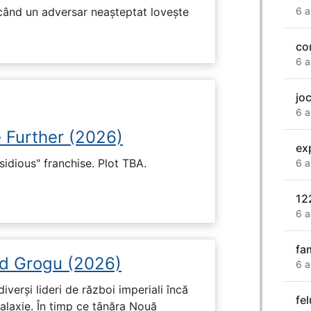
 când un adversar neașteptat lovește
6 a
co
6 a
jo
6 a
e Further (2026)
ex
nsidious" franchise. Plot TBA.
6 a
12
6 a
fa
d Grogu (2026)
6 a
diverși lideri de război imperiali încă
fel
galaxie. În timp ce tânăra Nouă