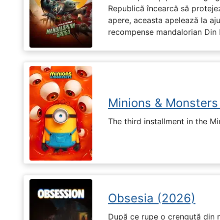
Republică încearcă să proteje
apere, aceasta apelează la aju
recompense mandalorian Din Dj
Minions & Monsters
The third installment in the Mi
Obsesia (2026)
După ce rupe o crenguță din m