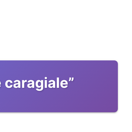
 caragiale
”