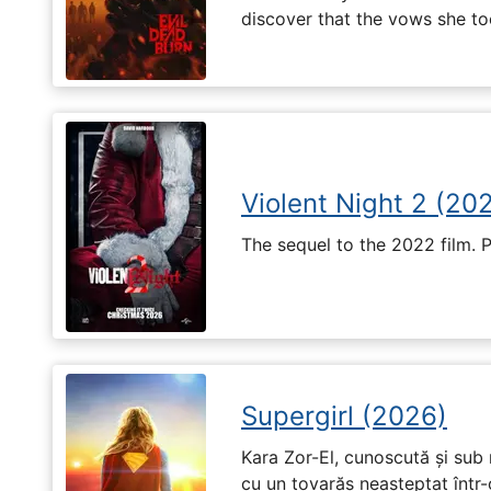
discover that the vows she too
Violent Night 2 (20
The sequel to the 2022 film. 
Supergirl (2026)
Kara Zor-El, cunoscută și sub 
cu un tovarăș neașteptat într-