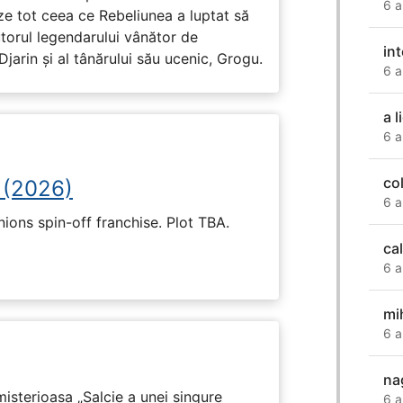
6 a
ze tot ceea ce Rebeliunea a luptat să
torul legendarului vânător de
int
arin și al tânărului său ucenic, Grogu.
6 a
a 
6 a
col
 (2026)
6 a
nions spin-off franchise. Plot TBA.
ca
6 a
mi
6 a
na
isterioasa „Salcie a unei singure
6 a