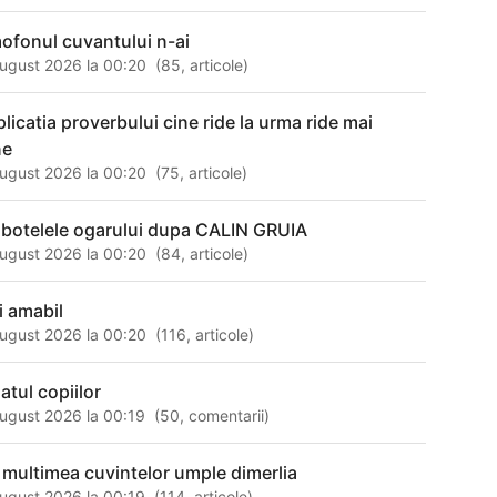
ofonul cuvantului n-ai
ugust 2026 la 00:20
(
85
,
articole
)
plicatia proverbului cine ride la urma ride mai
ne
ugust 2026 la 00:20
(
75
,
articole
)
ubotelele ogarului dupa CALIN GRUIA
ugust 2026 la 00:20
(
84
,
articole
)
i amabil
ugust 2026 la 00:20
(
116
,
articole
)
atul copiilor
ugust 2026 la 00:19
(
50
,
comentarii
)
 multimea cuvintelor umple dimerlia
ugust 2026 la 00:19
(
114
,
articole
)