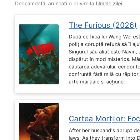
Deocamdată, aruncați o privire la
filmele zilei
:
The Furious (2026)
După ce fiica lui Wang Wei est
poliția coruptă refuză să îl aj
Singurul său aliat este Navin, 
dispărut în mod misterios. Mâ
căutarea adevărului, cei doi f
confruntă fără milă cu răpitori
arte marțiale și acțiune.
Cartea Morților: Foc
After her husband's abrupt de
laws. As they transform into 