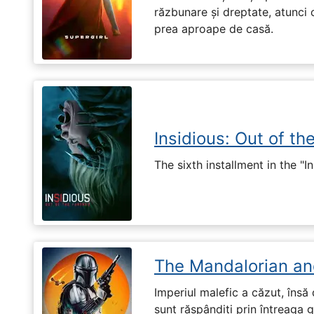
răzbunare și dreptate, atunci
prea aproape de casă.
Insidious: Out of th
The sixth installment in the "I
The Mandalorian an
Imperiul malefic a căzut, însă 
sunt răspândiți prin întreaga 