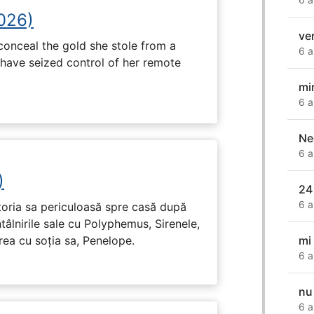
2026)
ve
onceal the gold she stole from a
6 a
have seized control of her remote
mi
6 a
Ne
6 a
)
24
6 a
toria sa periculoasă spre casă după
tâlnirile sale cu Polyphemus, Sirenele,
mi
irea cu soția sa, Penelope.
6 a
nu
6 a