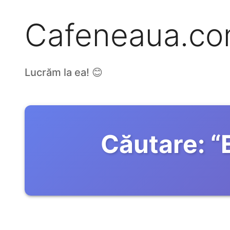
Cafeneaua.c
Lucrăm la ea! 😊
Căutare:
“