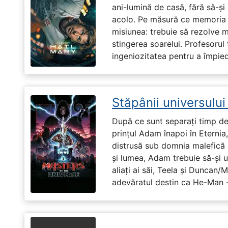
ani-lumină de casă, fără să-ș
acolo. Pe măsură ce memoria î
misiunea: trebuie să rezolve 
stingerea soarelui. Profesorul 
ingeniozitatea pentru a împiedi
Stăpânii universulu
După ce sunt separați timp de 
prințul Adam înapoi în Eternia
distrusă sub domnia malefică a
și lumea, Adam trebuie să-și u
aliați ai săi, Teela și Duncan/
adevăratul destin ca He-Man -