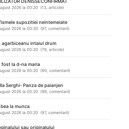
ILIZATOR DENISSECONFIRMAT
ugust 2026 la 00:20
(
13
,
articole
)
fismele supozitiei neintemeiate
ugust 2026 la 00:20
(
97
,
comentarii
)
n agarbiceanu intaiul drum
ugust 2026 la 00:20
(
79
,
articole
)
 fost la d-na maria
ugust 2026 la 00:20
(
90
,
comentarii
)
lla Serghi- Panza de paianjen
ugust 2026 la 00:20
(
98
,
comentarii
)
 bea la munca
ugust 2026 la 00:20
(
97
,
comentarii
)
eginalului sau originalului