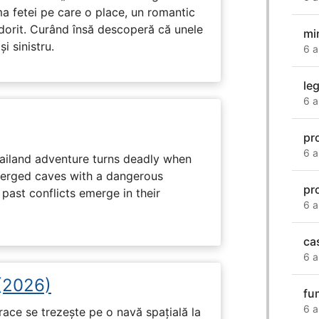
ma fetei pe care o place, un romantic
 dorit. Curând însă descoperă că unele
mi
i sinistru.
6 a
leg
6 a
pro
6 a
hailand adventure turns deadly when
erged caves with a dangerous
pro
past conflicts emerge in their
6 a
ca
6 a
 (2026)
fu
6 a
race se trezește pe o navă spațială la