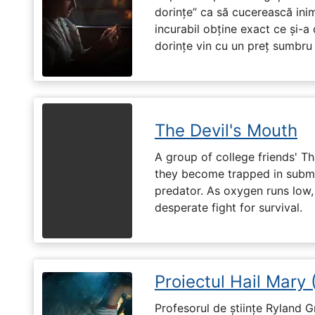
dorințe” ca să cucerească ini
incurabil obține exact ce și-a
dorințe vin cu un preț sumbru ș
The Devil's Mouth
A group of college friends' T
they become trapped in subm
predator. As oxygen runs low, 
desperate fight for survival.
Proiectul Hail Mary
Profesorul de științe Ryland G