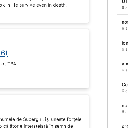
UT
k in life survive even in death.
6 a
so
6 a
io
6 a
26)
Plot TBA.
am
6 a
Ce
6 a
nu
6 a
numele de Supergirl, își unește forțele
o călătorie interstelară în semn de
or