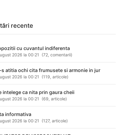
tări recente
opozitii cu cuvantul indiferenta
ugust 2026 la 00:21
(
72
,
comentarii
)
-s atitia ochi cita frumusete si armonie in jur
ugust 2026 la 00:21
(
119
,
articole
)
e intelege ca nita prin gaura cheii
ugust 2026 la 00:21
(
69
,
articole
)
ta informativa
ugust 2026 la 00:21
(
127
,
articole
)