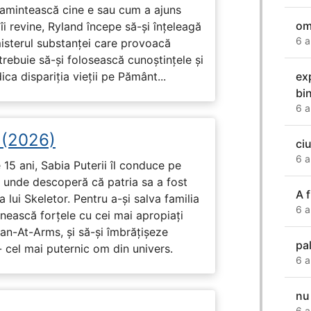
i amintească cine e sau cum a ajuns
om
i revine, Ryland începe să-și înțeleagă
6 a
misterul substanței care provoacă
trebuie să-și folosească cunoștințele și
ca dispariția vieții pe Pământ...
ex
bi
6 a
i (2026)
ci
6 a
15 ani, Sabia Puterii îl conduce pe
, unde descoperă că patria sa a fost
A f
 lui Skeletor. Pentru a-și salva familia
6 a
nească forțele cu cei mai apropiați
Man-At-Arms, și să-și îmbrățișeze
pal
 cel mai puternic om din univers.
6 a
nu
6 a