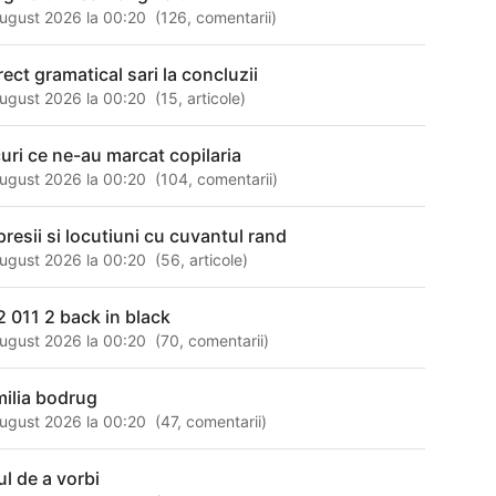
ugust 2026 la 00:20
(
126
,
comentarii
)
rect gramatical sari la concluzii
ugust 2026 la 00:20
(
15
,
articole
)
curi ce ne-au marcat copilaria
ugust 2026 la 00:20
(
104
,
comentarii
)
presii si locutiuni cu cuvantul rand
ugust 2026 la 00:20
(
56
,
articole
)
2 011 2 back in black
ugust 2026 la 00:20
(
70
,
comentarii
)
milia bodrug
ugust 2026 la 00:20
(
47
,
comentarii
)
ul de a vorbi