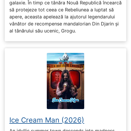
galaxie. În timp ce tânăra Nouă Republică încearcă
să protejeze tot ceea ce Rebeliunea a luptat să
apere, aceasta apelează la ajutorul legendarului
vânător de recompense mandalorian Din Djarin și
al tânărului său ucenic, Grogu.
Ice Cream Man (2026)
An idyllic summer town descends into madness