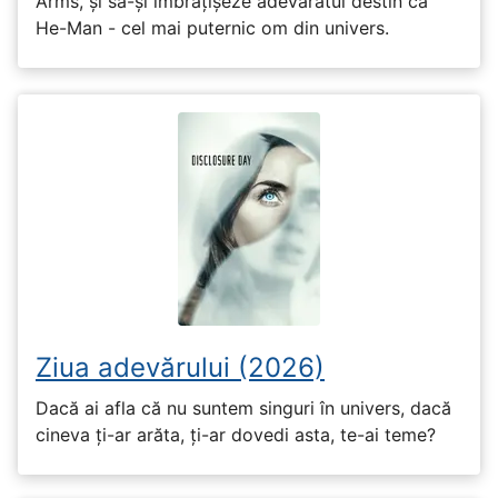
Arms, și să-și îmbrățișeze adevăratul destin ca
He-Man - cel mai puternic om din univers.
Ziua adevărului (2026)
Dacă ai afla că nu suntem singuri în univers, dacă
cineva ți-ar arăta, ți-ar dovedi asta, te-ai teme?