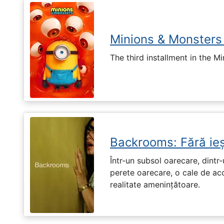
Minions & Monsters
The third installment in the Mi
Backrooms: Fără ieș
Într-un subsol oarecare, dint
perete oarecare, o cale de ac
realitate amenințătoare.