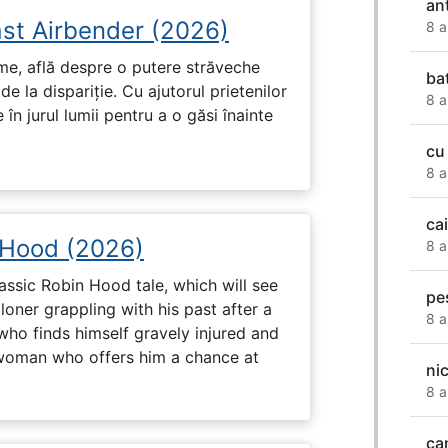
an
ast Airbender (2026)
8 a
ume, află despre o putere străveche
ba
de la dispariție. Cu ajutorul prietenilor
8 a
e în jurul lumii pentru a o găsi înainte
cu 
8 a
cai
 Hood (2026)
8 a
assic Robin Hood tale, which will see
pe
loner grappling with his past after a
8 a
who finds himself gravely injured and
 woman who offers him a chance at
ni
8 a
ca