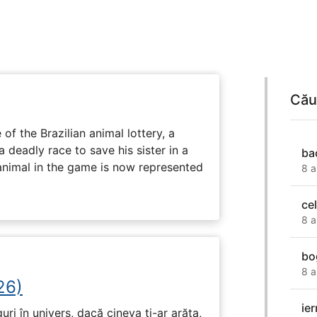
Cău
 of the Brazilian animal lottery, a
deadly race to save his sister in a
ba
animal in the game is now represented
8 a
cel
8 a
bo
8 a
26)
ier
ri în univers, dacă cineva ți-ar arăta,