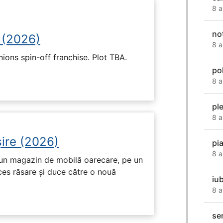
8 a
not
 (2026)
8 a
nions spin-off franchise. Plot TBA.
po
8 a
ple
8 a
ire (2026)
pi
8 a
r-un magazin de mobilă oarecare, pe un
ces răsare și duce către o nouă
iu
8 a
se