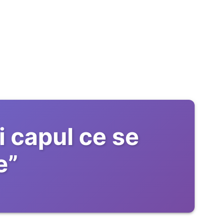
i capul ce se
e
”