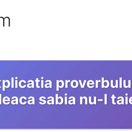
om
plicatia proverbulu
leaca sabia nu-l tai