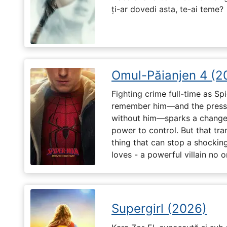
ți-ar dovedi asta, te-ai teme?
Omul-Păianjen 4 (2
Fighting crime full-time as Sp
remember him—and the pressur
without him—sparks a change 
power to control. But that tr
thing that can stop a shockin
loves - a powerful villain no 
Supergirl (2026)