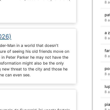
8 a
pa
8 a
a z
026)
8 a
ider-Man in a world that doesn't
fa
e of seeing his old friends move on
8 a
in Peter Parker he may not have the
ansformation might also be the only
po
g new threat to the city and those he
8 a
one can even see.
lup
8 a
pi
8 a