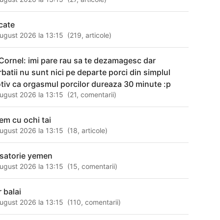
cate
ugust 2026 la 13:15
(
219
,
articole
)
Cornel: imi pare rau sa te dezamagesc dar
rbatii nu sunt nici pe departe porci din simplul
tiv ca orgasmul porcilor dureaza 30 minute :p
ugust 2026 la 13:15
(
21
,
comentarii
)
em cu ochi tai
ugust 2026 la 13:15
(
18
,
articole
)
satorie yemen
ugust 2026 la 13:15
(
15
,
comentarii
)
r balai
ugust 2026 la 13:15
(
110
,
comentarii
)