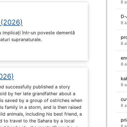
8 a
D-
 (2026)
8 a
u implicați într-un poveste dementă
pr
eaturi supranaturale.
8 a
en
8 a
2026)
ka
8 a
nd successfully published a story
old by her late grandfather about a
cu
 is saved by a group of ostriches when
8 a
 family in a storm, and is then raised
ld animals, including his best friend, a
pr
d to travel to the Sahara by a local
8 a