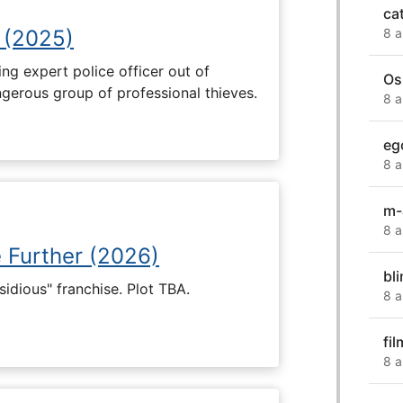
ca
 (2025)
8 a
ng expert police officer out of
Os
ngerous group of professional thieves.
8 a
eg
8 a
m-
8 a
e Further (2026)
bl
nsidious" franchise. Plot TBA.
8 a
fi
8 a