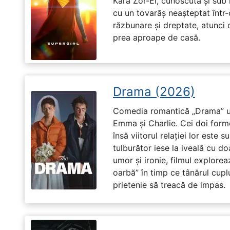
Kara Zor-El, cunoscută și sub 
cu un tovarăș neașteptat într-
răzbunare și dreptate, atunci
prea aproape de casă.
Drama (2026)
Comedia romantică „Drama” u
Emma și Charlie. Cei doi forme
însă viitorul relației lor este 
tulburător iese la iveală cu do
umor și ironie, filmul explore
oarbă” în timp ce tânărul cupl
prietenie să treacă de impas.