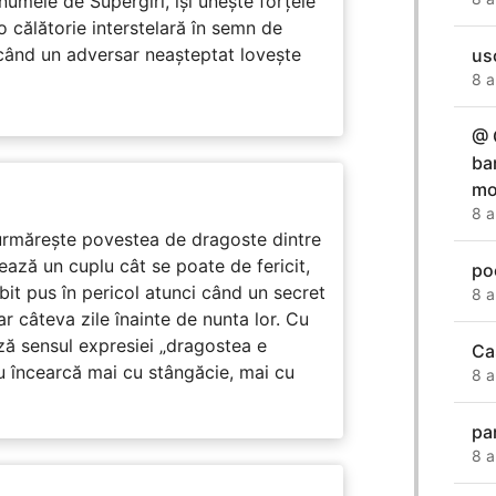
numele de Supergirl, își unește forțele
o călătorie interstelară în semn de
 când un adversar neașteptat lovește
us
8 a
@ 
ba
mo
8 a
rmărește povestea de dragoste dintre
ază un cuplu cât se poate de fericit,
po
subit pus în pericol atunci când un secret
8 a
ar câteva zile înainte de nunta lor. Cu
ază sensul expresiei „dragostea e
Ca
u încearcă mai cu stângăcie, mai cu
8 a
pa
8 a