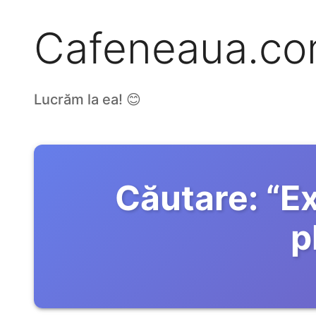
Cafeneaua.c
Lucrăm la ea! 😊
Căutare:
“
Ex
p