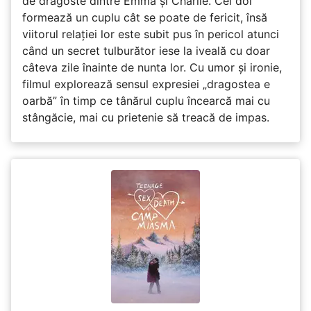
de dragoste dintre Emma și Charlie. Cei doi
formează un cuplu cât se poate de fericit, însă
viitorul relației lor este subit pus în pericol atunci
când un secret tulburător iese la iveală cu doar
câteva zile înainte de nunta lor. Cu umor și ironie,
filmul explorează sensul expresiei „dragostea e
oarbă” în timp ce tânărul cuplu încearcă mai cu
stângăcie, mai cu prietenie să treacă de impas.