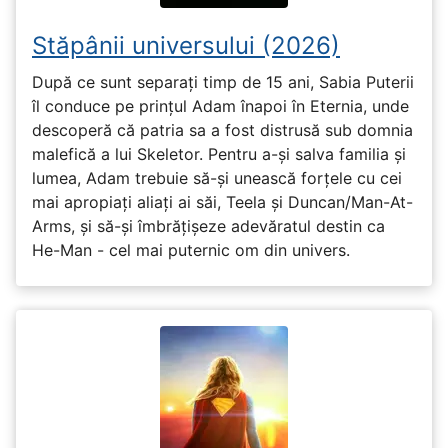
Stăpânii universului (2026)
După ce sunt separați timp de 15 ani, Sabia Puterii
îl conduce pe prințul Adam înapoi în Eternia, unde
descoperă că patria sa a fost distrusă sub domnia
malefică a lui Skeletor. Pentru a-și salva familia și
lumea, Adam trebuie să-și unească forțele cu cei
mai apropiați aliați ai săi, Teela și Duncan/Man-At-
Arms, și să-și îmbrățișeze adevăratul destin ca
He-Man - cel mai puternic om din univers.