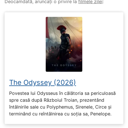
Deocamdată, aruncați o privire la
filmele zilei
:
The Odyssey (2026)
Povestea lui Odysseus în călătoria sa periculoasă
spre casă după Războiul Troian, prezentând
întâlnirile sale cu Polyphemus, Sirenele, Circe și
terminând cu reîntâlnirea cu soția sa, Penelope.