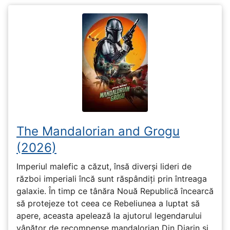
The Mandalorian and Grogu
(2026)
Imperiul malefic a căzut, însă diverși lideri de
război imperiali încă sunt răspândiți prin întreaga
galaxie. În timp ce tânăra Nouă Republică încearcă
să protejeze tot ceea ce Rebeliunea a luptat să
apere, aceasta apelează la ajutorul legendarului
vânător de recompense mandalorian Din Djarin și