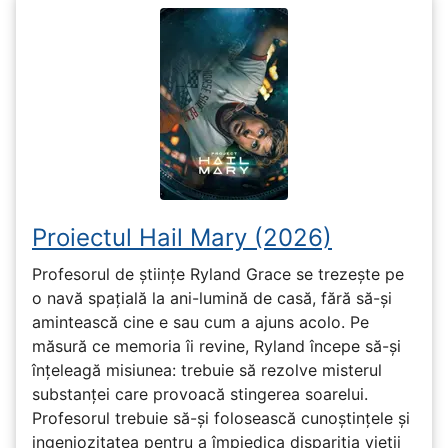
Proiectul Hail Mary (2026)
Profesorul de științe Ryland Grace se trezește pe
o navă spațială la ani-lumină de casă, fără să-și
amintească cine e sau cum a ajuns acolo. Pe
măsură ce memoria îi revine, Ryland începe să-și
înțeleagă misiunea: trebuie să rezolve misterul
substanței care provoacă stingerea soarelui.
Profesorul trebuie să-și folosească cunoștințele și
ingeniozitatea pentru a împiedica dispariția vieții