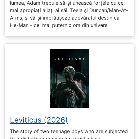
lumea, Adam trebuie să-și unească forțele cu cei
mai apropiați aliați ai săi, Teela și Duncan/Man-At-
Arms, și să-și îmbrățișeze adevăratul destin ca
He-Man - cel mai puternic om din univers.
Leviticus (2026)
The story of two teenage boys who are subjected
to a disturbing conversion ritual which