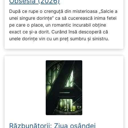
Obsesia (2026)
După ce rupe o crenguță din misterioasa „Salcie a
unei singure dorințe” ca să cucerească inima fetei
pe care o place, un romantic incurabil obține
exact ce și-a dorit. Curând însă descoperă că
unele dorințe vin cu un preț sumbru și sinistru.
Răzbunătorii: Ziua osândei