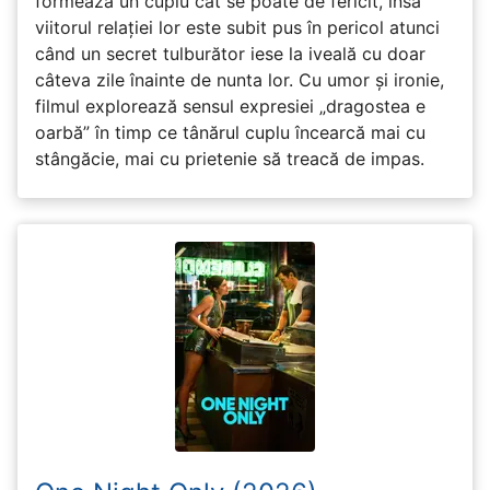
formează un cuplu cât se poate de fericit, însă
viitorul relației lor este subit pus în pericol atunci
când un secret tulburător iese la iveală cu doar
câteva zile înainte de nunta lor. Cu umor și ironie,
filmul explorează sensul expresiei „dragostea e
oarbă” în timp ce tânărul cuplu încearcă mai cu
stângăcie, mai cu prietenie să treacă de impas.