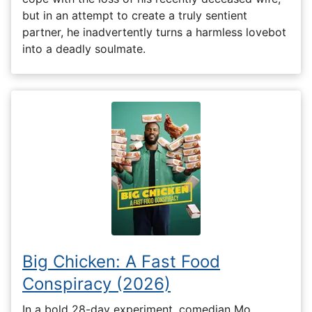
but in an attempt to create a truly sentient
partner, he inadvertently turns a harmless lovebot
into a deadly soulmate.
Big Chicken: A Fast Food
Conspiracy (2026)
In a bold 28-day experiment, comedian Mo