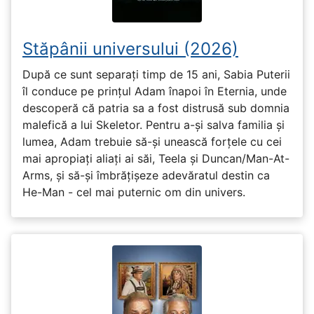
Stăpânii universului (2026)
După ce sunt separați timp de 15 ani, Sabia Puterii
îl conduce pe prințul Adam înapoi în Eternia, unde
descoperă că patria sa a fost distrusă sub domnia
malefică a lui Skeletor. Pentru a-și salva familia și
lumea, Adam trebuie să-și unească forțele cu cei
mai apropiați aliați ai săi, Teela și Duncan/Man-At-
Arms, și să-și îmbrățișeze adevăratul destin ca
He-Man - cel mai puternic om din univers.