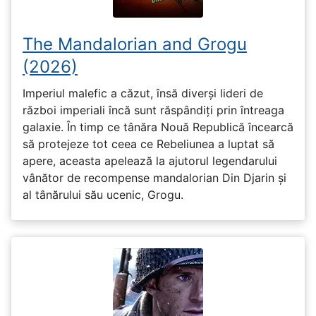
The Mandalorian and Grogu
(2026)
Imperiul malefic a căzut, însă diverși lideri de
război imperiali încă sunt răspândiți prin întreaga
galaxie. În timp ce tânăra Nouă Republică încearcă
să protejeze tot ceea ce Rebeliunea a luptat să
apere, aceasta apelează la ajutorul legendarului
vânător de recompense mandalorian Din Djarin și
al tânărului său ucenic, Grogu.