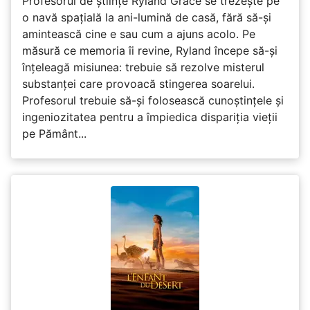
Profesorul de științe Ryland Grace se trezește pe
o navă spațială la ani-lumină de casă, fără să-și
amintească cine e sau cum a ajuns acolo. Pe
măsură ce memoria îi revine, Ryland începe să-și
înțeleagă misiunea: trebuie să rezolve misterul
substanței care provoacă stingerea soarelui.
Profesorul trebuie să-și folosească cunoștințele și
ingeniozitatea pentru a împiedica dispariția vieții
pe Pământ...