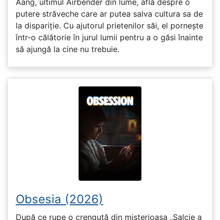
Aang, ultimul Airbender din lume, află despre o
putere străveche care ar putea salva cultura sa de
la dispariție. Cu ajutorul prietenilor săi, el pornește
într-o călătorie în jurul lumii pentru a o găsi înainte
să ajungă la cine nu trebuie.
Obsesia (2026)
După ce rupe o crenguță din misterioasa „Salcie a