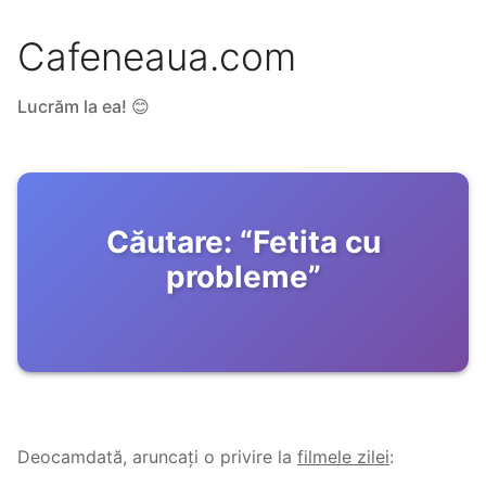
Cafeneaua.com
Lucrăm la ea! 😊
Căutare:
“
Fetita cu
probleme
”
Deocamdată, aruncați o privire la
filmele zilei
: