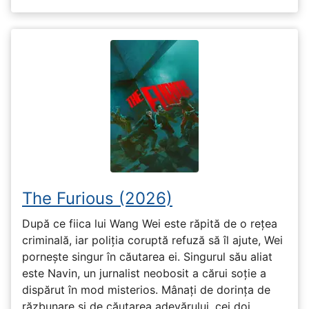
The Furious (2026)
După ce fiica lui Wang Wei este răpită de o rețea
criminală, iar poliția coruptă refuză să îl ajute, Wei
pornește singur în căutarea ei. Singurul său aliat
este Navin, un jurnalist neobosit a cărui soție a
dispărut în mod misterios. Mânați de dorința de
răzbunare și de căutarea adevărului, cei doi