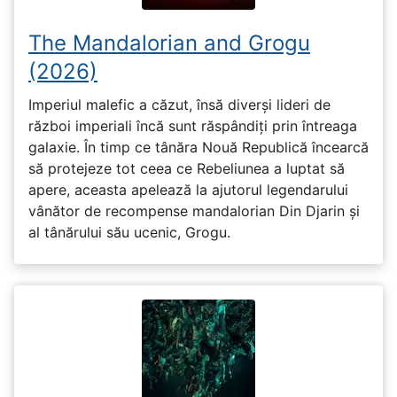
The Mandalorian and Grogu
(2026)
Imperiul malefic a căzut, însă diverși lideri de
război imperiali încă sunt răspândiți prin întreaga
galaxie. În timp ce tânăra Nouă Republică încearcă
să protejeze tot ceea ce Rebeliunea a luptat să
apere, aceasta apelează la ajutorul legendarului
vânător de recompense mandalorian Din Djarin și
al tânărului său ucenic, Grogu.