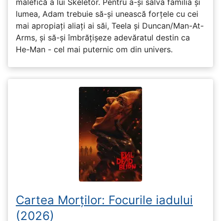
malefică a lui Skeletor. Pentru a-și salva familia și
lumea, Adam trebuie să-și unească forțele cu cei
mai apropiați aliați ai săi, Teela și Duncan/Man-At-
Arms, și să-și îmbrățișeze adevăratul destin ca
He-Man - cel mai puternic om din univers.
Cartea Morților: Focurile iadului
(2026)