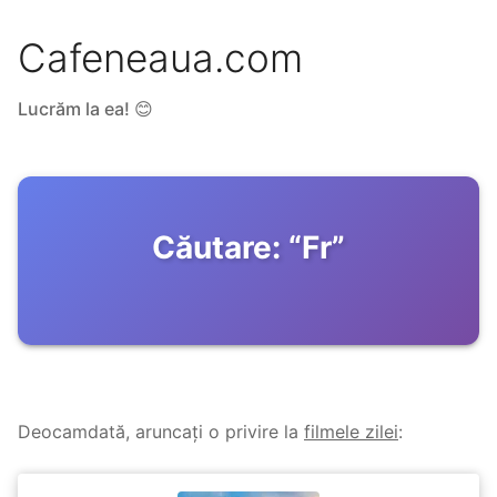
Cafeneaua.com
Lucrăm la ea! 😊
Căutare:
“
Fr
”
Deocamdată, aruncați o privire la
filmele zilei
: