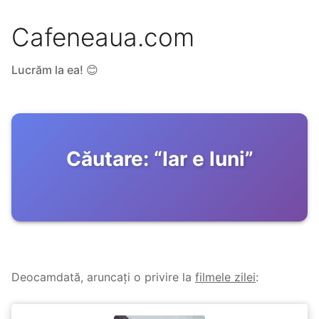
Cafeneaua.com
Lucrăm la ea! 😊
Căutare:
“
Iar e luni
”
Deocamdată, aruncați o privire la
filmele zilei
: