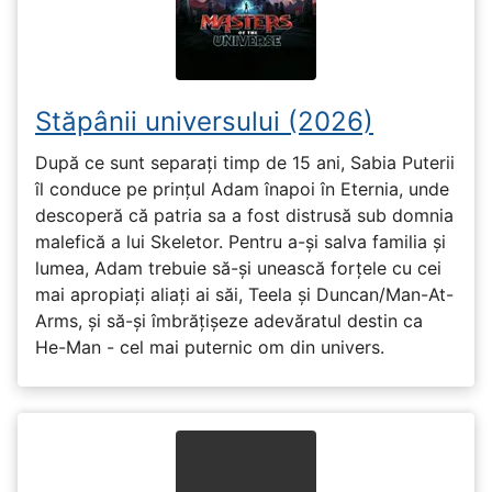
Stăpânii universului (2026)
După ce sunt separați timp de 15 ani, Sabia Puterii
îl conduce pe prințul Adam înapoi în Eternia, unde
descoperă că patria sa a fost distrusă sub domnia
malefică a lui Skeletor. Pentru a-și salva familia și
lumea, Adam trebuie să-și unească forțele cu cei
mai apropiați aliați ai săi, Teela și Duncan/Man-At-
Arms, și să-și îmbrățișeze adevăratul destin ca
He-Man - cel mai puternic om din univers.