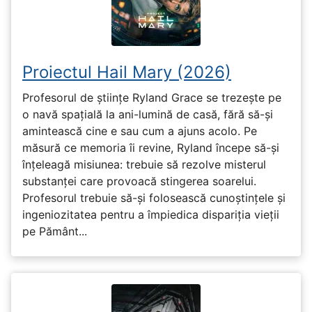
Proiectul Hail Mary (2026)
Profesorul de științe Ryland Grace se trezește pe
o navă spațială la ani-lumină de casă, fără să-și
amintească cine e sau cum a ajuns acolo. Pe
măsură ce memoria îi revine, Ryland începe să-și
înțeleagă misiunea: trebuie să rezolve misterul
substanței care provoacă stingerea soarelui.
Profesorul trebuie să-și folosească cunoștințele și
ingeniozitatea pentru a împiedica dispariția vieții
pe Pământ...