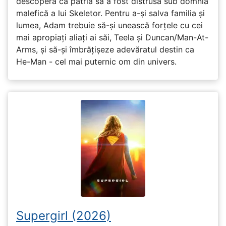
descoperă că patria sa a fost distrusă sub domnia
malefică a lui Skeletor. Pentru a-și salva familia și
lumea, Adam trebuie să-și unească forțele cu cei
mai apropiați aliați ai săi, Teela și Duncan/Man-At-
Arms, și să-și îmbrățișeze adevăratul destin ca
He-Man - cel mai puternic om din univers.
Supergirl (2026)