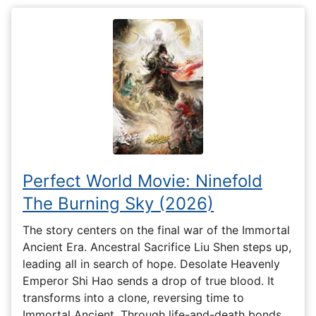
Perfect World Movie: Ninefold
The Burning Sky (2026)
The story centers on the final war of the Immortal
Ancient Era. Ancestral Sacrifice Liu Shen steps up,
leading all in search of hope. Desolate Heavenly
Emperor Shi Hao sends a drop of true blood. It
transforms into a clone, reversing time to
Immortal Ancient. Through life-and-death bonds,