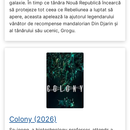
galaxie. În timp ce tânăra Nouă Republică încearcă
să protejeze tot ceea ce Rebeliunea a luptat să
apere, aceasta apelează la ajutorul legendarului
vânător de recompense mandalorian Din Djarin și
al tânărului său ucenic, Grogu.
Colony (2026)
Se-jeong, a biotechnology professor, attends a