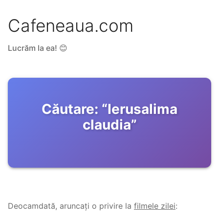
Cafeneaua.com
Lucrăm la ea! 😊
Căutare:
“
Ierusalima
claudia
”
Deocamdată, aruncați o privire la
filmele zilei
: