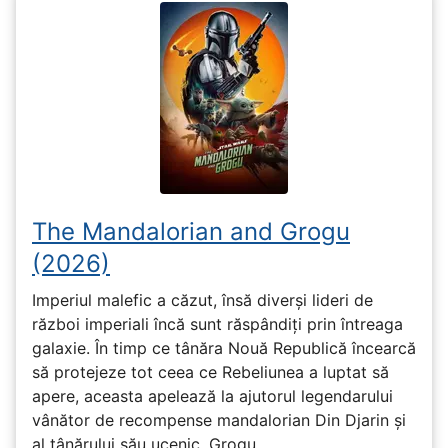
The Mandalorian and Grogu
(2026)
Imperiul malefic a căzut, însă diverși lideri de
război imperiali încă sunt răspândiți prin întreaga
galaxie. În timp ce tânăra Nouă Republică încearcă
să protejeze tot ceea ce Rebeliunea a luptat să
apere, aceasta apelează la ajutorul legendarului
vânător de recompense mandalorian Din Djarin și
al tânărului său ucenic, Grogu.