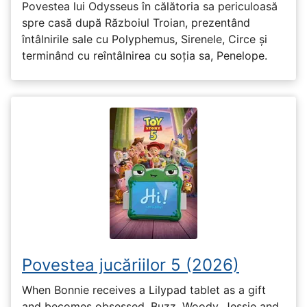
Povestea lui Odysseus în călătoria sa periculoasă
spre casă după Războiul Troian, prezentând
întâlnirile sale cu Polyphemus, Sirenele, Circe și
terminând cu reîntâlnirea cu soția sa, Penelope.
Povestea jucăriilor 5 (2026)
When Bonnie receives a Lilypad tablet as a gift
and becomes obsessed, Buzz, Woody, Jessie and