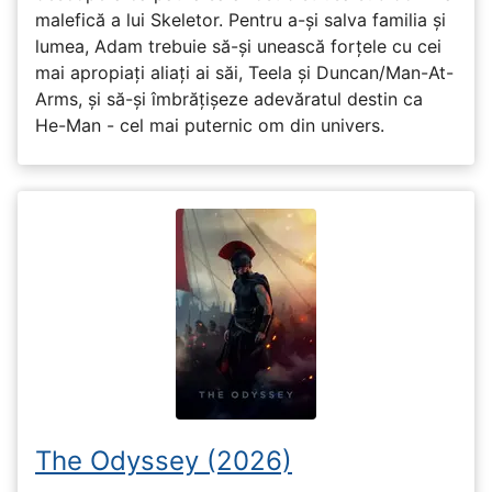
malefică a lui Skeletor. Pentru a-și salva familia și
lumea, Adam trebuie să-și unească forțele cu cei
mai apropiați aliați ai săi, Teela și Duncan/Man-At-
Arms, și să-și îmbrățișeze adevăratul destin ca
He-Man - cel mai puternic om din univers.
The Odyssey (2026)