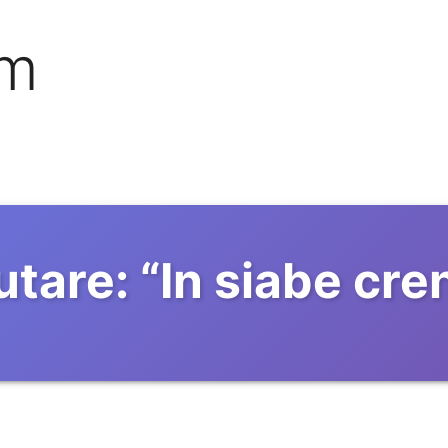
om
utare:
“
In siabe cre