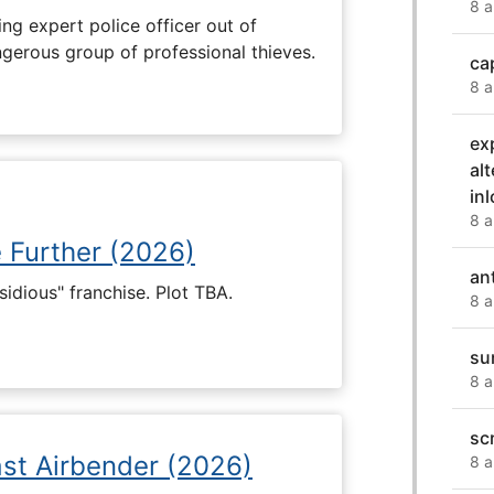
8 a
ng expert police officer out of
ngerous group of professional thieves.
ca
8 a
ex
al
in
8 a
e Further (2026)
an
nsidious" franchise. Plot TBA.
8 a
su
8 a
sc
ast Airbender (2026)
8 a