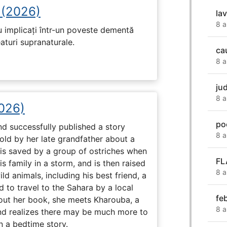
 (2026)
lav
8 a
u implicați într-un poveste dementă
eaturi supranaturale.
ca
8 a
ju
8 a
2026)
poe
nd successfully published a story
8 a
old by her late grandfather about a
 is saved by a group of ostriches when
FL
 family in a storm, and is then raised
8 a
ld animals, including his best friend, a
d to travel to the Sahara by a local
fe
ut her book, she meets Kharouba, a
8 a
nd realizes there may be much more to
n a bedtime story.