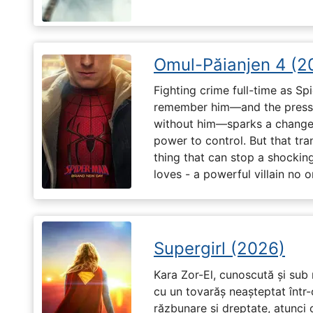
Omul-Păianjen 4 (2
Fighting crime full-time as Sp
remember him—and the pressur
without him—sparks a change 
power to control. But that tr
thing that can stop a shockin
loves - a powerful villain no 
Supergirl (2026)
Kara Zor-El, cunoscută și sub 
cu un tovarăș neașteptat într-
răzbunare și dreptate, atunci