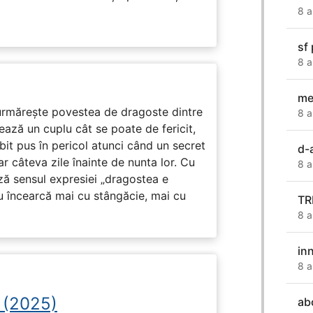
8 a
sf
8 a
me
rmărește povestea de dragoste dintre
8 a
ază un cuplu cât se poate de fericit,
subit pus în pericol atunci când un secret
d-
ar câteva zile înainte de nunta lor. Cu
8 a
ază sensul expresiei „dragostea e
u încearcă mai cu stângăcie, mai cu
TR
8 a
in
8 a
 (2025)
ab