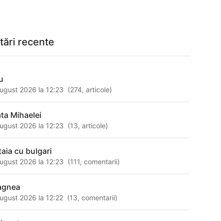
tări recente
ru
ugust 2026 la 12:23
(
274
,
articole
)
ata Mihaelei
ugust 2026 la 12:23
(
13
,
articole
)
taia cu bulgari
ugust 2026 la 12:23
(
111
,
comentarii
)
agnea
ugust 2026 la 12:22
(
13
,
comentarii
)