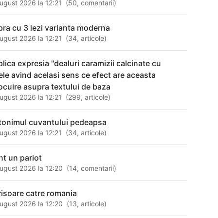
ugust 2026 la 12:21
(
50
,
comentarii
)
pra cu 3 iezi varianta moderna
ugust 2026 la 12:21
(
34
,
articole
)
plica expresia "dealuri caramizii calcinate cu
tele avind acelasi sens ce efect are aceasta
locuire asupra textului de baza
ugust 2026 la 12:21
(
299
,
articole
)
tonimul cuvantului pedeapsa
ugust 2026 la 12:21
(
34
,
articole
)
nt un pariot
ugust 2026 la 12:20
(
14
,
comentarii
)
risoare catre romania
ugust 2026 la 12:20
(
13
,
articole
)