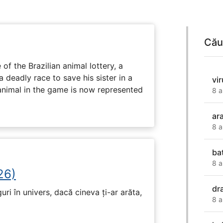
Cău
 of the Brazilian animal lottery, a
deadly race to save his sister in a
vi
animal in the game is now represented
8 a
ar
8 a
ba
8 a
26)
dr
ri în univers, dacă cineva ți-ar arăta,
8 a