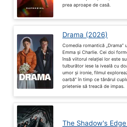
prea aproape de casă.
Drama (2026)
Comedia romantică „Drama” u
Emma și Charlie. Cei doi forme
însă viitorul relației lor este 
tulburător iese la iveală cu do
umor și ironie, filmul explore
oarbă” în timp ce tânărul cupl
prietenie să treacă de impas.
The Shadow's Edge