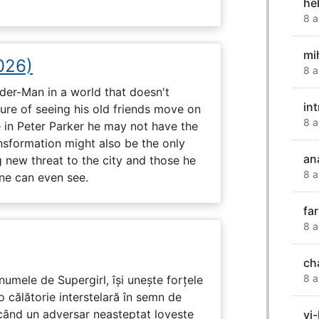
he
8 a
mi
026)
8 a
ider-Man in a world that doesn't
int
e of seeing his old friends move on
8 a
in Peter Parker he may not have the
ansformation might also be the only
an
g new threat to the city and those he
8 a
one can even see.
fa
8 a
ch
8 a
numele de Supergirl, își unește forțele
o călătorie interstelară în semn de
 când un adversar neașteptat lovește
vi-