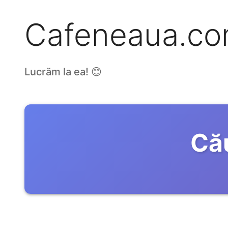
Cafeneaua.c
Lucrăm la ea! 😊
Că