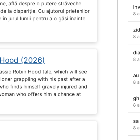
ume, află despre o putere străveche
In
de la dispariție. Cu ajutorul prietenilor
8 a
e în jurul lumii pentru a o găsi înainte
zi
8 a
di
 Hood (2026)
8 a
assic Robin Hood tale, which will see
au
loner grappling with his past after a
8 a
who finds himself gravely injured and
 woman who offers him a chance at
gh
8 a
sa
8 a