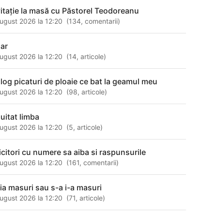
vitaţie la masă cu Păstorel Teodoreanu
ugust 2026 la 12:20
(
134
,
comentarii
)
dar
ugust 2026 la 12:20
(
14
,
articole
)
alog picaturi de ploaie ce bat la geamul meu
ugust 2026 la 12:20
(
98
,
articole
)
 uitat limba
ugust 2026 la 12:20
(
5
,
articole
)
icitori cu numere sa aiba si raspunsurile
ugust 2026 la 12:20
(
161
,
comentarii
)
 ia masuri sau s-a i-a masuri
ugust 2026 la 12:20
(
71
,
articole
)