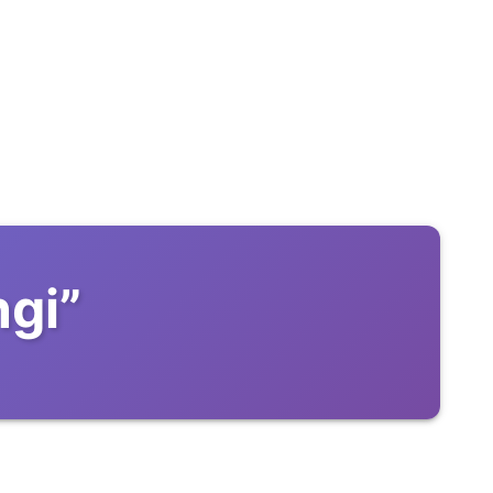
ngi
”