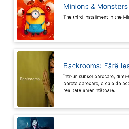
Minions & Monsters
The third installment in the Mi
Backrooms: Fără ieș
Într-un subsol oarecare, dint
perete oarecare, o cale de ac
realitate amenințătoare.