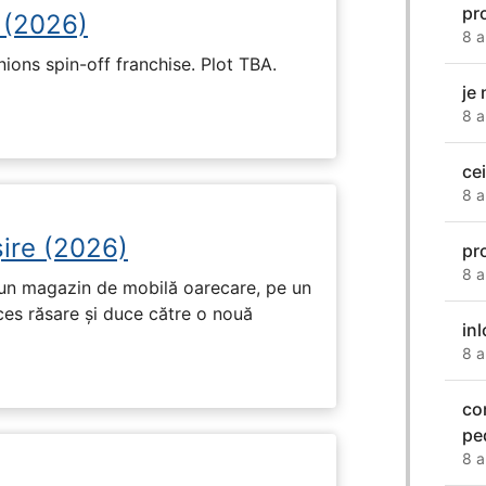
pr
 (2026)
8 a
nions spin-off franchise. Plot TBA.
je 
8 a
cei
8 a
ire (2026)
pr
8 a
r-un magazin de mobilă oarecare, pe un
ces răsare și duce către o nouă
in
8 a
co
pe
8 a