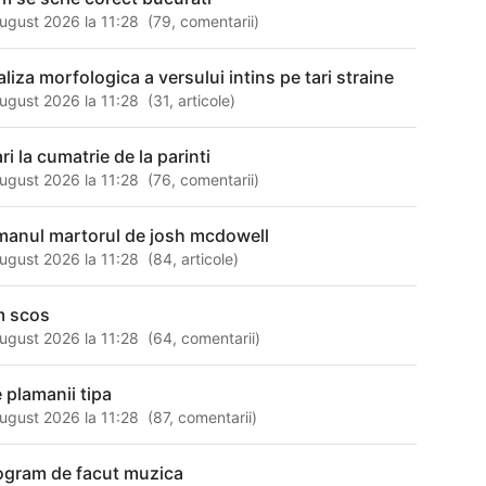
ugust 2026 la 11:28
(
79
,
comentarii
)
aliza morfologica a versului intins pe tari straine
ugust 2026 la 11:28
(
31
,
articole
)
ri la cumatrie de la parinti
ugust 2026 la 11:28
(
76
,
comentarii
)
manul martorul de josh mcdowell
ugust 2026 la 11:28
(
84
,
articole
)
m scos
ugust 2026 la 11:28
(
64
,
comentarii
)
e plamanii tipa
ugust 2026 la 11:28
(
87
,
comentarii
)
ogram de facut muzica