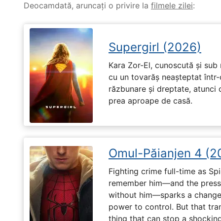
Deocamdată, aruncați o privire la
filmele zilei
:
Supergirl (2026)
Kara Zor-El, cunoscută și sub 
cu un tovarăș neașteptat într-
răzbunare și dreptate, atunci
prea aproape de casă.
Omul-Păianjen 4 (2
Fighting crime full-time as Sp
remember him—and the pressur
without him—sparks a change 
power to control. But that tr
thing that can stop a shockin