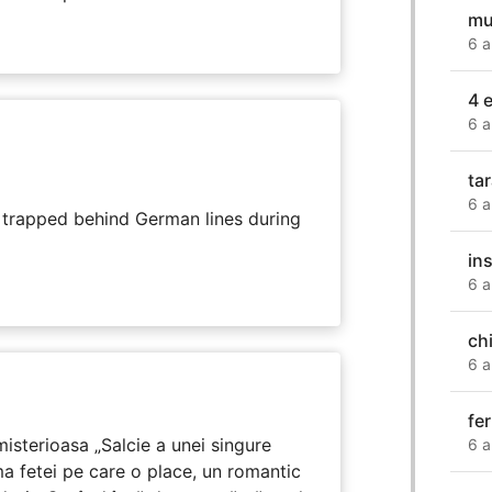
mu
6 a
4 e
6 a
tar
6 a
s trapped behind German lines during
in
6 a
ch
6 a
fe
isterioasa „Salcie a unei singure
6 a
ma fetei pe care o place, un romantic