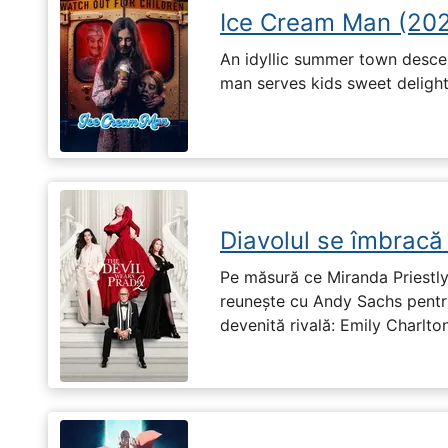
Ice Cream Man (20
An idyllic summer town desc
man serves kids sweet delights
Diavolul se îmbracă
Pe măsură ce Miranda Priestly
reunește cu Andy Sachs pentru
devenită rivală: Emily Charlton