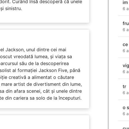
 dorit. Curând însă descoperă că unele
im
i sinistru.
6 a
fr
6 a
ce
l Jackson, unul dintre cei mai
6 a
unoscut vreodată lumea, și viața sa
arcursul său de la descoperirea
vi
solist al formației Jackson Five, până
6 a
biție creativă a alimentat o căutare
 mare artist de divertisment din lume,
tr
a din afara scenei, cât și unele dintre
6 a
din cariera sa solo de la începuturi.
o 
6 a
cu