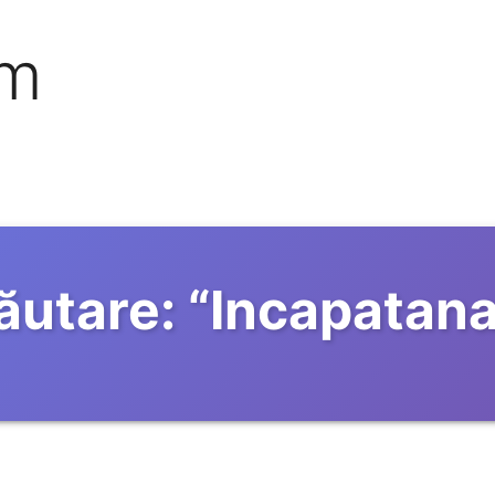
om
ăutare:
“
Incapatana