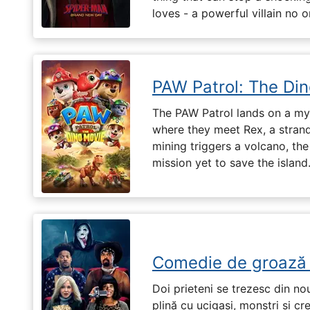
loves - a powerful villain no 
PAW Patrol: The Di
The PAW Patrol lands on a mys
where they meet Rex, a stran
mining triggers a volcano, the
mission yet to save the island
Comedie de groază
Doi prieteni se trezesc din no
plină cu ucigași, monștri și cr