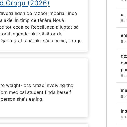
d Grogu (2026)
diverși lideri de război imperiali încă
ur
galaxie. În timp ce tânăra Nouă
6 a
ze tot ceea ce Rebeliunea a luptat să
torul legendarului vânător de
em
arin și al tânărului său ucenic, Grogu.
6 a
de
oa
pa
6 a
e weight-loss craze involving the
ma
lorn medical student finds herself
6 a
 person she's eating.
in
6 a