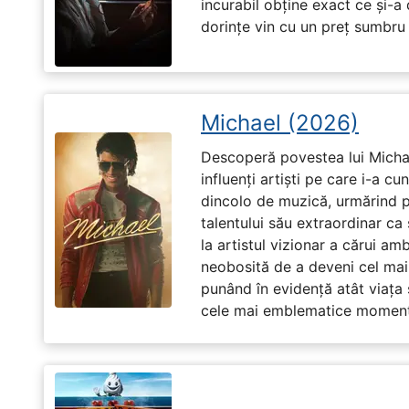
incurabil obține exact ce și-a
dorințe vin cu un preț sumbru ș
Michael (2026)
Descoperă povestea lui Michae
influenți artiști pe care i-a c
dincolo de muzică, urmărind p
talentului său extraordinar ca 
la artistul vizionar a cărui am
neobosită de a deveni cel mai
punând în evidență atât viața s
cele mai emblematice momente 