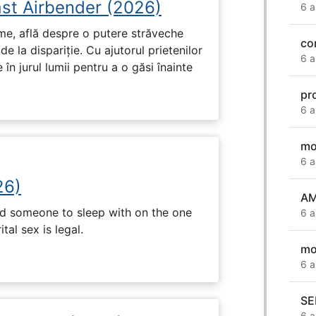
ast Airbender (2026)
6 a
ume, află despre o putere străveche
co
de la dispariție. Cu ajutorul prietenilor
6 a
e în jurul lumii pentru a o găsi înainte
pr
6 a
mo
6 a
26)
AM
nd someone to sleep with on the one
6 a
tal sex is legal.
mo
6 a
SE
6 a