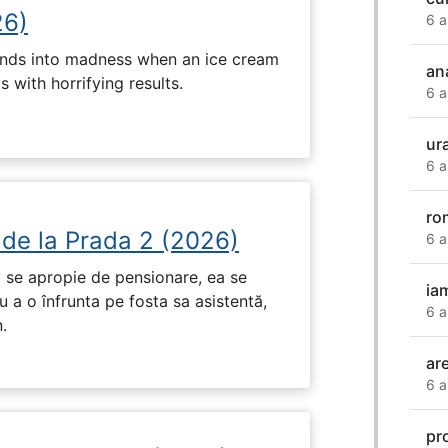
26)
6 a
ends into madness when an ice cream
an
 with horrifying results.
6 a
ura
6 a
ro
 de la Prada 2 (2026)
6 a
 se apropie de pensionare, ea se
ia
 a o înfrunta pe fosta sa asistentă,
6 a
.
ar
6 a
pr