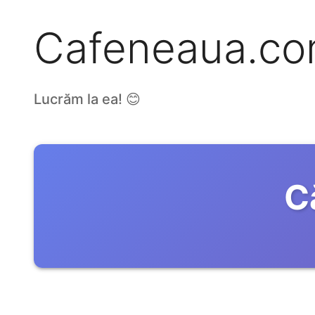
Cafeneaua.c
Lucrăm la ea! 😊
C