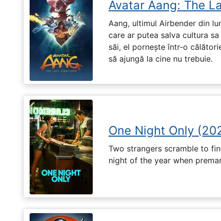
Avatar Aang: The L
Aang, ultimul Airbender din l
care ar putea salva cultura sa 
săi, el pornește într-o călători
să ajungă la cine nu trebuie.
One Night Only (20
Two strangers scramble to fi
night of the year when premari