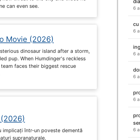
dia
one can even see.
6 a
cu 
6 a
no Movie (2026)
ing
terious dinosaur island after a storm,
6 a
ded pup. When Humdinger's reckless
 team faces their biggest rescue
do
.
6 a
pr
6 a
pr
 (2026)
se
6 a
u implicați într-un poveste dementă
eaturi supranaturale.