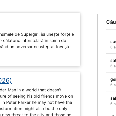
Cău
numele de Supergirl, își unește forțele
o călătorie interstelară în semn de
so
 când un adversar neașteptat lovește
6 a
sa
6 a
026)
ge
6 a
ider-Man in a world that doesn't
e of seeing his old friends move on
sa
in Peter Parker he may not have the
6 a
ansformation might also be the only
g new threat to the city and those he