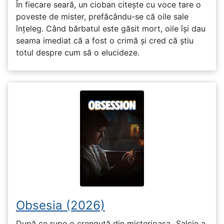
În fiecare seară, un cioban citește cu voce tare o
poveste de mister, prefăcându-se că oile sale
înțeleg. Când bărbatul este găsit mort, oile își dau
seama imediat că a fost o crimă și cred că știu
totul despre cum să o elucideze.
Obsesia (2026)
După ce rupe o crenguță din misterioasa „Salcie a