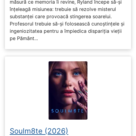
măsură ce memoria îi revine, Ryland începe să-și
înțeleagă misiunea: trebuie să rezolve misterul
substanței care provoacă stingerea soarelui.
Profesorul trebuie să-și folosească cunoștințele și
ingeniozitatea pentru a împiedica dispariția vieții
pe Pământ...
Soulm8te (2026)