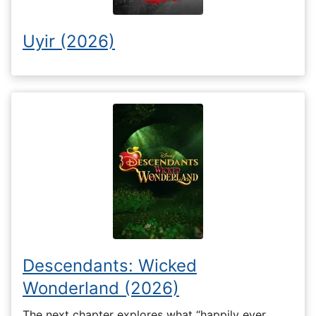
Uyir (2026)
Descendants: Wicked
Wonderland (2026)
The next chapter explores what “happily ever