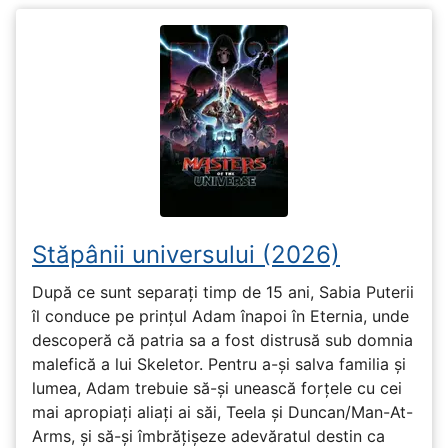
Stăpânii universului (2026)
După ce sunt separați timp de 15 ani, Sabia Puterii
îl conduce pe prințul Adam înapoi în Eternia, unde
descoperă că patria sa a fost distrusă sub domnia
malefică a lui Skeletor. Pentru a-și salva familia și
lumea, Adam trebuie să-și unească forțele cu cei
mai apropiați aliați ai săi, Teela și Duncan/Man-At-
Arms, și să-și îmbrățișeze adevăratul destin ca