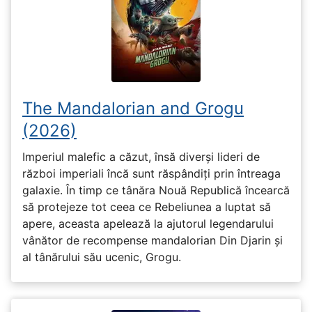
The Mandalorian and Grogu
(2026)
Imperiul malefic a căzut, însă diverși lideri de
război imperiali încă sunt răspândiți prin întreaga
galaxie. În timp ce tânăra Nouă Republică încearcă
să protejeze tot ceea ce Rebeliunea a luptat să
apere, aceasta apelează la ajutorul legendarului
vânător de recompense mandalorian Din Djarin și
al tânărului său ucenic, Grogu.