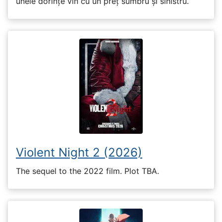
unele dorințe vin cu un preț sumbru și sinistru.
Violent Night 2 (2026)
The sequel to the 2022 film. Plot TBA.