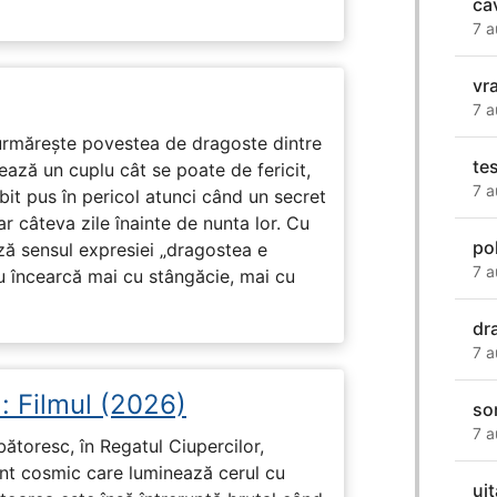
ca
7 a
vra
7 a
rmărește povestea de dragoste dintre
te
ază un cuplu cât se poate de fericit,
7 a
subit pus în pericol atunci când un secret
ar câteva zile înainte de nunta lor. Cu
po
ază sensul expresiei „dragostea e
7 a
u încearcă mai cu stângăcie, mai cu
dr
7 a
: Filmul (2026)
so
7 a
rbătoresc, în Regatul Ciupercilor,
ent cosmic care luminează cerul cu
ui