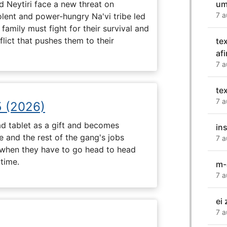
um
nd Neytiri face a new threat on
7 a
olent and power-hungry Na'vi tribe led
family must fight for their survival and
flict that pushes them to their
te
afi
7 a
te
7 a
5 (2026)
d tablet as a gift and becomes
in
 and the rest of the gang's jobs
7 a
when they have to go head to head
ytime.
m-
7 a
ei 
7 a