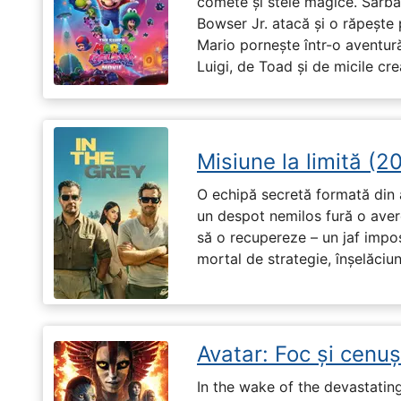
comete și stele magice. Sărbă
Bowser Jr. atacă și o răpește 
Mario pornește într-o aventură
Luigi, de Toad și de micile cr
Misiune la limită (2
O echipă secretă formată din a
un despot nemilos fură o avere 
să o recupereze – un jaf impos
mortal de strategie, înșelăciun
Avatar: Foc și cenu
In the wake of the devastatin