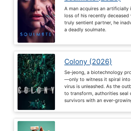
A man acquires an artificially 
loss of his recently deceased 
truly sentient partner, he ina
a deadly soulmate.
Colony (2026)
Se-jeong, a biotechnology pro
—only to witness it spiral in
virus is unleashed. As the ou
to transform, authorities seal o
survivors with an ever-growin