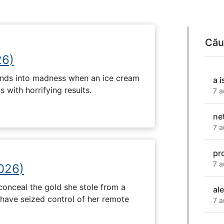
Cău
26)
ends into madness when an ice cream
a i
 with horrifying results.
7 a
ne
7 a
pr
7 a
2026)
onceal the gold she stole from a
al
have seized control of her remote
7 a