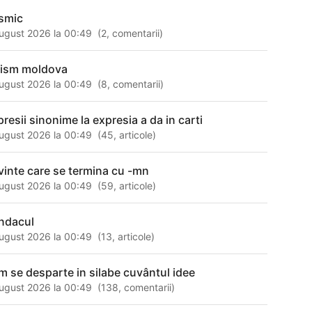
smic
ugust 2026 la 00:49
(
2
,
comentarii
)
rism moldova
ugust 2026 la 00:49
(
8
,
comentarii
)
presii sinonime la expresia a da in carti
ugust 2026 la 00:49
(
45
,
articole
)
vinte care se termina cu -mn
ugust 2026 la 00:49
(
59
,
articole
)
ndacul
ugust 2026 la 00:49
(
13
,
articole
)
m se desparte in silabe cuvântul idee
ugust 2026 la 00:49
(
138
,
comentarii
)