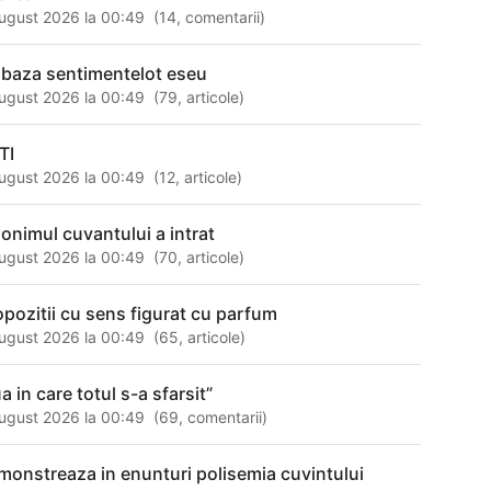
ugust 2026 la 00:49
(
14
,
comentarii
)
 baza sentimentelot eseu
ugust 2026 la 00:49
(
79
,
articole
)
TI
ugust 2026 la 00:49
(
12
,
articole
)
nonimul cuvantului a intrat
ugust 2026 la 00:49
(
70
,
articole
)
opozitii cu sens figurat cu parfum
ugust 2026 la 00:49
(
65
,
articole
)
a in care totul s-a sfarsit”
ugust 2026 la 00:49
(
69
,
comentarii
)
monstreaza in enunturi polisemia cuvintului