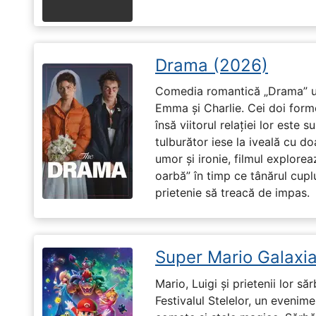
Drama (2026)
Comedia romantică „Drama” u
Emma și Charlie. Cei doi forme
însă viitorul relației lor este 
tulburător iese la iveală cu do
umor și ironie, filmul explore
oarbă” în timp ce tânărul cupl
prietenie să treacă de impas.
Super Mario Galaxia
Mario, Luigi și prietenii lor să
Festivalul Stelelor, un evenim