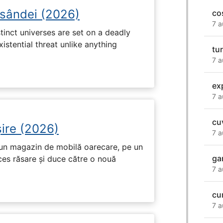
osândei (2026)
co
7 a
tinct universes are set on a deadly
istential threat unlike anything
tu
7 a
ex
7 a
cu
ire (2026)
7 a
r-un magazin de mobilă oarecare, pe un
ga
ces răsare și duce către o nouă
7 a
cu
7 a