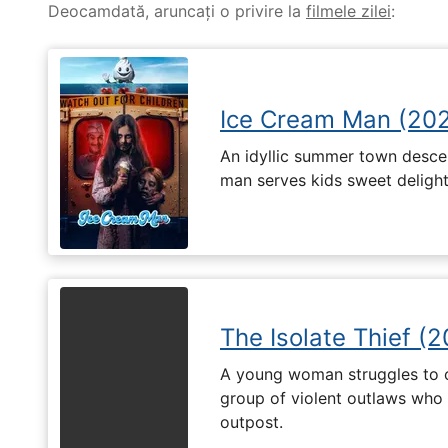
Deocamdată, aruncați o privire la
filmele zilei
:
Ice Cream Man (20
An idyllic summer town desc
man serves kids sweet delights
The Isolate Thief (
A young woman struggles to c
group of violent outlaws who 
outpost.