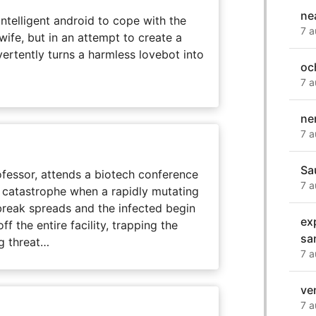
ne
intelligent android to cope with the
7 a
wife, but in an attempt to create a
dvertently turns a harmless lovebot into
oc
7 a
ne
7 a
Sa
fessor, attends a biotech conference
7 a
to catastrophe when a rapidly mutating
tbreak spreads and the infected begin
ex
ff the entire facility, trapping the
sa
g threat…
7 a
ve
7 a