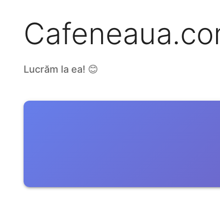
Cafeneaua.c
Lucrăm la ea! 😊