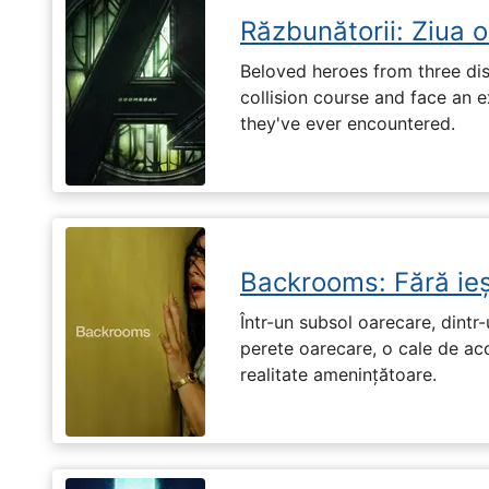
Răzbunătorii: Ziua 
Beloved heroes from three dis
collision course and face an ex
they've ever encountered.
Backrooms: Fără ieș
Într-un subsol oarecare, dint
perete oarecare, o cale de ac
realitate amenințătoare.