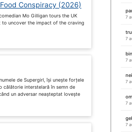
 Food Conspiracy (2026)
pa
 comedian Mo Gilligan tours the UK
7 a
t to uncover the impact of the craving
tr
7 a
bi
7 a
ne
numele de Supergirl, își unește forțele
7 a
o călătorie interstelară în semn de
 când un adversar neașteptat lovește
om
7 a
ge
7 a