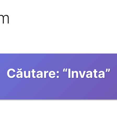
om
Căutare:
“
Invata
”