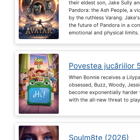
their eldest son, Jake Sully a
Pandora: the Ash People, a vi
by the ruthless Varang. Jake's 
the future of Pandora in a con
emotional and physical limits.
Povestea jucăriilor 
When Bonnie receives a Lilypa
obsessed, Buzz, Woody, Jessie
become exponentially harder 
with the all-new threat to pla
Soulm8te (2026)