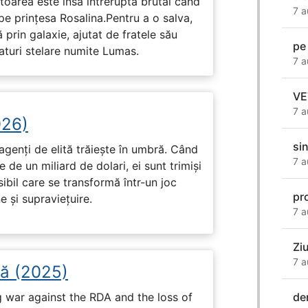
toarea este însă întreruptă brutal când
7 a
pe prinţesa Rosalina.Pentru a o salva,
 prin galaxie, ajutat de fratele său
pe
eaturi stelare numite Lumas.
7 a
VE
7 a
026)
si
genți de elită trăiește în umbră. Când
7 a
de un miliard de dolari, ei sunt trimiși
ibil care se transformă într-un joc
pr
e și supraviețuire.
7 a
Ziu
7 a
șă (2025)
de
g war against the RDA and the loss of