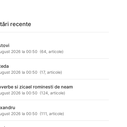
tări recente
stovi
ugust 2026 la 00:50
(
64
,
articole
)
teda
ugust 2026 la 00:50
(
17
,
articole
)
overbe si zicael rominesti de neam
ugust 2026 la 00:50
(
124
,
articole
)
exandru
ugust 2026 la 00:50
(
111
,
articole
)