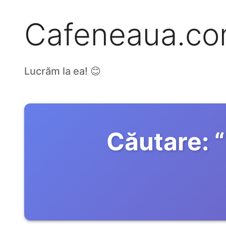
Cafeneaua.c
Lucrăm la ea! 😊
Căutare:
“