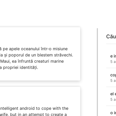
Cău
 pe apele oceanului într-o misiune
ula și poporul de un blestem străvechi.
e 
Maui, ea înfruntă creaturi marine
5 a
propriei identități.
cop
5 a
el 
5 a
intelligent android to cope with the
o 
wife, but in an attempt to create a