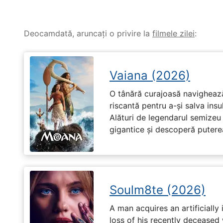
Deocamdată, aruncați o privire la
filmele zilei
:
Vaiana (2026)
O tânără curajoasă navighează
riscantă pentru a-și salva ins
Alături de legendarul semizeu 
gigantice și descoperă puterea 
Soulm8te (2026)
A man acquires an artificially 
loss of his recently deceased 