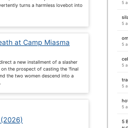
5 a
dvertently turns a harmless lovebot into
si
5 a
om
eath at Camp Miasma
5 a
ce
direct a new installment of a slasher
5 a
 on the prospect of casting the ‘final
, and the two women descend into a
tra
.
5 a
ho
5 a
 (2026)
5 