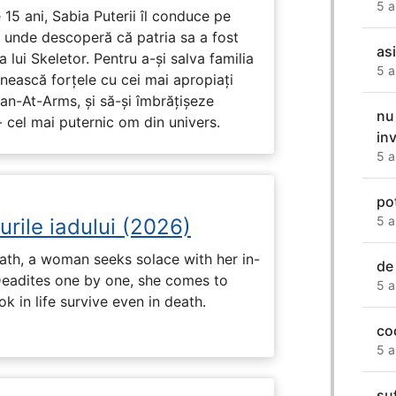
5 a
15 ani, Sabia Puterii îl conduce pe
, unde descoperă că patria sa a fost
asi
 lui Skeletor. Pentru a-și salva familia
5 a
nească forțele cu cei mai apropiați
Man-At-Arms, și să-și îmbrățișeze
nu 
 cel mai puternic om din univers.
in
5 a
pot
5 a
urile iadului (2026)
ath, a woman seeks solace with her in-
de
Deadites one by one, she comes to
5 a
k in life survive even in death.
co
5 a
su