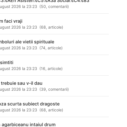
3%AEn Asisten%C5%A3a Social%C4%83
ugust 2026 la 23:23
(
50
,
comentarii
)
m faci vraji
ugust 2026 la 23:23
(
68
,
articole
)
boluri ale vietii spirituale
ugust 2026 la 23:23
(
74
,
articole
)
simtiti
ugust 2026 la 23:23
(
16
,
articole
)
l trebuie sau v-il dau
ugust 2026 la 23:23
(
39
,
comentarii
)
oza scurta subiect dragoste
ugust 2026 la 23:23
(
68
,
articole
)
n agarbiceanu intaiul drum