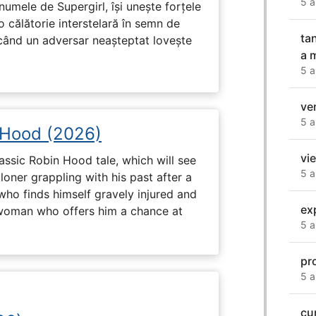
5 a
numele de Supergirl, își unește forțele
o călătorie interstelară în semn de
ta
 când un adversar neașteptat lovește
a 
5 a
ve
5 a
 Hood (2026)
vi
assic Robin Hood tale, which will see
5 a
loner grappling with his past after a
who finds himself gravely injured and
ex
 woman who offers him a chance at
5 a
pr
5 a
cu