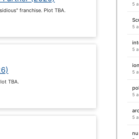
5 a
nsidious" franchise. Plot TBA.
Sc
5 a
int
5 a
io
26)
5 a
Plot TBA.
pol
5 a
ar
5 a
nu