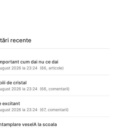
tări recente
important cum dai nu ce dai
ugust 2026 la 23:24
(
86
,
articole
)
iii de cristal
ugust 2026 la 23:24
(
66
,
comentarii
)
e excitant
ugust 2026 la 23:24
(
67
,
comentarii
)
intamplare veselA la scoala