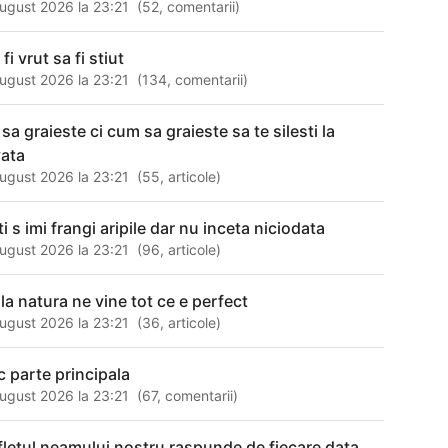
ugust 2026 la 23:21
(
52
,
comentarii
)
 fi vrut sa fi stiut
ugust 2026 la 23:21
(
134
,
comentarii
)
sa graieste ci cum sa graieste sa te silesti la
vata
ugust 2026 la 23:21
(
55
,
articole
)
i s imi frangi aripile dar nu inceta niciodata
ugust 2026 la 23:21
(
96
,
articole
)
 la natura ne vine tot ce e perfect
ugust 2026 la 23:21
(
36
,
articole
)
c parte principala
ugust 2026 la 23:21
(
67
,
comentarii
)
fletul neamului nostru raspunde de fiecare data