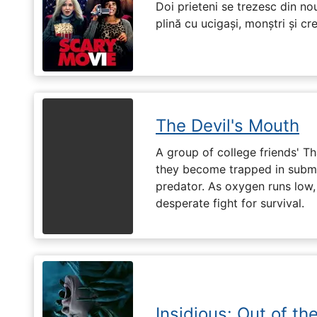
Doi prieteni se trezesc din no
plină cu ucigași, monștri și cr
The Devil's Mouth
A group of college friends' T
they become trapped in subm
predator. As oxygen runs low, 
desperate fight for survival.
Insidious: Out of th