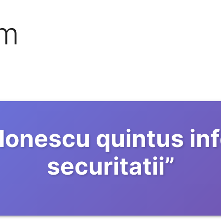
om
Ionescu quintus inf
securitatii
”