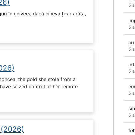
26)
5 a
ri în univers, dacă cineva ți-ar arăta,
im
5 a
cu
5 a
in
2026)
5 a
onceal the gold she stole from a
have seized control of her remote
em
5 a
si
5 a
i (2026)
fe