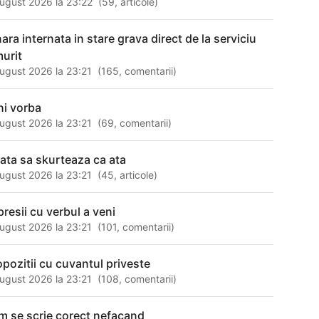
ugust 2026 la 23:22
(
59
,
articole
)
nara internata in stare grava direct de la serviciu
murit
ugust 2026 la 23:21
(
165
,
comentarii
)
ni vorba
ugust 2026 la 23:21
(
69
,
comentarii
)
eata sa skurteaza ca ata
ugust 2026 la 23:21
(
45
,
articole
)
presii cu verbul a veni
ugust 2026 la 23:21
(
101
,
comentarii
)
opozitii cu cuvantul priveste
ugust 2026 la 23:21
(
108
,
comentarii
)
m se scrie corect nefacand