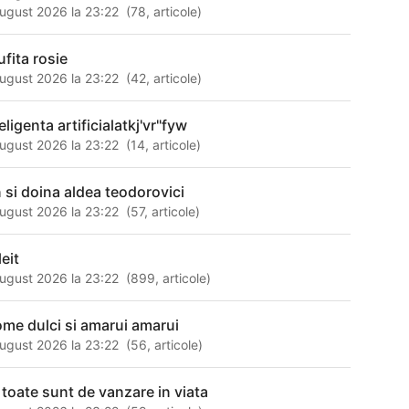
ugust 2026 la 23:22
(
78
,
articole
)
ufita rosie
ugust 2026 la 23:22
(
42
,
articole
)
eligenta artificialatkj'vr"fyw
ugust 2026 la 23:22
(
14
,
articole
)
n si doina aldea teodorovici
ugust 2026 la 23:22
(
57
,
articole
)
eit
ugust 2026 la 23:22
(
899
,
articole
)
ome dulci si amarui amarui
ugust 2026 la 23:22
(
56
,
articole
)
 toate sunt de vanzare in viata