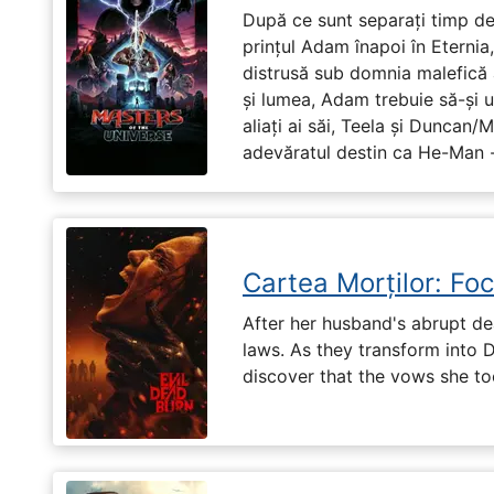
După ce sunt separați timp de 
prințul Adam înapoi în Eternia
distrusă sub domnia malefică a
și lumea, Adam trebuie să-și u
aliați ai săi, Teela și Duncan/
adevăratul destin ca He-Man -
Cartea Morților: Foc
After her husband's abrupt de
laws. As they transform into 
discover that the vows she too