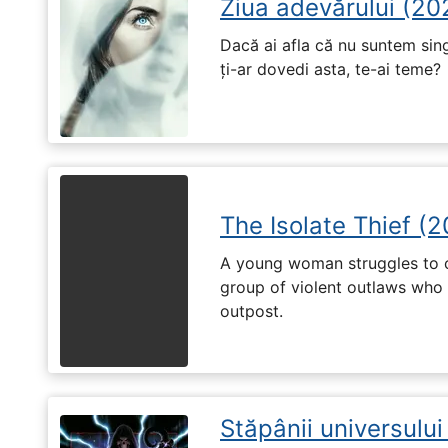
Ziua adevărului (20
Dacă ai afla că nu suntem singu
ți-ar dovedi asta, te-ai teme?
The Isolate Thief (
A young woman struggles to c
group of violent outlaws who 
outpost.
Stăpânii universulu