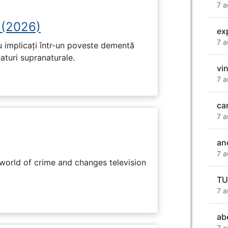
7 a
 (2026)
ex
7 a
u implicați într-un poveste dementă
eaturi supranaturale.
vi
7 a
ca
7 a
an
7 a
rworld of crime and changes television
TU
7 a
ab
7 a