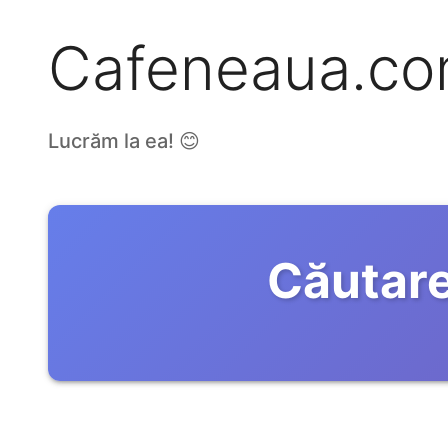
Cafeneaua.c
Lucrăm la ea! 😊
Căutare