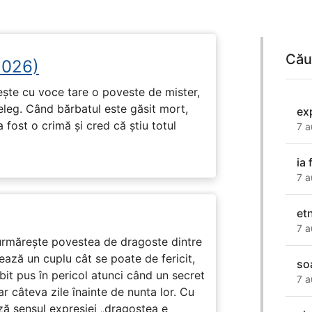
Cău
2026)
tește cu voce tare o poveste de mister,
eleg. Când bărbatul este găsit mort,
ex
 fost o crimă și cred că știu totul
7 a
ia
7 a
et
7 a
rmărește povestea de dragoste dintre
ază un cuplu cât se poate de fericit,
so
subit pus în pericol atunci când un secret
7 a
ar câteva zile înainte de nunta lor. Cu
ază sensul expresiei „dragostea e