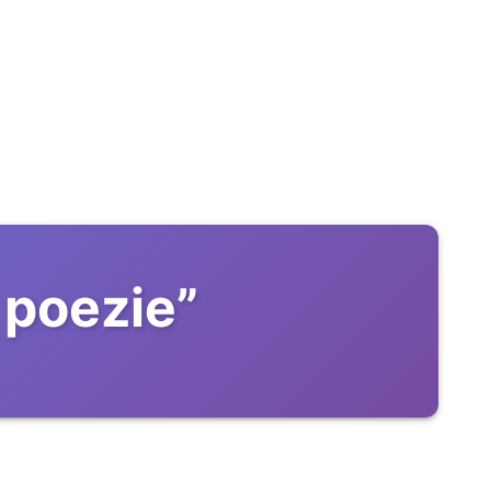
 poezie
”