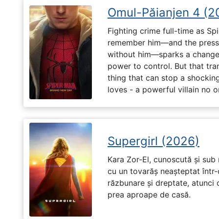
Omul-Păianjen 4 (2
Fighting crime full-time as Sp
remember him—and the pressur
without him—sparks a change 
power to control. But that tr
thing that can stop a shockin
loves - a powerful villain no 
Supergirl (2026)
Kara Zor-El, cunoscută și sub 
cu un tovarăș neașteptat într-
răzbunare și dreptate, atunci
prea aproape de casă.