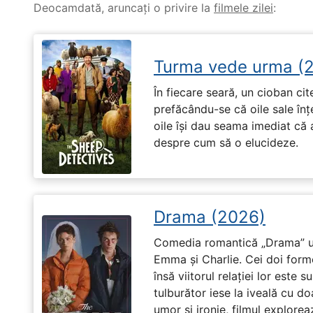
Deocamdată, aruncați o privire la
filmele zilei
:
Turma vede urma (
În fiecare seară, un cioban ci
prefăcându-se că oile sale înț
oile își dau seama imediat că a
despre cum să o elucideze.
Drama (2026)
Comedia romantică „Drama” u
Emma și Charlie. Cei doi forme
însă viitorul relației lor este 
tulburător iese la iveală cu do
umor și ironie, filmul explore