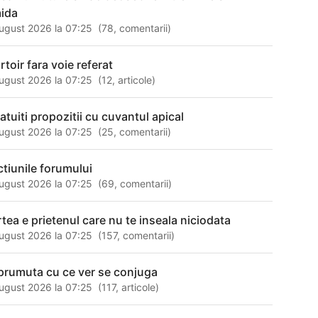
ida
ugust 2026 la 07:25
(
78
,
comentarii
)
rtoir fara voie referat
ugust 2026 la 07:25
(
12
,
articole
)
catuiti propozitii cu cuvantul apical
ugust 2026 la 07:25
(
25
,
comentarii
)
ctiunile forumului
ugust 2026 la 07:25
(
69
,
comentarii
)
rtea e prietenul care nu te inseala niciodata
ugust 2026 la 07:25
(
157
,
comentarii
)
prumuta cu ce ver se conjuga
ugust 2026 la 07:25
(
117
,
articole
)