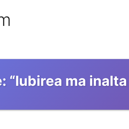
om
:
“
Iubirea ma inalta