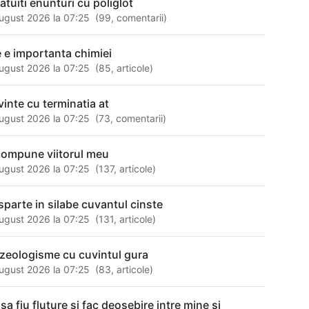
atuiti enunturi cu poliglot
ugust 2026 la 07:25
(
99
,
comentarii
)
e e importanta chimiei
ugust 2026 la 07:25
(
85
,
articole
)
inte cu terminatia at
ugust 2026 la 07:25
(
73
,
comentarii
)
compune viitorul meu
ugust 2026 la 07:25
(
137
,
articole
)
sparte in silabe cuvantul cinste
ugust 2026 la 07:25
(
131
,
articole
)
azeologisme cu cuvintul gura
ugust 2026 la 07:25
(
83
,
articole
)
sa fiu fluture si fac deosebire intre mine si