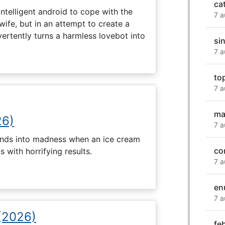
ca
intelligent android to cope with the
7 a
wife, but in an attempt to create a
dvertently turns a harmless lovebot into
si
7 a
to
7 a
ma
26)
7 a
ends into madness when an ice cream
co
 with horrifying results.
7 a
en
7 a
 (2026)
fe