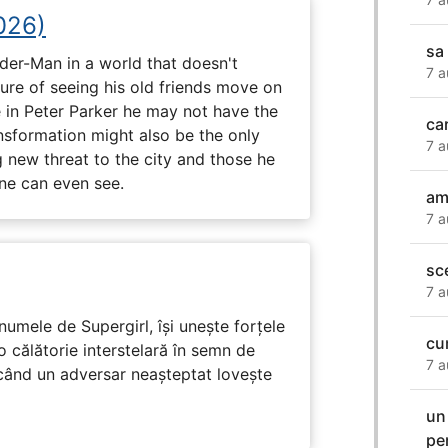
026)
sa
ider-Man in a world that doesn't
7 a
e of seeing his old friends move on
in Peter Parker he may not have the
ca
ansformation might also be the only
7 a
g new threat to the city and those he
one can even see.
am
7 a
sce
7 a
numele de Supergirl, își unește forțele
cu
o călătorie interstelară în semn de
7 a
 când un adversar neașteptat lovește
un
pe