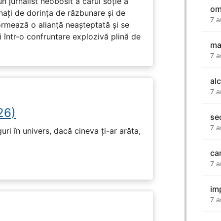
un jurnalist neobosit a cărui soție a
om
nați de dorința de răzbunare și de
7 a
ormează o alianță neașteptată și se
i într-o confruntare explozivă plină de
ma
7 a
al
7 a
26)
se
7 a
ri în univers, dacă cineva ți-ar arăta,
ca
7 a
im
7 a