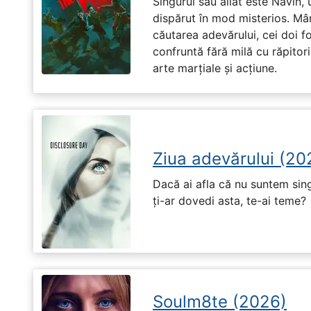
Singurul său aliat este Navin, 
dispărut în mod misterios. Mâ
căutarea adevărului, cei doi f
confruntă fără milă cu răpitori
arte marțiale și acțiune.
Ziua adevărului (20
Dacă ai afla că nu suntem singu
ți-ar dovedi asta, te-ai teme?
Soulm8te (2026)