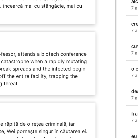
alc
u încearcă mai cu stângăcie, mai cu
7 a
cr
7 a
cuv
7 a
fessor, attends a biotech conference
to catastrophe when a rapidly mutating
tbreak spreads and the infected begin
o 
7 a
ff the entire facility, trapping the
g threat…
de
7 a
fr
7 a
e răpită de o rețea criminală, iar
ute, Wei pornește singur în căutarea ei.
eu 