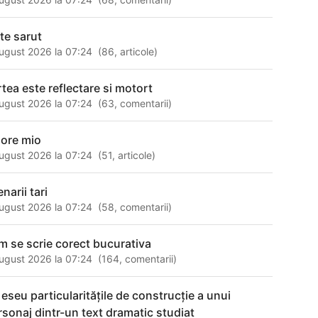
 te sarut
ugust 2026 la 07:24
(
86
,
articole
)
rtea este reflectare si motort
ugust 2026 la 07:24
(
63
,
comentarii
)
ore mio
ugust 2026 la 07:24
(
51
,
articole
)
narii tari
ugust 2026 la 07:24
(
58
,
comentarii
)
m se scrie corect bucurativa
ugust 2026 la 07:24
(
164
,
comentarii
)
 eseu particularităţile de construcţie a unui
rsonaj dintr-un text dramatic studiat