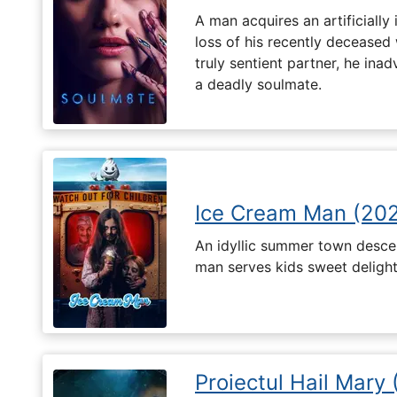
A man acquires an artificially 
loss of his recently deceased 
truly sentient partner, he ina
a deadly soulmate.
Ice Cream Man (20
An idyllic summer town desc
man serves kids sweet delights
Proiectul Hail Mary