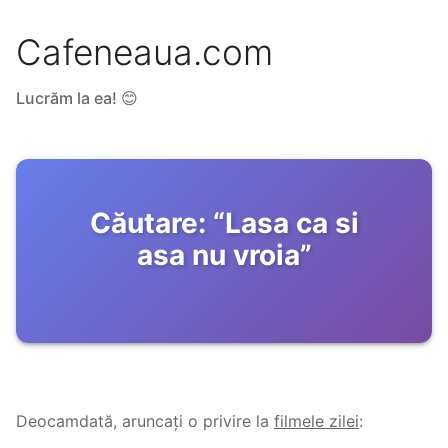
Cafeneaua.com
Lucrăm la ea! 😊
Căutare:
“
Lasa ca si
asa nu vroia
”
Deocamdată, aruncați o privire la
filmele zilei
: