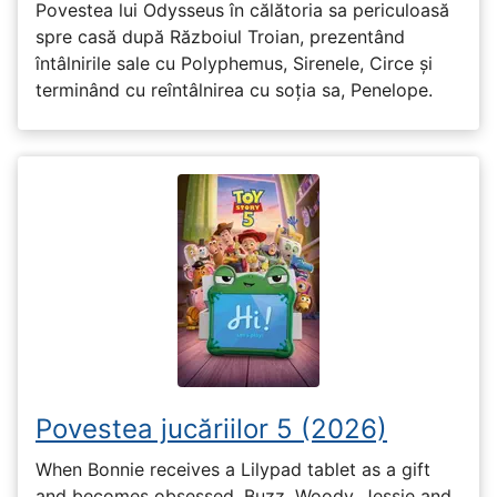
Povestea lui Odysseus în călătoria sa periculoasă
spre casă după Războiul Troian, prezentând
întâlnirile sale cu Polyphemus, Sirenele, Circe și
terminând cu reîntâlnirea cu soția sa, Penelope.
Povestea jucăriilor 5 (2026)
When Bonnie receives a Lilypad tablet as a gift
and becomes obsessed, Buzz, Woody, Jessie and