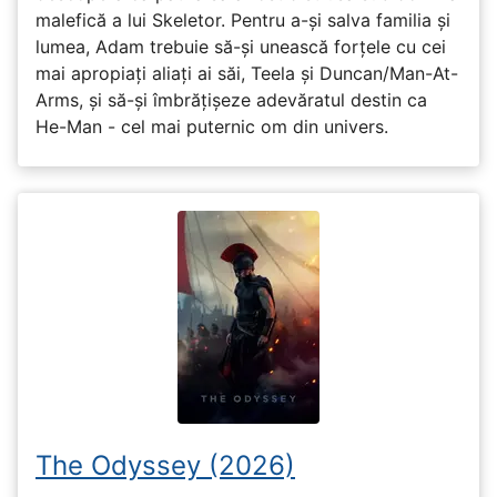
malefică a lui Skeletor. Pentru a-și salva familia și
lumea, Adam trebuie să-și unească forțele cu cei
mai apropiați aliați ai săi, Teela și Duncan/Man-At-
Arms, și să-și îmbrățișeze adevăratul destin ca
He-Man - cel mai puternic om din univers.
The Odyssey (2026)