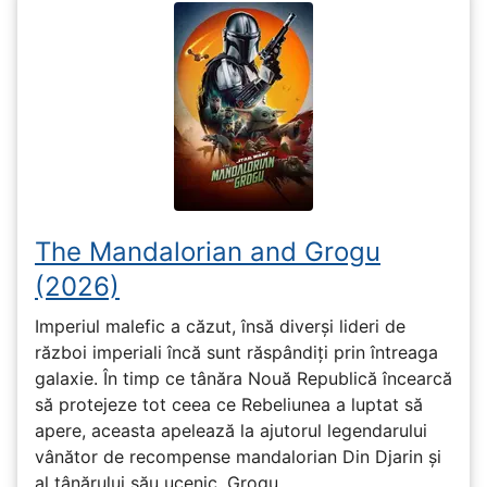
The Mandalorian and Grogu
(2026)
Imperiul malefic a căzut, însă diverși lideri de
război imperiali încă sunt răspândiți prin întreaga
galaxie. În timp ce tânăra Nouă Republică încearcă
să protejeze tot ceea ce Rebeliunea a luptat să
apere, aceasta apelează la ajutorul legendarului
vânător de recompense mandalorian Din Djarin și
al tânărului său ucenic, Grogu.