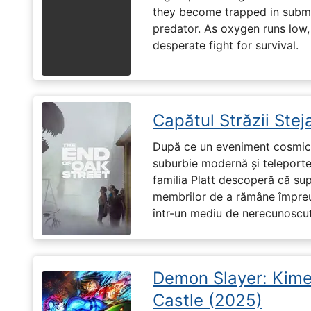
they become trapped in subm
predator. As oxygen runs low, 
desperate fight for survival.
Capătul Străzii Stej
După ce un eveniment cosmic 
suburbie modernă și teleportea
familia Platt descoperă că su
membrilor de a rămâne împreu
într-un mediu de nerecunoscut
Demon Slayer: Kimet
Castle (2025)