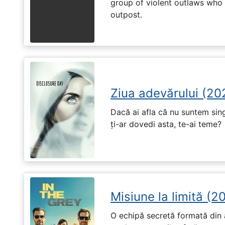
group of violent outlaws who 
outpost.
Ziua adevărului (20
Dacă ai afla că nu suntem singu
ți-ar dovedi asta, te-ai teme?
Misiune la limită (2
O echipă secretă formată din a