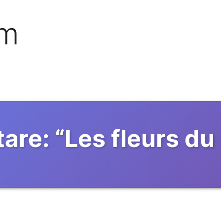
om
are:
“
Les fleurs du