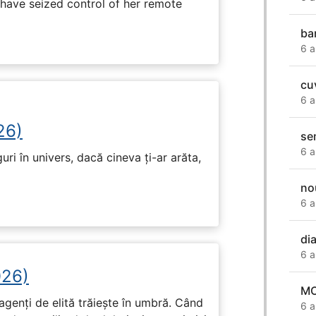
have seized control of her remote
ba
6 a
cu
6 a
26)
se
6 a
ri în univers, dacă cineva ți-ar arăta,
no
6 a
dia
6 a
026)
MO
genți de elită trăiește în umbră. Când
6 a