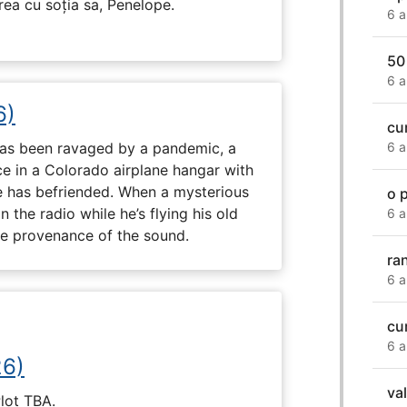
irea cu soția sa, Penelope.
6 a
50
6 a
6)
cu
 has been ravaged by a pandemic, a
6 a
e in a Colorado airplane hangar with
 has befriended. When a mysterious
o 
the radio while he’s flying his old
6 a
the provenance of the sound.
ra
6 a
cu
6 a
26)
va
Plot TBA.