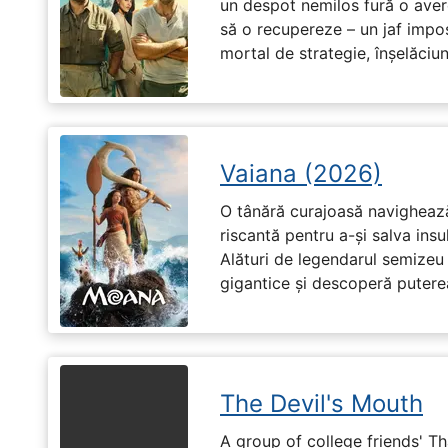
un despot nemilos fură o avere 
să o recupereze – un jaf impos
mortal de strategie, înșelăciun
Vaiana (2026)
O tânără curajoasă navighează
riscantă pentru a-și salva ins
Alături de legendarul semizeu 
gigantice și descoperă puterea 
The Devil's Mouth
A group of college friends' T