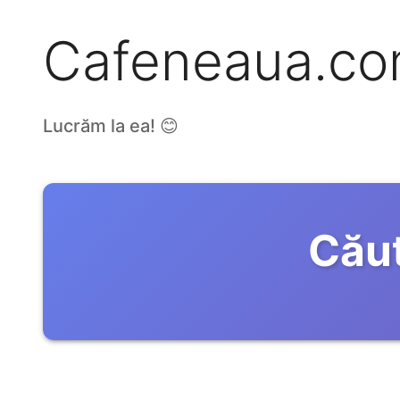
Cafeneaua.c
Lucrăm la ea! 😊
Căut