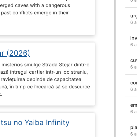
erged caves with a dangerous
past conflicts emerge in their
ur
6 a
in
6 a
ar (2026)
cu
misterios smulge Strada Stejar dintr-o
6 a
ză întregul cartier într-un loc straniu,
praviețuirea depinde de capacitatea
co
nă, în timp ce încearcă să se descurce
6 a
.
em
6 a
su no Yaiba Infinity
pi
6 a