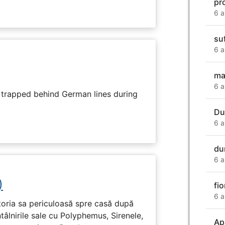
pr
6 a
su
6 a
mar
6 a
s trapped behind German lines during
Du
6 a
du
6 a
)
fi
6 a
toria sa periculoasă spre casă după
tâlnirile sale cu Polyphemus, Sirenele,
Ap