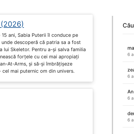
i (2026)
Cău
15 ani, Sabia Puterii îl conduce pe
, unde descoperă că patria sa a fost
mai
 lui Skeletor. Pentru a-și salva familia
6 a
nească forțele cu cei mai apropiați
Man-At-Arms, și să-și îmbrățișeze
ze
 cel mai puternic om din univers.
6 a
An
6 a
de
6 a