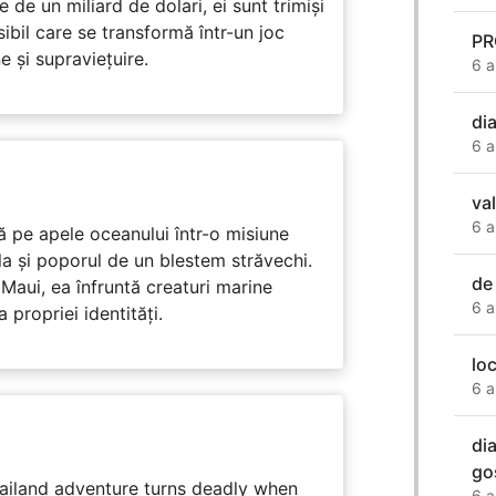
de un miliard de dolari, ei sunt trimiși
ibil care se transformă într-un joc
PR
e și supraviețuire.
6 a
dia
6 a
va
6 a
 pe apele oceanului într-o misiune
ula și poporul de un blestem străvechi.
de 
Maui, ea înfruntă creaturi marine
6 a
propriei identități.
lo
6 a
dia
go
hailand adventure turns deadly when
6 a