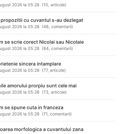
ugust 2026 la 05:28
(
10
,
articole
)
 propozitii cu cuvantul s-au dezlegat
ugust 2026 la 05:28
(
48
,
comentarii
)
m se scrie corect Nicolai sau Nicolaie
ugust 2026 la 05:28
(
84
,
comentarii
)
prietenie sincera intamplare
ugust 2026 la 05:28
(
77
,
articole
)
nile amorului prorpiu sunt cele mai
ugust 2026 la 05:28
(
73
,
articole
)
m se spune cuta in franceza
ugust 2026 la 05:28
(
71
,
comentarii
)
loarea morfologica a cuvantului zana