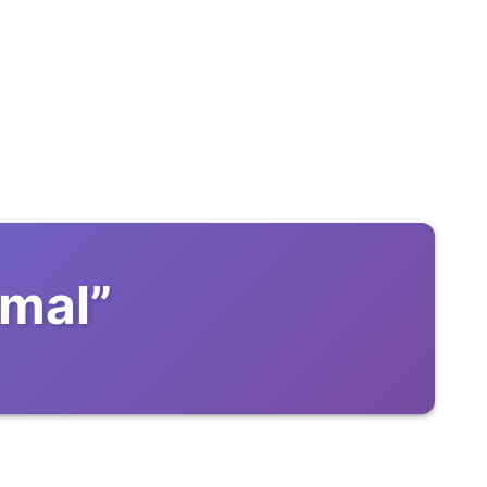
 mal
”