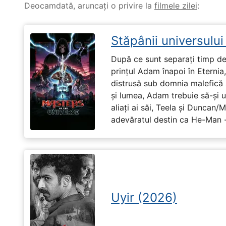
Deocamdată, aruncați o privire la
filmele zilei
:
Stăpânii universulu
După ce sunt separați timp de 
prințul Adam înapoi în Eternia
distrusă sub domnia malefică a
și lumea, Adam trebuie să-și u
aliați ai săi, Teela și Duncan/
adevăratul destin ca He-Man -
Uyir (2026)