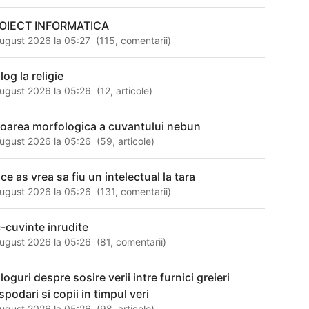
OIECT INFORMATICA
ugust 2026 la 05:27
(
115
,
comentarii
)
log la religie
ugust 2026 la 05:26
(
12
,
articole
)
loarea morfologica a cuvantului nebun
ugust 2026 la 05:26
(
59
,
articole
)
ce as vrea sa fiu un intelectual la tara
ugust 2026 la 05:26
(
131
,
comentarii
)
c-cuvinte inrudite
ugust 2026 la 05:26
(
81
,
comentarii
)
loguri despre sosire verii intre furnici greieri
spodari si copii in timpul veri
ugust 2026 la 05:26
(
98
,
articole
)