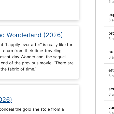
6 a
ex
6 a
pr
ed Wonderland (2026)
6 a
“happily ever after” is really like for
 return from their time-traveling
nu 
present-day Wonderland, the sequel
6 a
e end of the previous movie: “There are
he fabric of time.”
eft
6 a
sc
6 a
2026)
va
onceal the gold she stole from a
6 a