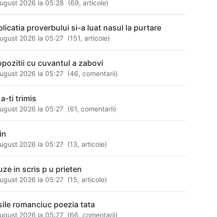
ugust 2026 la 05:28
(
69
,
articole
)
plicatia proverbului si-a luat nasul la purtare
ugust 2026 la 05:27
(
151
,
articole
)
opozitii cu cuvantul a zabovi
ugust 2026 la 05:27
(
46
,
comentarii
)
a-ti trimis
ugust 2026 la 05:27
(
61
,
comentarii
)
in
ugust 2026 la 05:27
(
13
,
articole
)
uze in scris p u prieten
ugust 2026 la 05:27
(
15
,
articole
)
sile romanciuc poezia tata
ugust 2026 la 05:27
(
66
,
comentarii
)