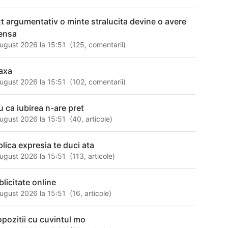
xt argumentativ o minte stralucita devine o avere
ensa
ugust 2026 la 15:51
(
125
,
comentarii
)
laxa
ugust 2026 la 15:51
(
102
,
comentarii
)
u ca iubirea n-are pret
ugust 2026 la 15:51
(
40
,
articole
)
plica expresia te duci ata
ugust 2026 la 15:51
(
113
,
articole
)
blicitate online
ugust 2026 la 15:51
(
16
,
articole
)
opozitii cu cuvintul mo