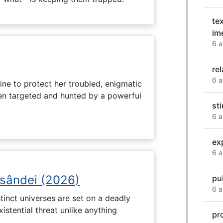
te
im
6 a
re
6 a
ine to protect her troubled, enigmatic
en targeted and hunted by a powerful
sti
6 a
ex
6 a
osândei (2026)
pu
6 a
tinct universes are set on a deadly
istential threat unlike anything
pr