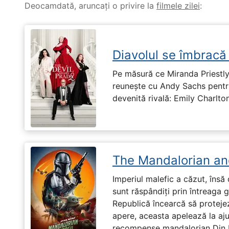
Deocamdată, aruncați o privire la
filmele zilei
:
Diavolul se îmbracă
Pe măsură ce Miranda Priestly
reunește cu Andy Sachs pentru
devenită rivală: Emily Charlton
The Mandalorian an
Imperiul malefic a căzut, însă 
sunt răspândiți prin întreaga 
Republică încearcă să proteje
apere, aceasta apelează la aju
recompense mandalorian Din Dj