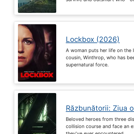
Lockbox (2026)
A woman puts her life on the l
cousin, Winthrop, who has be
supernatural force.
Răzbunătorii: Ziua 
Beloved heroes from three dis
collision course and face an ex
they've ever encountered.