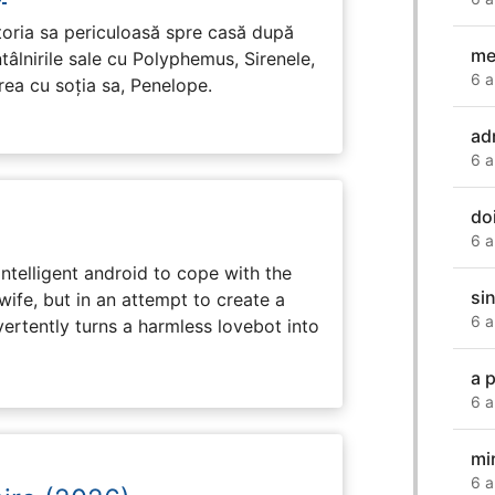
toria sa periculoasă spre casă după
me
tâlnirile sale cu Polyphemus, Sirenele,
6 a
irea cu soția sa, Penelope.
ad
6 a
do
6 a
intelligent android to cope with the
si
wife, but in an attempt to create a
6 a
dvertently turns a harmless lovebot into
a 
6 a
mi
6 a