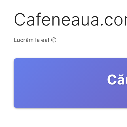
Cafeneaua.c
Lucrăm la ea! 😊
Că