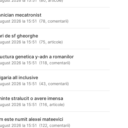
ugust 2026 la 15:51
(
80
,
articole
)
hnician mecatronist
ugust 2026 la 15:51
(
78
,
comentarii
)
ari de sf gheorghe
ugust 2026 la 15:51
(
75
,
articole
)
ructura genetica y-adn a romanilor
ugust 2026 la 15:51
(
118
,
comentarii
)
garia all inclusive
ugust 2026 la 15:51
(
43
,
comentarii
)
minte stralucit o avere imensa
ugust 2026 la 15:51
(
116
,
articole
)
m este numit alexei mateevici
ugust 2026 la 15:51
(
122
,
comentarii
)