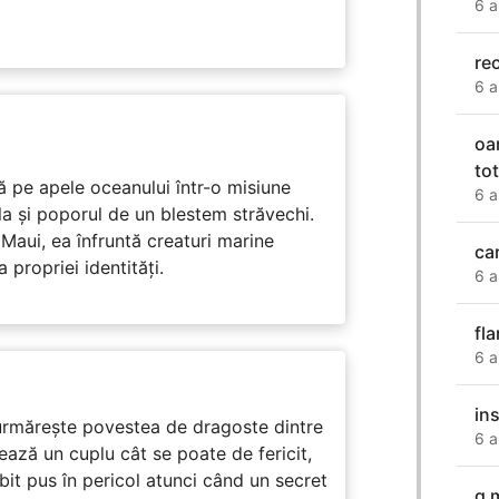
6 a
re
6 a
oam
tot
 pe apele oceanului într-o misiune
6 a
ula și poporul de un blestem străvechi.
Maui, ea înfruntă creaturi marine
car
propriei identități.
6 a
fl
6 a
in
rmărește povestea de dragoste dintre
6 a
ază un cuplu cât se poate de fericit,
subit pus în pericol atunci când un secret
g 