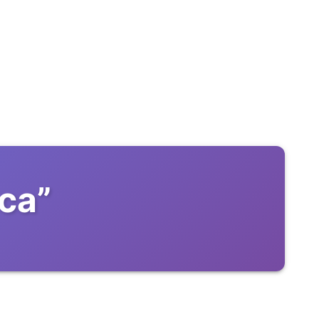
ica
”