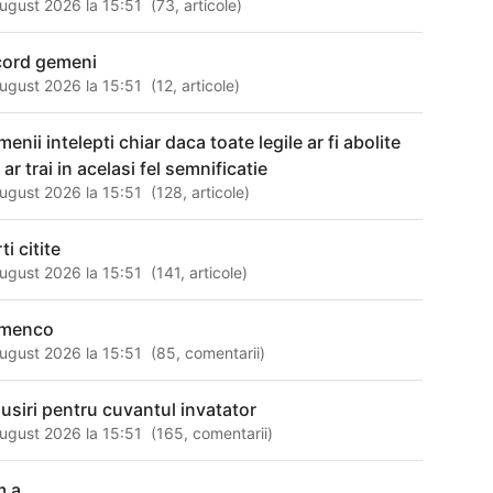
ugust 2026 la 15:51
(
73
,
articole
)
cord gemeni
ugust 2026 la 15:51
(
12
,
articole
)
enii intelepti chiar daca toate legile ar fi abolite
 ar trai in acelasi fel semnificatie
ugust 2026 la 15:51
(
128
,
articole
)
ti citite
ugust 2026 la 15:51
(
141
,
articole
)
amenco
ugust 2026 la 15:51
(
85
,
comentarii
)
susiri pentru cuvantul invatator
ugust 2026 la 15:51
(
165
,
comentarii
)
m a