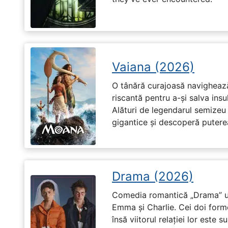
Vaiana (2026)
O tânără curajoasă navighează
riscantă pentru a-și salva ins
Alături de legendarul semizeu 
gigantice și descoperă puterea 
Drama (2026)
Comedia romantică „Drama” u
Emma și Charlie. Cei doi forme
însă viitorul relației lor este 