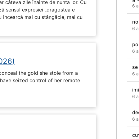
ar câteva zile înainte de nunta lor. Cu
6 a
ază sensul expresiei „dragostea e
u încearcă mai cu stângăcie, mai cu
no
6 a
po
6 a
2026)
se
onceal the gold she stole from a
6 a
have seized control of her remote
im
6 a
de
6 a
cu