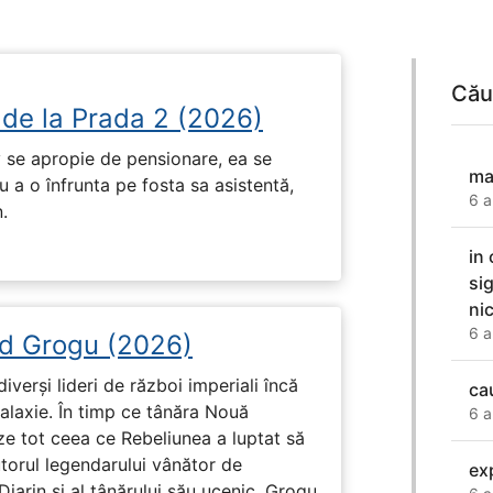
Cău
 de la Prada 2 (2026)
 se apropie de pensionare, ea se
ma
 a o înfrunta pe fosta sa asistentă,
6 a
.
in 
si
ni
6 a
d Grogu (2026)
diverși lideri de război imperiali încă
ca
galaxie. În timp ce tânăra Nouă
6 a
ze tot ceea ce Rebeliunea a luptat să
torul legendarului vânător de
exp
arin și al tânărului său ucenic, Grogu.