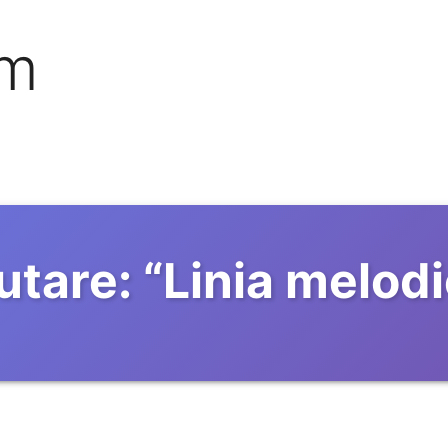
om
utare:
“
Linia melod