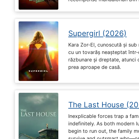
Supergirl (2026)
Kara Zor-El, cunoscută și sub 
cu un tovarăș neașteptat într-
răzbunare și dreptate, atunci
prea aproape de casă.
The Last House (20
Inexplicable forces trap a fami
indefinitely. As both modern l
begin to run out, the family m
survive and outsmart who—or