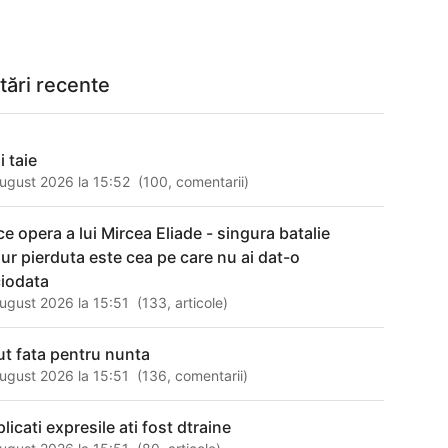
tări recente
i taie
ugust 2026 la 15:52
(
100
,
comentarii
)
ce opera a lui Mircea Eliade - singura batalie
gur pierduta este cea pe care nu ai dat-o
ciodata
ugust 2026 la 15:51
(
133
,
articole
)
ut fata pentru nunta
ugust 2026 la 15:51
(
136
,
comentarii
)
licati expresile ati fost dtraine