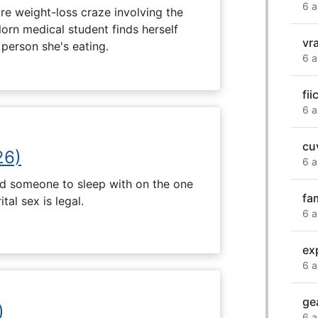
6 a
e weight-loss craze involving the
lorn medical student finds herself
vr
 person she's eating.
6 a
fi
6 a
cu
26)
6 a
nd someone to sleep with on the one
fa
tal sex is legal.
6 a
ex
6 a
ge
)
6 a