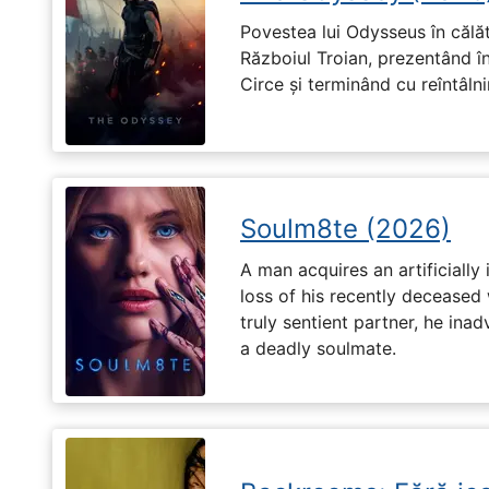
Povestea lui Odysseus în călă
Războiul Troian, prezentând în
Circe și terminând cu reîntâln
Soulm8te (2026)
A man acquires an artificially 
loss of his recently deceased 
truly sentient partner, he ina
a deadly soulmate.