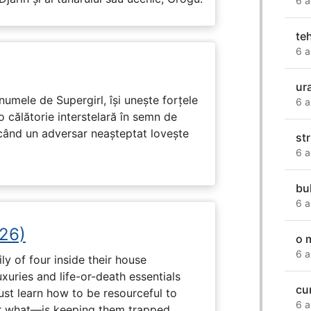
6 a
te
6 a
ur
numele de Supergirl, își unește forțele
6 a
o călătorie interstelară în semn de
 când un adversar neașteptat lovește
st
6 a
bul
6 a
26)
o 
6 a
ly of four inside their house
uxuries and life-or-death essentials
cu
ust learn how to be resourceful to
6 a
 what—is keeping them trapped.