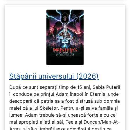
Stăpânii universului (2026)
După ce sunt separați timp de 15 ani, Sabia Puterii
îl conduce pe prințul Adam înapoi în Eternia, unde
descoperă că patria sa a fost distrusă sub domnia
malefică a lui Skeletor. Pentru a-și salva familia și
lumea, Adam trebuie să-și unească forțele cu cei
mai apropiați aliați ai săi, Teela și Duncan/Man-At-
Arms, și să-și îmbrățișeze adevăratul destin ca