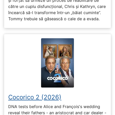
și forțat să urmeze un proces de reabilitare de
către un cuplu disfuncțional, Chris și Kathryn, care
încearcă să-l transforme într-un „băiat cuminte”.
Tommy trebuie să găsească o cale de a evada.
Cocorico 2 (2026)
DNA tests before Alice and François's wedding
reveal their fathers - an aristocrat and car dealer -