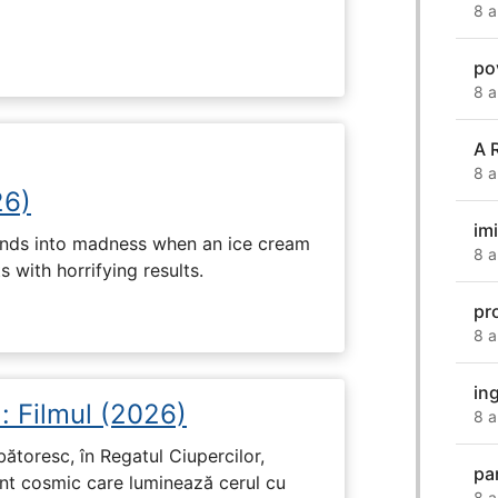
8 a
po
8 a
A 
8 a
26)
im
ends into madness when an ice cream
8 a
 with horrifying results.
pr
8 a
in
: Filmul (2026)
8 a
rbătoresc, în Regatul Ciupercilor,
par
ent cosmic care luminează cerul cu
8 a