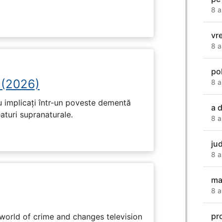
8 a
vr
8 a
po
 (2026)
8 a
u implicați într-un poveste dementă
a 
eaturi supranaturale.
8 a
ju
8 a
ma
8 a
pr
rworld of crime and changes television