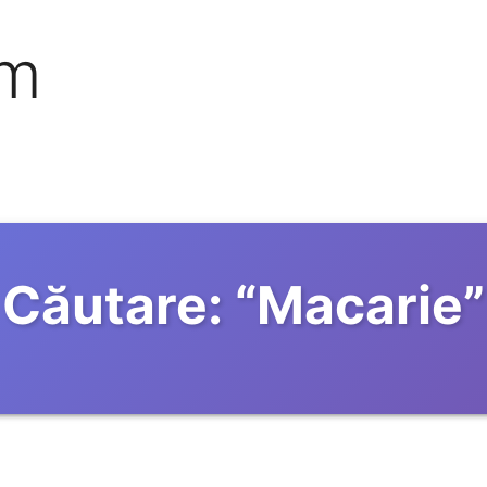
om
Căutare:
“
Macarie
”