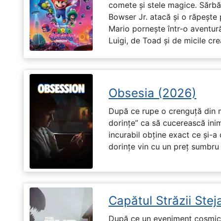
comete și stele magice. Sărbă
Bowser Jr. atacă și o răpește 
Mario pornește într-o aventură
Luigi, de Toad și de micile cr
Obsesia (2026)
După ce rupe o crenguță din m
dorințe” ca să cucerească ini
incurabil obține exact ce și-a
dorințe vin cu un preț sumbru ș
Capătul Străzii Stej
După ce un eveniment cosmic 