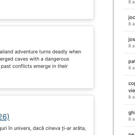
8 a
jo
8 a
jo
8 a
hailand adventure turns deadly when
erged caves with a dangerous
pa
past conflicts emerge in their
8 a
co
vie
8 a
gh
26)
8 a
ri în univers, dacă cineva ți-ar arăta,
pe