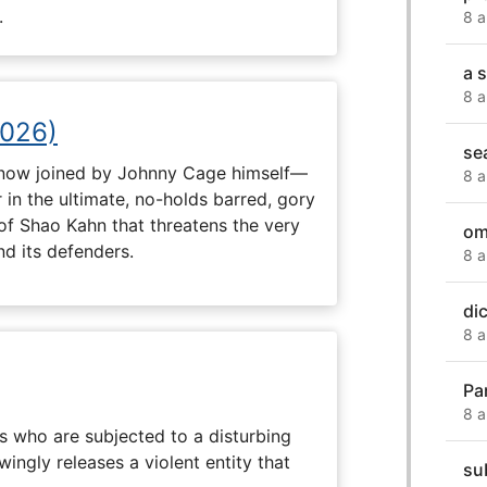
.
8 a
a s
8 a
2026)
se
now joined by Johnny Cage himself—
8 a
 in the ultimate, no-holds barred, gory
 of Shao Kahn that threatens the very
om
nd its defenders.
8 a
di
8 a
Par
8 a
s who are subjected to a disturbing
ingly releases a violent entity that
su