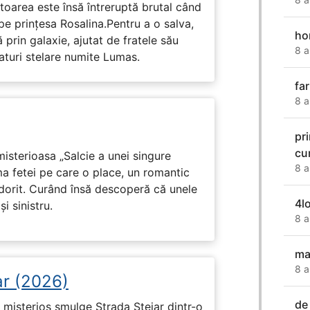
toarea este însă întreruptă brutal când
pe prinţesa Rosalina.Pentru a o salva,
ho
 prin galaxie, ajutat de fratele său
8 a
eaturi stelare numite Lumas.
fa
8 a
pr
cum
isterioasa „Salcie a unei singure
8 a
ma fetei pe care o place, un romantic
 dorit. Curând însă descoperă că unele
4l
i sinistru.
8 a
ma
8 a
ar (2026)
de
misterios smulge Strada Stejar dintr-o