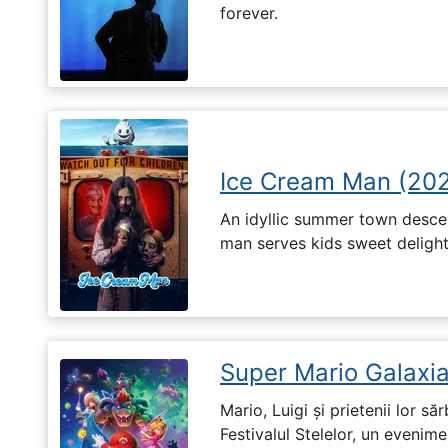
forever.
Ice Cream Man (20
An idyllic summer town desc
man serves kids sweet delights
Super Mario Galaxia
Mario, Luigi și prietenii lor să
Festivalul Stelelor, un evenim