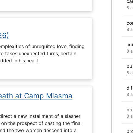
ca
8 a
co
8 a
26)
lin
plexities of unrequited love, finding
8 a
fe takes unexpected turns, certain
ded in his heart.
bu
8 a
di
eath at Camp Miasma
8 a
pr
direct a new installment of a slasher
8 a
 on the prospect of casting the ‘final
, and the two women descend into a
pr