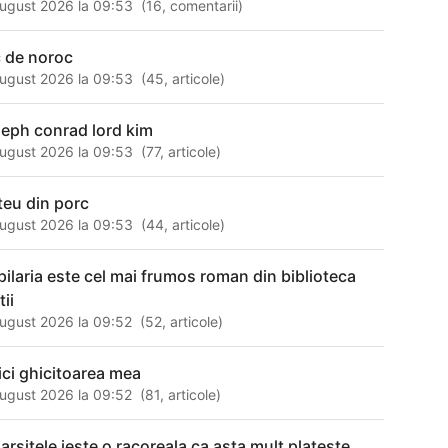
ugust 2026 la 09:53
(
16
,
comentarii
)
c de noroc
ugust 2026 la 09:53
(
45
,
articole
)
seph conrad lord kim
ugust 2026 la 09:53
(
77
,
articole
)
teu din porc
ugust 2026 la 09:53
(
44
,
articole
)
pilaria este cel mai frumos roman din biblioteca
tii
ugust 2026 la 09:52
(
52
,
articole
)
ici ghicitoarea mea
ugust 2026 la 09:52
(
81
,
articole
)
 arsitele ieste o racoreala ca asta mult plateste