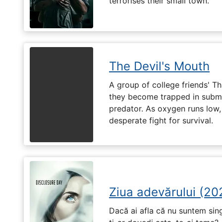
terrorises their small town.
The Devil's Mouth
A group of college friends' T
they become trapped in subm
predator. As oxygen runs low, 
desperate fight for survival.
Ziua adevărului (20
Dacă ai afla că nu suntem singu