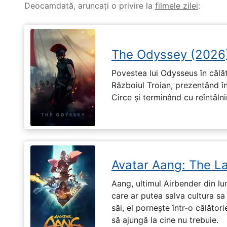
Deocamdată, aruncați o privire la
filmele zilei
:
The Odyssey (2026
Povestea lui Odysseus în călă
Războiul Troian, prezentând în
Circe și terminând cu reîntâln
Avatar Aang: The L
Aang, ultimul Airbender din l
care ar putea salva cultura sa 
săi, el pornește într-o călători
să ajungă la cine nu trebuie.