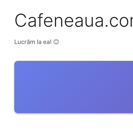
Cafeneaua.c
Lucrăm la ea! 😊