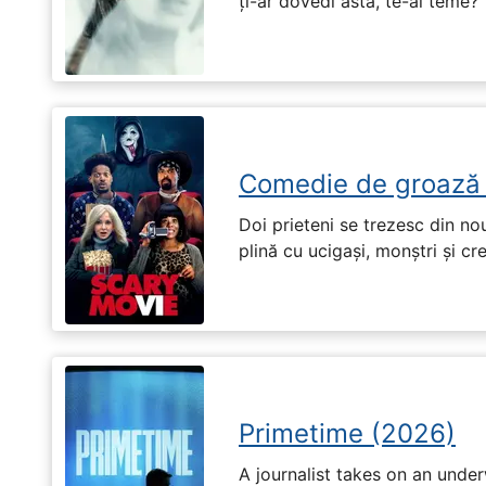
ți-ar dovedi asta, te-ai teme?
Comedie de groază
Doi prieteni se trezesc din no
plină cu ucigași, monștri și cr
Primetime (2026)
A journalist takes on an unde