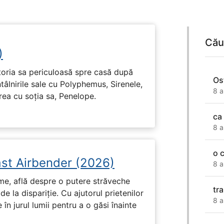
Cău
)
toria sa periculoasă spre casă după
Os
tâlnirile sale cu Polyphemus, Sirenele,
8 a
irea cu soția sa, Penelope.
ca 
8 a
o 
ast Airbender (2026)
8 a
ume, află despre o putere străveche
tr
de la dispariție. Cu ajutorul prietenilor
8 a
e în jurul lumii pentru a o găsi înainte