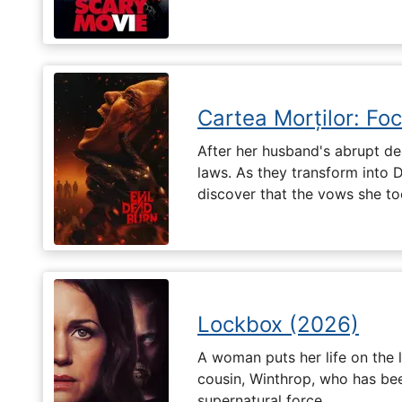
Cartea Morților: Foc
After her husband's abrupt de
laws. As they transform into 
discover that the vows she too
Lockbox (2026)
A woman puts her life on the l
cousin, Winthrop, who has be
supernatural force.