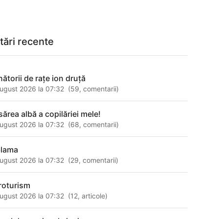
tări recente
nătorii de rațe ion druță
ugust 2026 la 07:32
(
59
,
comentarii
)
sărea albă a copilăriei mele!
ugust 2026 la 07:32
(
68
,
comentarii
)
blama
ugust 2026 la 07:32
(
29
,
comentarii
)
roturism
ugust 2026 la 07:32
(
12
,
articole
)