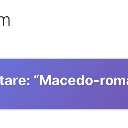
om
tare:
“
Macedo-roma