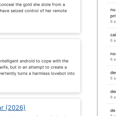
onceal the gold she stole from a
nu
have seized control of her remote
pr
6 a
ca
6 a
no
6 a
intelligent android to cope with the
wife, but in an attempt to create a
de
dvertently turns a harmless lovebot into
6 a
de
6 a
ar (2026)
de
6 a