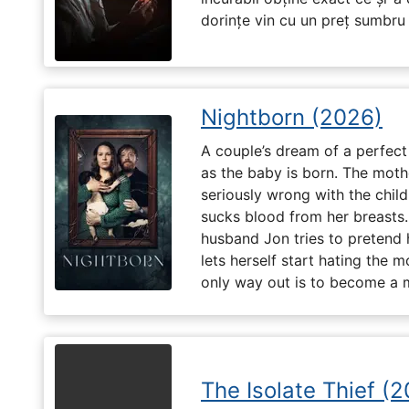
dorințe vin cu un preț sumbru ș
Nightborn (2026)
A couple’s dream of a perfect 
as the baby is born. The moth
seriously wrong with the child
sucks blood from her breasts. 
husband Jon tries to pretend
lets herself start hating the 
only way out is to become a m
The Isolate Thief (