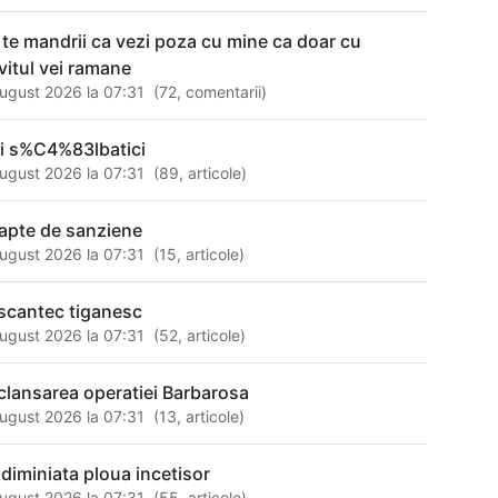
 te mandrii ca vezi poza cu mine ca doar cu
ivitul vei ramane
ugust 2026 la 07:31
(
72
,
comentarii
)
ii s%C4%83lbatici
ugust 2026 la 07:31
(
89
,
articole
)
apte de sanziene
ugust 2026 la 07:31
(
15
,
articole
)
scantec tiganesc
ugust 2026 la 07:31
(
52
,
articole
)
clansarea operatiei Barbarosa
ugust 2026 la 07:31
(
13
,
articole
)
 diminiata ploua incetisor
ugust 2026 la 07:31
(
55
,
articole
)