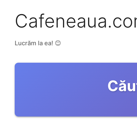
Cafeneaua.c
Lucrăm la ea! 😊
Cău