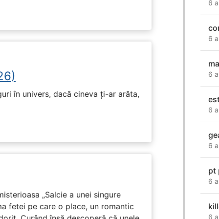
6 a
co
6 a
ma
26)
6 a
ri în univers, dacă cineva ți-ar arăta,
est
6 a
ge
6 a
pt 
6 a
isterioasa „Salcie a unei singure
kil
ma fetei pe care o place, un romantic
6 a
 dorit. Curând însă descoperă că unele