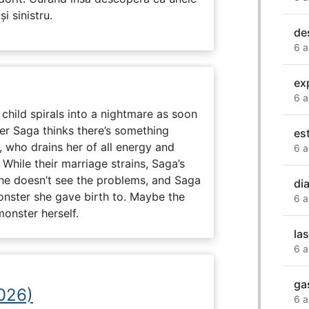
i sinistru.
de
6 a
ex
6 a
child spirals into a nightmare as soon
er Saga thinks there’s something
es
, who drains her of all energy and
6 a
While their marriage strains, Saga’s
 he doesn’t see the problems, and Saga
di
monster she gave birth to. Maybe the
6 a
onster herself.
la
6 a
ga
2026)
6 a