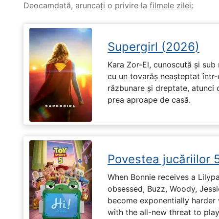
Deocamdată, aruncați o privire la
filmele zilei
:
Supergirl (2026)
Kara Zor-El, cunoscută și sub 
cu un tovarăș neașteptat într-
răzbunare și dreptate, atunci
prea aproape de casă.
Povestea jucăriilor 
When Bonnie receives a Lilypa
obsessed, Buzz, Woody, Jessie
become exponentially harder 
with the all-new threat to pla