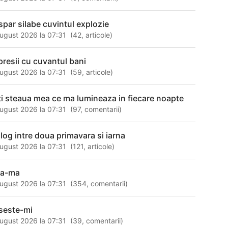
spar silabe cuvintul explozie
ugust 2026 la 07:31
(
42
,
articole
)
presii cu cuvantul bani
ugust 2026 la 07:31
(
59
,
articole
)
ti steaua mea ce ma lumineaza in fiecare noapte
ugust 2026 la 07:31
(
97
,
comentarii
)
alog intre doua primavara si iarna
ugust 2026 la 07:31
(
121
,
articole
)
sa-ma
ugust 2026 la 07:31
(
354
,
comentarii
)
seste-mi
ugust 2026 la 07:31
(
39
,
comentarii
)