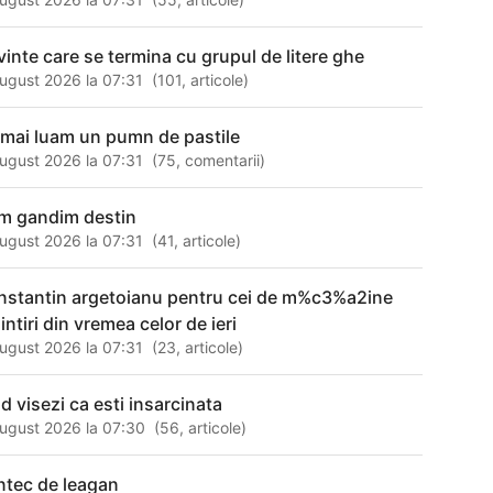
vinte care se termina cu grupul de litere ghe
ugust 2026 la 07:31
(
101
,
articole
)
 mai luam un pumn de pastile
ugust 2026 la 07:31
(
75
,
comentarii
)
m gandim destin
ugust 2026 la 07:31
(
41
,
articole
)
nstantin argetoianu pentru cei de m%c3%a2ine
ntiri din vremea celor de ieri
ugust 2026 la 07:31
(
23
,
articole
)
nd visezi ca esti insarcinata
ugust 2026 la 07:30
(
56
,
articole
)
ntec de leagan