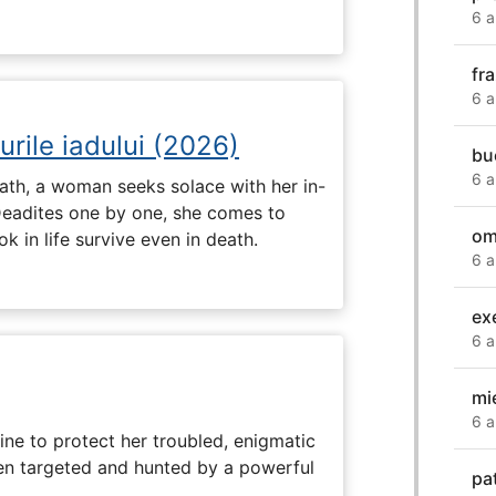
6 a
fr
6 a
urile iadului (2026)
bu
6 a
ath, a woman seeks solace with her in-
Deadites one by one, she comes to
om
k in life survive even in death.
6 a
ex
6 a
mi
6 a
ine to protect her troubled, enigmatic
en targeted and hunted by a powerful
pa