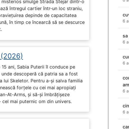
misterios smulge Strada Stejar dintr-o
ză întregul cartier într-un loc straniu,
cu
praviețuirea depinde de capacitatea
6 a
nă, în timp ce încearcă să se descurce
.
sa
6 a
i (2026)
cu
6 a
15 ani, Sabia Puterii îl conduce pe
, unde descoperă că patria sa a fost
co
 lui Skeletor. Pentru a-și salva familia
ami
nească forțele cu cei mai apropiați
6 a
Man-At-Arms, și să-și îmbrățișeze
 cel mai puternic om din univers.
ci
6 a
ca