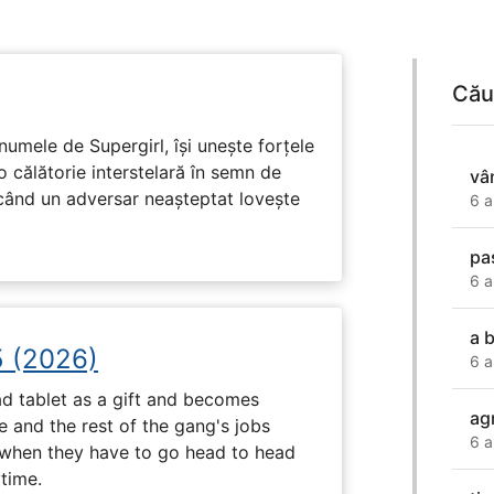
Cău
numele de Supergirl, își unește forțele
o călătorie interstelară în semn de
vâ
 când un adversar neașteptat lovește
6 a
pa
6 a
a 
5 (2026)
6 a
d tablet as a gift and becomes
ag
 and the rest of the gang's jobs
6 a
when they have to go head to head
ytime.