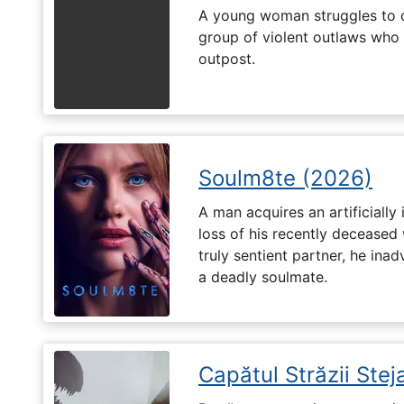
A young woman struggles to c
group of violent outlaws who 
outpost.
Soulm8te (2026)
A man acquires an artificially 
loss of his recently deceased 
truly sentient partner, he ina
a deadly soulmate.
Capătul Străzii Stej