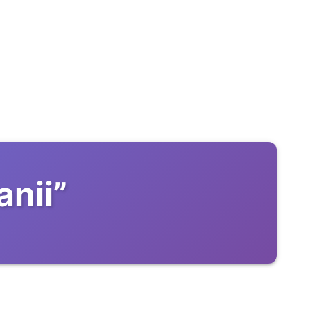
nii
”