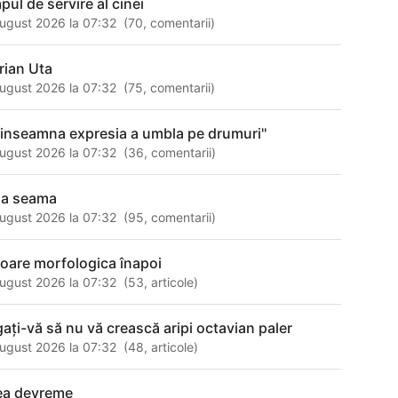
pul de servire al cinei
ugust 2026 la 07:32
(
70
,
comentarii
)
rian Uta
ugust 2026 la 07:32
(
75
,
comentarii
)
 inseamna expresia a umbla pe drumuri''
ugust 2026 la 07:32
(
36
,
comentarii
)
da seama
ugust 2026 la 07:32
(
95
,
comentarii
)
loare morfologica înapoi
ugust 2026 la 07:32
(
53
,
articole
)
gaţi-vă să nu vă crească aripi octavian paler
ugust 2026 la 07:32
(
48
,
articole
)
ea devreme