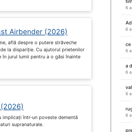
tim
6 a
Ad
6 a
ast Airbender (2026)
ume, află despre o putere străveche
ce
de la dispariție. Cu ajutorul prietenilor
6 a
e în jurul lumii pentru a o găsi înainte
a 
6 a
va
6 a
 (2026)
ru
6 a
u implicați într-un poveste dementă
eaturi supranaturale.
pr