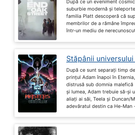
După ce un eveniment cosmic 
suburbie modernă și teleportea
familia Platt descoperă că su
membrilor de a rămâne împreu
într-un mediu de nerecunoscut
Stăpânii universulu
După ce sunt separați timp de 
prințul Adam înapoi în Eternia
distrusă sub domnia malefică a
și lumea, Adam trebuie să-și u
aliați ai săi, Teela și Duncan/
adevăratul destin ca He-Man -