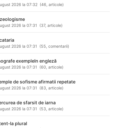
ugust 2026 la 07:32
(
46
,
articole
)
azeologisme
ugust 2026 la 07:31
(
37
,
articole
)
cataria
ugust 2026 la 07:31
(
55
,
comentarii
)
ografe exempleIn engleză
ugust 2026 la 07:31
(
60
,
articole
)
emple de sofisme afirmatii repetate
ugust 2026 la 07:31
(
83
,
articole
)
ercurea de sfarsit de iarna
ugust 2026 la 07:31
(
53
,
articole
)
tent-la plural