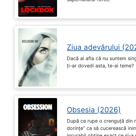
Ziua adevărului (20
Dacă ai afla că nu suntem singu
ți-ar dovedi asta, te-ai teme?
Obsesia (2026)
După ce rupe o crenguță din m
dorințe” ca să cucerească ini
incurabil obține exact ce și-a