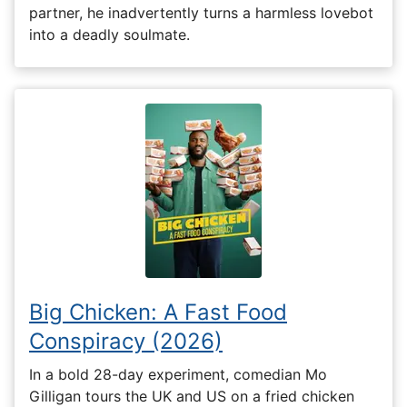
partner, he inadvertently turns a harmless lovebot
into a deadly soulmate.
Big Chicken: A Fast Food
Conspiracy (2026)
In a bold 28-day experiment, comedian Mo
Gilligan tours the UK and US on a fried chicken