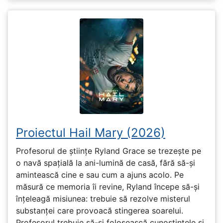
Proiectul Hail Mary (2026)
Profesorul de științe Ryland Grace se trezește pe
o navă spațială la ani-lumină de casă, fără să-și
amintească cine e sau cum a ajuns acolo. Pe
măsură ce memoria îi revine, Ryland începe să-și
înțeleagă misiunea: trebuie să rezolve misterul
substanței care provoacă stingerea soarelui.
Profesorul trebuie să-și folosească cunoștințele și