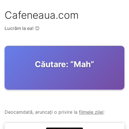
Cafeneaua.com
Lucrăm la ea! 😊
Căutare:
“
Mah
”
Deocamdată, aruncați o privire la
filmele zilei
: