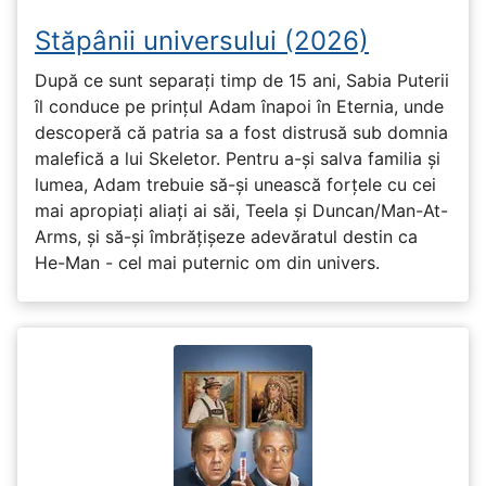
Stăpânii universului (2026)
După ce sunt separați timp de 15 ani, Sabia Puterii
îl conduce pe prințul Adam înapoi în Eternia, unde
descoperă că patria sa a fost distrusă sub domnia
malefică a lui Skeletor. Pentru a-și salva familia și
lumea, Adam trebuie să-și unească forțele cu cei
mai apropiați aliați ai săi, Teela și Duncan/Man-At-
Arms, și să-și îmbrățișeze adevăratul destin ca
He-Man - cel mai puternic om din univers.