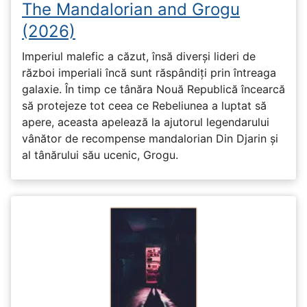
The Mandalorian and Grogu
(2026)
Imperiul malefic a căzut, însă diverși lideri de
război imperiali încă sunt răspândiți prin întreaga
galaxie. În timp ce tânăra Nouă Republică încearcă
să protejeze tot ceea ce Rebeliunea a luptat să
apere, aceasta apelează la ajutorul legendarului
vânător de recompense mandalorian Din Djarin și
al tânărului său ucenic, Grogu.