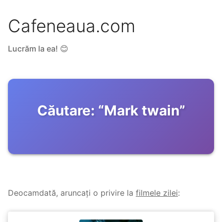
Cafeneaua.com
Lucrăm la ea! 😊
Căutare:
“
Mark twain
”
Deocamdată, aruncați o privire la
filmele zilei
: