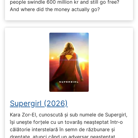
people swindle 600 million kr and still go free?
And where did the money actually go?
Supergirl (2026)
Kara Zor-El, cunoscută și sub numele de Supergirl,
își unește forțele cu un tovarăș neașteptat într-o
călătorie interstelară în semn de răzbunare și
dreptate, atunci când un adversar neașteptat