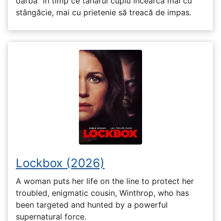
oarbă” în timp ce tânărul cuplu încearcă mai cu
stângăcie, mai cu prietenie să treacă de impas.
Lockbox (2026)
A woman puts her life on the line to protect her
troubled, enigmatic cousin, Winthrop, who has
been targeted and hunted by a powerful
supernatural force.