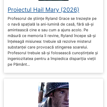
Proiectul Hail Mary (2026)
Profesorul de științe Ryland Grace se trezește pe
o navă spațială la ani-lumină de casă, fără să-și
amintească cine e sau cum a ajuns acolo. Pe
măsură ce memoria îi revine, Ryland începe să-și
înțeleagă misiunea: trebuie să rezolve misterul
substanței care provoacă stingerea soarelui.
Profesorul trebuie să-și folosească cunoștințele și
ingeniozitatea pentru a împiedica dispariția vieții
pe Pământ...