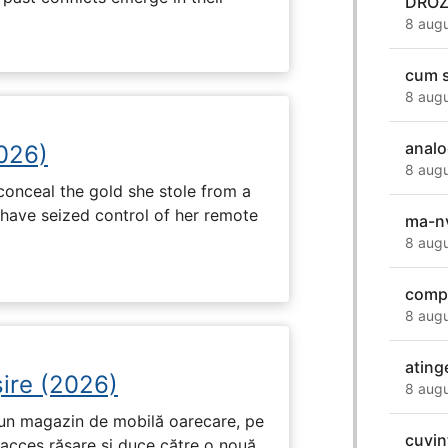
DROZ
8 augu
cum s
8 augu
anal
2026)
8 augu
onceal the gold she stole from a
have seized control of her remote
ma-nv
8 augu
compu
8 augu
ating
ire (2026)
8 augu
r-un magazin de mobilă oarecare, pe
cuvin
 acces răsare și duce către o nouă