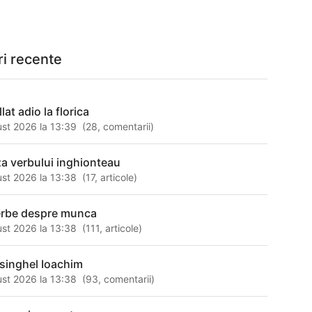
ri recente
llat adio la florica
st 2026 la 13:39
(
28
,
comentarii
)
za verbului inghionteau
st 2026 la 13:38
(
17
,
articole
)
erbe despre munca
st 2026 la 13:38
(
111
,
articole
)
singhel Ioachim
st 2026 la 13:38
(
93
,
comentarii
)