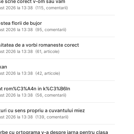
e scrie corect v-om sau vam
st 2026 la 13:38
(
115
,
comentarii
)
stea florii de bujor
st 2026 la 13:38
(
95
,
comentarii
)
itatea de a vorbi romaneste corect
st 2026 la 13:38
(
61
,
articole
)
kan
st 2026 la 13:38
(
42
,
articole
)
at rom%C3%A4n in k%C3%B6ln
st 2026 la 13:38
(
56
,
comentarii
)
uri cu sens propriu a cuvantului miez
st 2026 la 13:38
(
139
,
comentarii
)
rbe cu ortograma v-a despre iarna pentru clasa