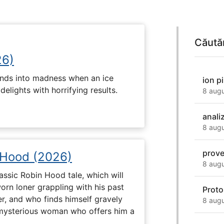
Căută
26)
nds into madness when an ice
ion pi
lights with horrifying results.
8 augu
anali
8 augu
prov
 Hood (2026)
8 augu
assic Robin Hood tale, which will
orn loner grappling with his past
Proto
er, and who finds himself gravely
8 augu
a mysterious woman who offers him a