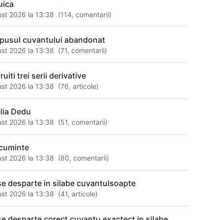
uica
st 2026 la 13:38
(
114
,
comentarii
)
pusul cuvantului abandonat
st 2026 la 13:38
(
71
,
comentarii
)
uiti trei serii derivative
st 2026 la 13:38
(
76
,
articole
)
lia Dedu
st 2026 la 13:38
(
51
,
comentarii
)
i cuminte
st 2026 la 13:38
(
80
,
comentarii
)
e desparte in silabe cuvantulsoapte
st 2026 la 13:38
(
41
,
articole
)
e desparte corect cuvantu exactect in silabe