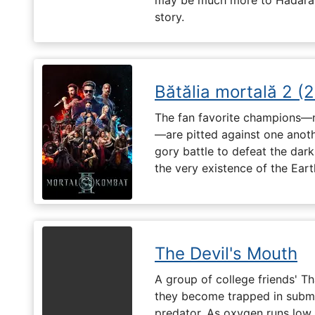
story.
Bătălia mortală 2 (
The fan favorite champions—
—are pitted against one anothe
gory battle to defeat the dark
the very existence of the Ear
The Devil's Mouth
A group of college friends' T
they become trapped in subm
predator. As oxygen runs low, 