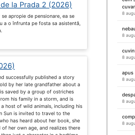
 de la Prada 2 (2026)
cuvan
8 augu
 se apropie de pensionare, ea se
 a o înfrunta pe fosta sa asistentă,
neba
.
8 augu
cuvin
8 augu
2026)
apus 
nd successfully published a story
8 augu
old by her late grandfather about a
 is saved by a group of ostriches
despa
m his family in a storm, and is
8 augu
 a host of wild animals, including his
 Sun is invited to travel to the
compu
who has heard about her book, she
8 augu
of her own age, and realizes there
han just a character in a bedtime