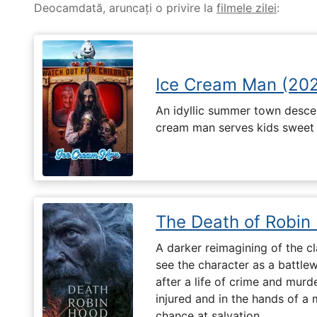
Deocamdată, aruncați o privire la
filmele zilei
:
Ice Cream Man (20
An idyllic summer town desce
cream man serves kids sweet de
The Death of Robin
A darker reimagining of the cl
see the character as a battlew
after a life of crime and murd
injured and in the hands of 
chance at salvation.