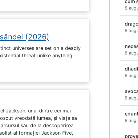
cum s
8 augu
drago
8 augu
osândei (2026)
neces
tinct universes are set on a deadly
8 augu
istential threat unlike anything
dhad
8 augu
avoc
8 augu
l Jackson, unul dintre cei mai
enunt
unoscut vreodată lumea, și viața sa
8 augu
arcursul său de la descoperirea
solist al formației Jackson Five,
prove