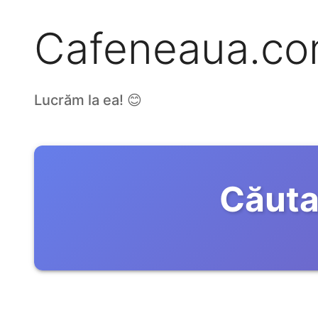
Cafeneaua.c
Lucrăm la ea! 😊
Căuta