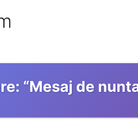
om
re:
“
Mesaj de nunt