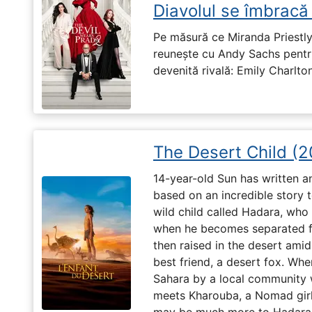
Diavolul se îmbracă
Pe măsură ce Miranda Priestly
reunește cu Andy Sachs pentru
devenită rivală: Emily Charlton
The Desert Child (
14-year-old Sun has written a
based on an incredible story t
wild child called Hadara, who
when he becomes separated fro
then raised in the desert amid
best friend, a desert fox. When
Sahara by a local community 
meets Kharouba, a Nomad girl 
may be much more to Hadara t