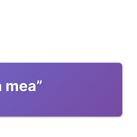
a mea
”