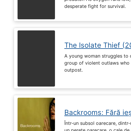
desperate fight for survival.
The Isolate Thief (
A young woman struggles to c
group of violent outlaws who 
outpost.
Backrooms: Fără ieș
Într-un subsol oarecare, dint
un perete oarecare, o cale de