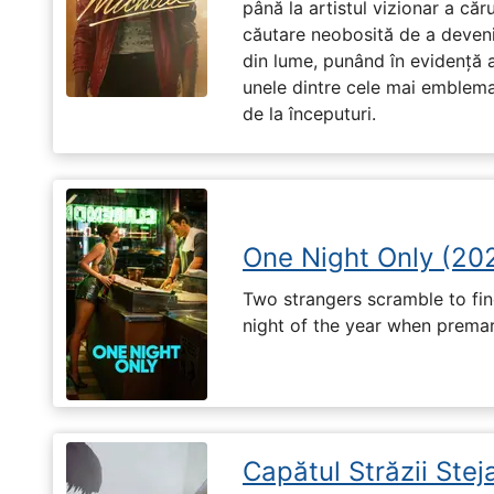
până la artistul vizionar a căr
căutare neobosită de a deveni
din lume, punând în evidență at
unele dintre cele mai emblema
de la începuturi.
One Night Only (20
Two strangers scramble to fi
night of the year when premari
Capătul Străzii Stej