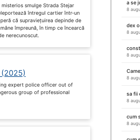
a se j
misterios smulge Strada Stejar
8 augu
leportează întregul cartier într-un
coperă că supraviețuirea depinde de
dex o
ămâne împreună, în timp ce încearcă
8 augu
de nerecunoscut.
constr
8 augu
Came
 (2025)
8 augu
ng expert police officer out of
ngerous group of professional
sa fi
8 augu
cum s
8 augu
cum s