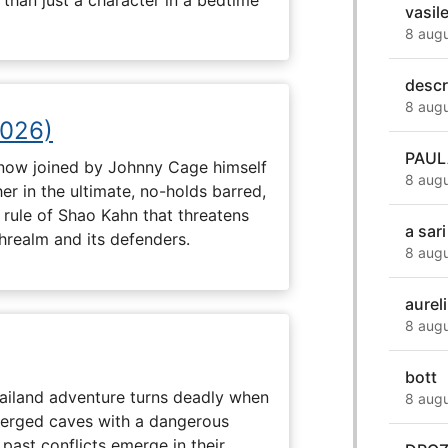
vasil
8 augu
descr
8 augu
2026)
PAULA
now joined by Johnny Cage himself
8 augu
r in the ultimate, no-holds barred,
 rule of Shao Kahn that threatens
a sar
threalm and its defenders.
8 augu
aurel
8 augu
bott
hailand adventure turns deadly when
8 augu
erged caves with a dangerous
past conflicts emerge in their