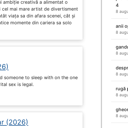
ui ambiție creativă a alimentat o
4
 cel mai mare artist de divertisment
8 augu
ât viața sa din afara scenei, cât și
tice momente din cariera sa solo
anii o
8 augu
gandu
8 augu
26)
despr
8 augu
nd someone to sleep with on the one
tal sex is legal.
rugă 
8 augu
gheo
8 augu
ar (2026)