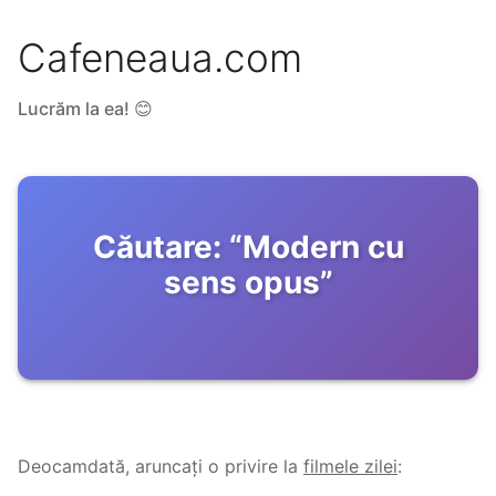
Cafeneaua.com
Lucrăm la ea! 😊
Căutare:
“
Modern cu
sens opus
”
Deocamdată, aruncați o privire la
filmele zilei
: