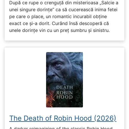
După ce rupe o crenguță din misterioasa „Salcie a
unei singure dorințe” ca să cucerească inima fetei
pe care o place, un romantic incurabil obține
exact ce și-a dorit. Curând însă descoperă că
unele dorințe vin cu un preț sumbru și sinistru.
The Death of Robin Hood (2026)
A darker reimagining of the classic Robin Hood