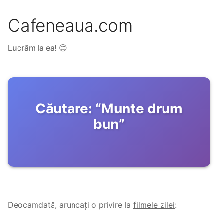
Cafeneaua.com
Lucrăm la ea! 😊
Căutare:
“
Munte drum
bun
”
Deocamdată, aruncați o privire la
filmele zilei
: