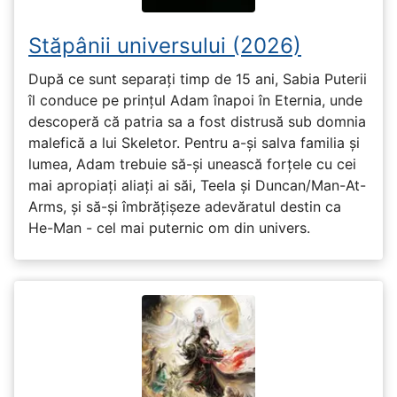
Stăpânii universului (2026)
După ce sunt separați timp de 15 ani, Sabia Puterii
îl conduce pe prințul Adam înapoi în Eternia, unde
descoperă că patria sa a fost distrusă sub domnia
malefică a lui Skeletor. Pentru a-și salva familia și
lumea, Adam trebuie să-și unească forțele cu cei
mai apropiați aliați ai săi, Teela și Duncan/Man-At-
Arms, și să-și îmbrățișeze adevăratul destin ca
He-Man - cel mai puternic om din univers.