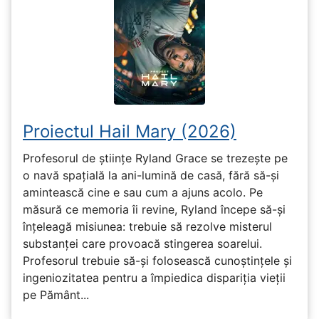
Proiectul Hail Mary (2026)
Profesorul de științe Ryland Grace se trezește pe
o navă spațială la ani-lumină de casă, fără să-și
amintească cine e sau cum a ajuns acolo. Pe
măsură ce memoria îi revine, Ryland începe să-și
înțeleagă misiunea: trebuie să rezolve misterul
substanței care provoacă stingerea soarelui.
Profesorul trebuie să-și folosească cunoștințele și
ingeniozitatea pentru a împiedica dispariția vieții
pe Pământ...