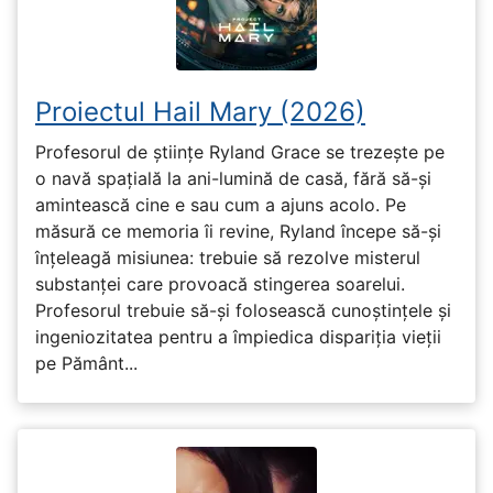
Proiectul Hail Mary (2026)
Profesorul de științe Ryland Grace se trezește pe
o navă spațială la ani-lumină de casă, fără să-și
amintească cine e sau cum a ajuns acolo. Pe
măsură ce memoria îi revine, Ryland începe să-și
înțeleagă misiunea: trebuie să rezolve misterul
substanței care provoacă stingerea soarelui.
Profesorul trebuie să-și folosească cunoștințele și
ingeniozitatea pentru a împiedica dispariția vieții
pe Pământ...