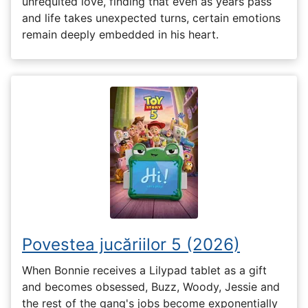
unrequited love, finding that even as years pass
and life takes unexpected turns, certain emotions
remain deeply embedded in his heart.
Povestea jucăriilor 5 (2026)
When Bonnie receives a Lilypad tablet as a gift
and becomes obsessed, Buzz, Woody, Jessie and
the rest of the gang's jobs become exponentially