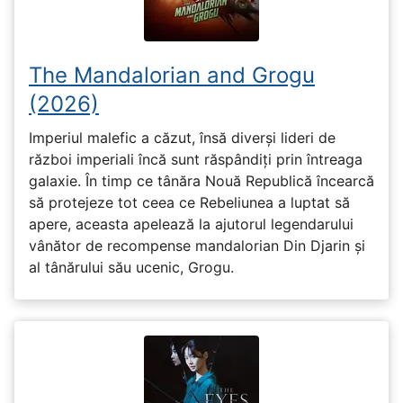
The Mandalorian and Grogu
(2026)
Imperiul malefic a căzut, însă diverși lideri de
război imperiali încă sunt răspândiți prin întreaga
galaxie. În timp ce tânăra Nouă Republică încearcă
să protejeze tot ceea ce Rebeliunea a luptat să
apere, aceasta apelează la ajutorul legendarului
vânător de recompense mandalorian Din Djarin și
al tânărului său ucenic, Grogu.