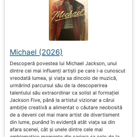
Michael (2026)
Descoperă povestea lui Michael Jackson, unul
dintre cei mai influenți artiști pe care i-a cunoscut
vreodată lumea, și viața sa dincolo de muzică,
urmărind parcursul său de la descoperirea
talentului său extraordinar ca solist al formației
Jackson Five, până la artistul vizionar a cărui
ambiție creativă a alimentat o căutare neobosită
de a deveni cel mai mare artist de divertisment
din lume, punând în evidență atât viața sa din
afara scenei, cât și unele dintre cele mai
emblematice momente din cariera sa solo de la