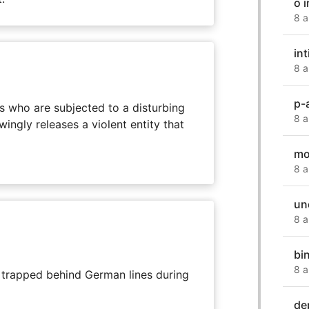
o 
8 a
int
8 a
p-a
s who are subjected to a disturbing
8 a
ingly releases a violent entity that
mo
8 a
un
8 a
bi
8 a
s trapped behind German lines during
de