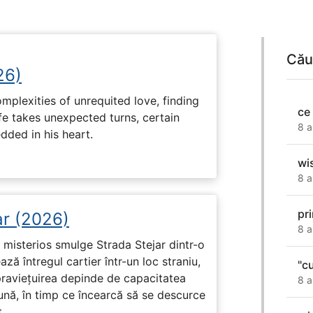
Cău
26)
plexities of unrequited love, finding
ce
fe takes unexpected turns, certain
8 a
ded in his heart.
wi
8 a
pr
ar (2026)
8 a
misterios smulge Strada Stejar dintr-o
ză întregul cartier într-un loc straniu,
"c
praviețuirea depinde de capacitatea
8 a
nă, în timp ce încearcă să se descurce
.