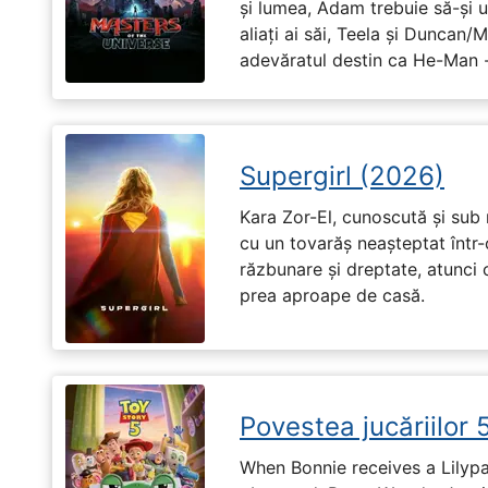
și lumea, Adam trebuie să-și u
aliați ai săi, Teela și Duncan/
adevăratul destin ca He-Man -
Supergirl (2026)
Kara Zor-El, cunoscută și sub 
cu un tovarăș neașteptat într-
răzbunare și dreptate, atunci
prea aproape de casă.
Povestea jucăriilor 
When Bonnie receives a Lilypa