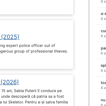
8 a
a-
8 a
cu
 (2025)
8 a
ng expert police officer out of
pa
ngerous group of professional thieves.
8 a
ep
8 a
i (2026)
to
8 a
15 ani, Sabia Puterii îl conduce pe
, unde descoperă că patria sa a fost
nu
 lui Skeletor. Pentru a-și salva familia
8 a