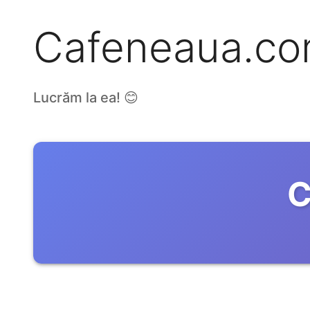
Cafeneaua.c
Lucrăm la ea! 😊
C