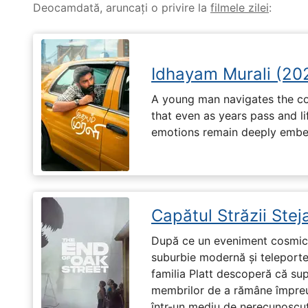
Deocamdată, aruncați o privire la
filmele zilei
:
Idhayam Murali (20
A young man navigates the com
that even as years pass and li
emotions remain deeply embed
Capătul Străzii Stej
După ce un eveniment cosmic 
suburbie modernă și teleportea
familia Platt descoperă că su
membrilor de a rămâne împreu
într-un mediu de nerecunoscut