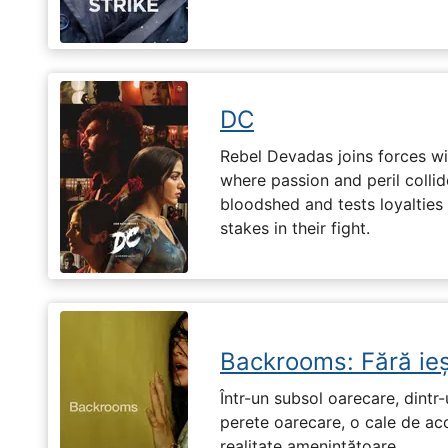
DC
Rebel Devadas joins forces w
where passion and peril collid
bloodshed and tests loyalties
stakes in their fight.
Backrooms: Fără ieș
Într-un subsol oarecare, dint
perete oarecare, o cale de ac
realitate amenințătoare.