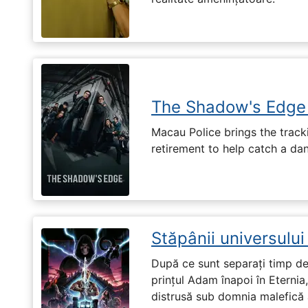
The Shadow's Edge
Macau Police brings the tracki
retirement to help catch a da
Stăpânii universulu
După ce sunt separați timp de 
prințul Adam înapoi în Eternia
distrusă sub domnia malefică a