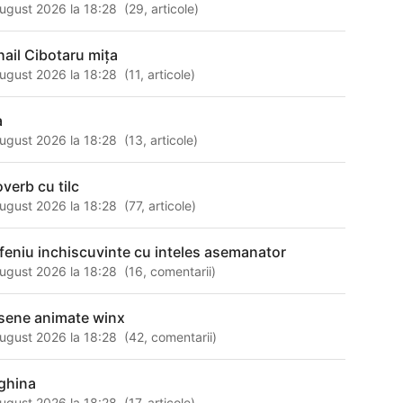
ugust 2026 la 18:28
(
29
,
articole
)
hail Cibotaru miţa
ugust 2026 la 18:28
(
11
,
articole
)
a
ugust 2026 la 18:28
(
13
,
articole
)
overb cu tilc
ugust 2026 la 18:28
(
77
,
articole
)
feniu inchiscuvinte cu inteles asemanator
ugust 2026 la 18:28
(
16
,
comentarii
)
sene animate winx
ugust 2026 la 18:28
(
42
,
comentarii
)
ghina
ugust 2026 la 18:28
(
17
,
articole
)