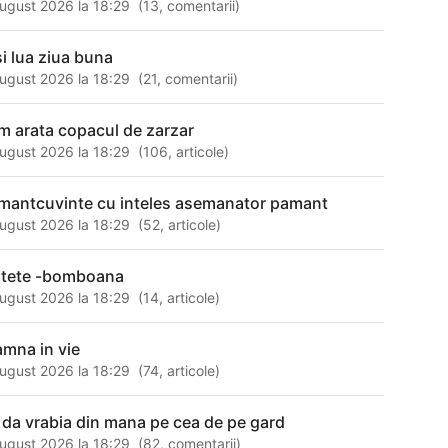
ugust 2026 la 18:29
(
13
,
comentarii
)
si lua ziua buna
ugust 2026 la 18:29
(
21
,
comentarii
)
m arata copacul de zarzar
ugust 2026 la 18:29
(
106
,
articole
)
mantcuvinte cu inteles asemanator pamant
ugust 2026 la 18:29
(
52
,
articole
)
itete -bomboana
ugust 2026 la 18:29
(
14
,
articole
)
amna in vie
ugust 2026 la 18:29
(
74
,
articole
)
 da vrabia din mana pe cea de pe gard
ugust 2026 la 18:29
(
82
,
comentarii
)