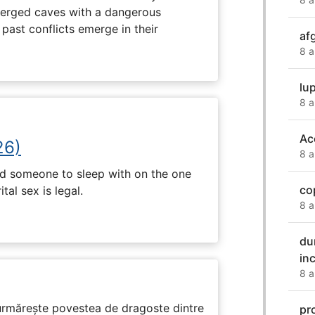
erged caves with a dangerous
past conflicts emerge in their
af
8 a
lup
8 a
Ac
26)
8 a
nd someone to sleep with on the one
co
tal sex is legal.
8 a
du
inc
8 a
rmărește povestea de dragoste dintre
pr