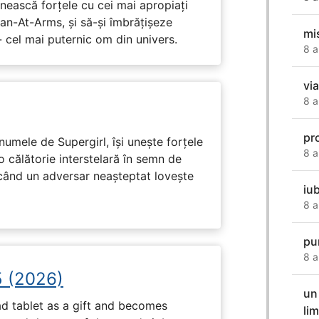
nească forțele cu cei mai apropiați
Man-At-Arms, și să-și îmbrățișeze
mis
 cel mai puternic om din univers.
8 a
vi
8 a
pr
numele de Supergirl, își unește forțele
8 a
o călătorie interstelară în semn de
 când un adversar neașteptat lovește
iu
8 a
pu
8 a
5 (2026)
un 
d tablet as a gift and becomes
li