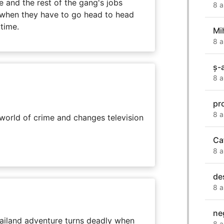
 and the rest of the gang's jobs
8 a
when they have to go head to head
ytime.
Mi
8 a
ş-
8 a
pr
8 a
rworld of crime and changes television
Ca
8 a
de
8 a
ne
hailand adventure turns deadly when
8 a