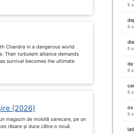
8 a
de
8 a
di
ith Chandra in a dangerous world
8 a
e. Their turbulent alliance demands
 as survival becomes the ultimate
de
8 a
ca
8 a
ire (2026)
os
8 a
r-un magazin de mobilă oarecare, pe un
ces răsare și duce către o nouă
lat