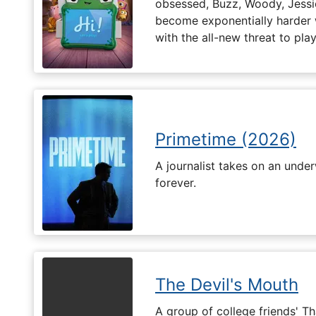
obsessed, Buzz, Woody, Jessie
become exponentially harder 
with the all-new threat to pla
Primetime (2026)
A journalist takes on an unde
forever.
The Devil's Mouth
A group of college friends' T