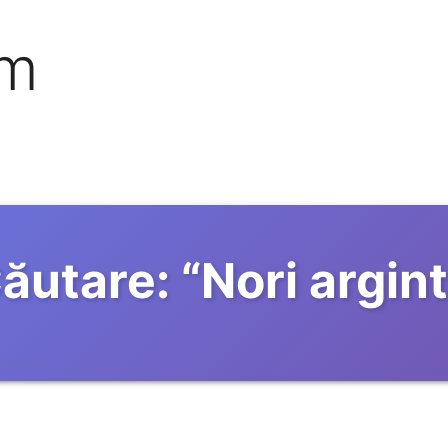
om
ăutare:
“
Nori argint