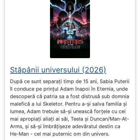
Stăpânii universului (2026)
După ce sunt separați timp de 15 ani, Sabia Puterii
îl conduce pe prințul Adam înapoi în Eternia, unde
descoperă că patria sa a fost distrusă sub domnia
malefică a lui Skeletor. Pentru a-și salva familia și
lumea, Adam trebuie să-și unească forțele cu cei
mai apropiați aliați ai săi, Teela și Duncan/Man-At-
Arms, și să-și îmbrățișeze adevăratul destin ca
He-Man - cel mai puternic om din univers.