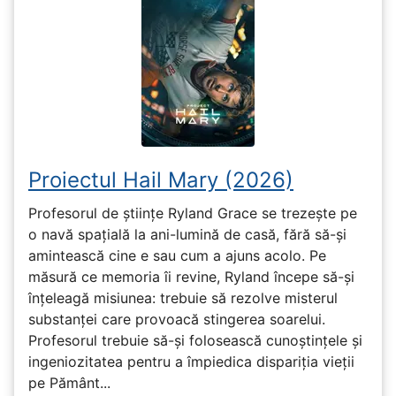
Proiectul Hail Mary (2026)
Profesorul de științe Ryland Grace se trezește pe
o navă spațială la ani-lumină de casă, fără să-și
amintească cine e sau cum a ajuns acolo. Pe
măsură ce memoria îi revine, Ryland începe să-și
înțeleagă misiunea: trebuie să rezolve misterul
substanței care provoacă stingerea soarelui.
Profesorul trebuie să-și folosească cunoștințele și
ingeniozitatea pentru a împiedica dispariția vieții
pe Pământ...