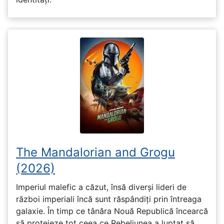
The Mandalorian and Grogu
(2026)
Imperiul malefic a căzut, însă diverși lideri de
război imperiali încă sunt răspândiți prin întreaga
galaxie. În timp ce tânăra Nouă Republică încearcă
să protejeze tot ceea ce Rebeliunea a luptat să