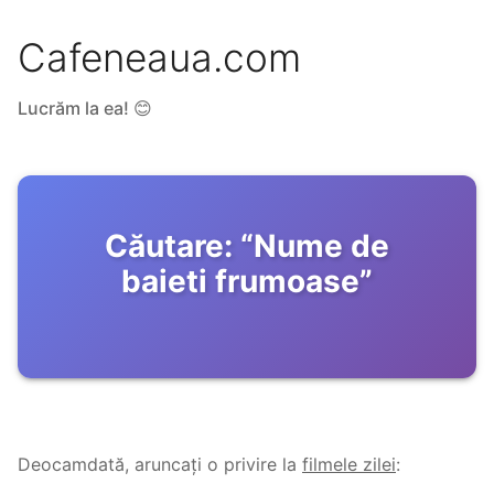
Cafeneaua.com
Lucrăm la ea! 😊
Căutare:
“
Nume de
baieti frumoase
”
Deocamdată, aruncați o privire la
filmele zilei
: