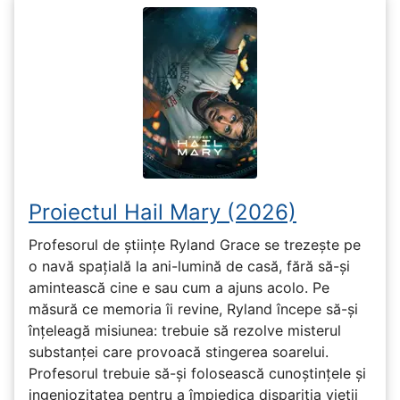
Proiectul Hail Mary (2026)
Profesorul de științe Ryland Grace se trezește pe
o navă spațială la ani-lumină de casă, fără să-și
amintească cine e sau cum a ajuns acolo. Pe
măsură ce memoria îi revine, Ryland începe să-și
înțeleagă misiunea: trebuie să rezolve misterul
substanței care provoacă stingerea soarelui.
Profesorul trebuie să-și folosească cunoștințele și
ingeniozitatea pentru a împiedica dispariția vieții