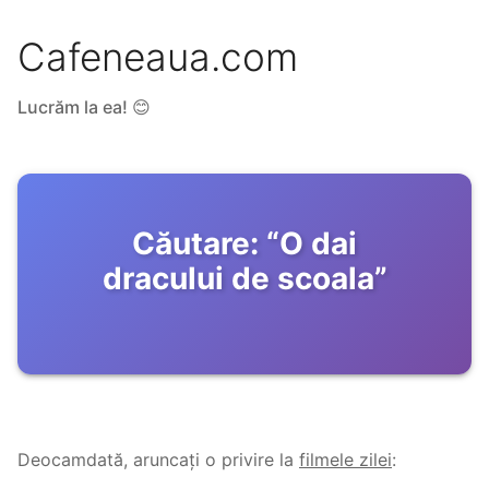
Cafeneaua.com
Lucrăm la ea! 😊
Căutare:
“
O dai
dracului de scoala
”
Deocamdată, aruncați o privire la
filmele zilei
: