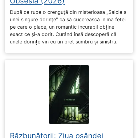
Obsesia (2026)
După ce rupe o crenguță din misterioasa „Salcie a
unei singure dorințe” ca să cucerească inima fetei
pe care o place, un romantic incurabil obține
exact ce și-a dorit. Curând însă descoperă că
unele dorințe vin cu un preț sumbru și sinistru.
Răzbunătorii: Ziua osândei