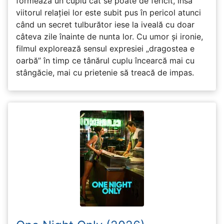
formează un cuplu cât se poate de fericit, însă
viitorul relației lor este subit pus în pericol atunci
când un secret tulburător iese la iveală cu doar
câteva zile înainte de nunta lor. Cu umor și ironie,
filmul explorează sensul expresiei „dragostea e
oarbă” în timp ce tânărul cuplu încearcă mai cu
stângăcie, mai cu prietenie să treacă de impas.