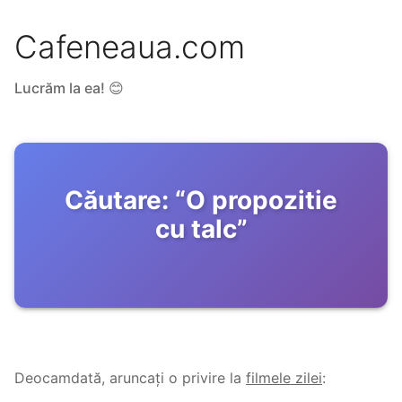
Cafeneaua.com
Lucrăm la ea! 😊
Căutare:
“
O propozitie
cu talc
”
Deocamdată, aruncați o privire la
filmele zilei
: