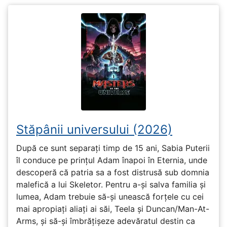
Stăpânii universului (2026)
După ce sunt separați timp de 15 ani, Sabia Puterii
îl conduce pe prințul Adam înapoi în Eternia, unde
descoperă că patria sa a fost distrusă sub domnia
malefică a lui Skeletor. Pentru a-și salva familia și
lumea, Adam trebuie să-și unească forțele cu cei
mai apropiați aliați ai săi, Teela și Duncan/Man-At-
Arms, și să-și îmbrățișeze adevăratul destin ca