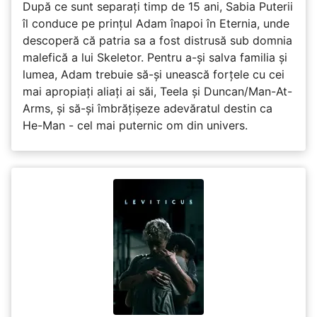
După ce sunt separați timp de 15 ani, Sabia Puterii
îl conduce pe prințul Adam înapoi în Eternia, unde
descoperă că patria sa a fost distrusă sub domnia
malefică a lui Skeletor. Pentru a-și salva familia și
lumea, Adam trebuie să-și unească forțele cu cei
mai apropiați aliați ai săi, Teela și Duncan/Man-At-
Arms, și să-și îmbrățișeze adevăratul destin ca
He-Man - cel mai puternic om din univers.