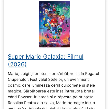
Super Mario Galaxia: Filmul
(2026)
Mario, Luigi și prietenii lor sărbătoresc, în Regatul
Ciupercilor, Festivalul Stelelor, un eveniment
cosmic care luminează cerul cu comete și stele
magice. Sărbătoarea este însă întreruptă brutal
când Bowser Jr. atacă și o răpește pe prinţesa
Rosalina.Pentru a o salva, Mario pornește într-o
aventură prin galaxie, ajutat de fratele său Luigi,