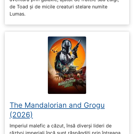
de Toad și de micile creaturi stelare numite
Lumas.
The Mandalorian and Grogu
(2026)
Imperiul malefic a căzut, însă diverși lideri de
război imperiali încă sunt răspândiți prin întreaga