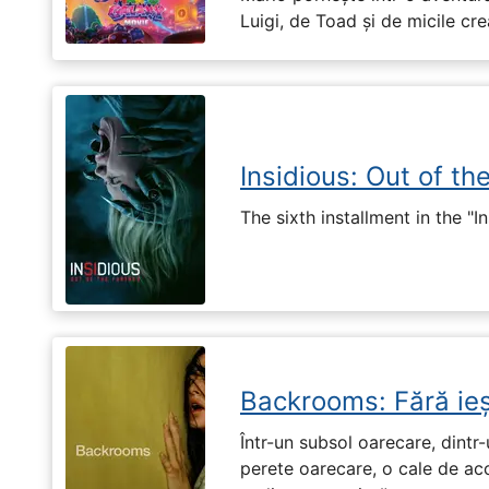
Luigi, de Toad și de micile cr
Insidious: Out of th
The sixth installment in the "I
Backrooms: Fără ieș
Într-un subsol oarecare, dint
perete oarecare, o cale de ac