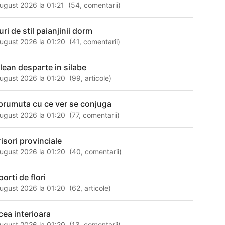
ugust 2026 la 01:21
(
54
,
comentarii
)
uri de stil paianjinii dorm
ugust 2026 la 01:20
(
41
,
comentarii
)
clean desparte in silabe
ugust 2026 la 01:20
(
99
,
articole
)
prumuta cu ce ver se conjuga
ugust 2026 la 01:20
(
77
,
comentarii
)
risori provinciale
ugust 2026 la 01:20
(
40
,
comentarii
)
orti de flori
ugust 2026 la 01:20
(
62
,
articole
)
cea interioara
ugust 2026 la 01:20
(
13
,
comentarii
)