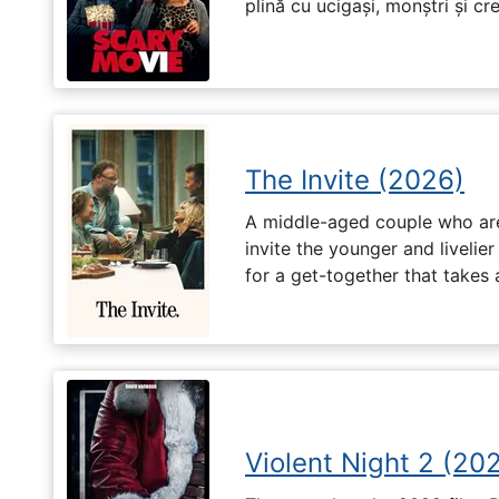
plină cu ucigași, monștri și cr
The Invite (2026)
A middle-aged couple who are 
invite the younger and livelie
for a get-together that takes
Violent Night 2 (20