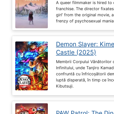
A queer filmmaker is hired to 
franchise. The director fixates
girl’ from the original movie
frenzy of psychosexual mania
Demon Slayer: Kimet
Castle (2025)
Membrii Corpului Vânătorilor 
Infinitului, unde Tanjiro Kam
confruntă cu înfricoșătorii de
luptă disperată, în timp ce în
Kibutsuji.
PAW Patrol: The Di