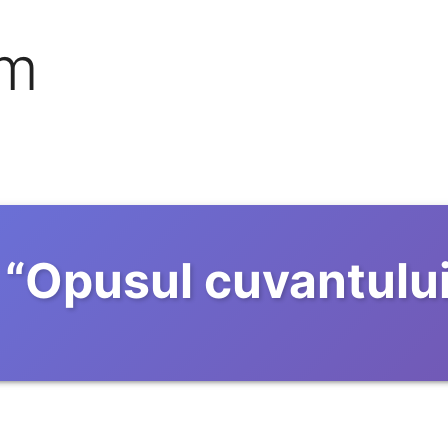
om
“
Opusul cuvantului