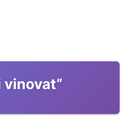
 vinovat
”