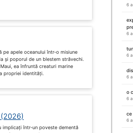
6 a
ex
pr
6 a
tur
 pe apele oceanului într-o misiune
6 a
ula și poporul de un blestem străvechi.
Maui, ea înfruntă creaturi marine
di
propriei identități.
6 a
o 
6 a
ce
 (2026)
6 a
u implicați într-un poveste dementă