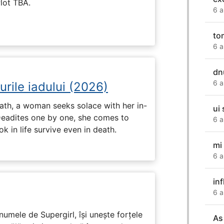
Plot TBA.
6 a
to
6 a
dnu
6 a
urile iadului (2026)
ath, a woman seeks solace with her in-
ui
Deadites one by one, she comes to
6 a
k in life survive even in death.
mi
6 a
in
6 a
numele de Supergirl, își unește forțele
As