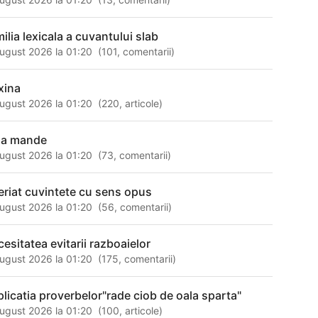
milia lexicala a cuvantului slab
ugust 2026 la 01:20
(
101
,
comentarii
)
xina
ugust 2026 la 01:20
(
220
,
articole
)
la mande
ugust 2026 la 01:20
(
73
,
comentarii
)
eriat cuvintete cu sens opus
ugust 2026 la 01:20
(
56
,
comentarii
)
cesitatea evitarii razboaielor
ugust 2026 la 01:20
(
175
,
comentarii
)
plicatia proverbelor"rade ciob de oala sparta"
ugust 2026 la 01:20
(
100
,
articole
)