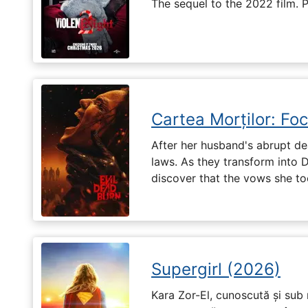
The sequel to the 2022 film. 
Cartea Morților: Foc
After her husband's abrupt de
laws. As they transform into 
discover that the vows she too
Supergirl (2026)
Kara Zor-El, cunoscută și sub 