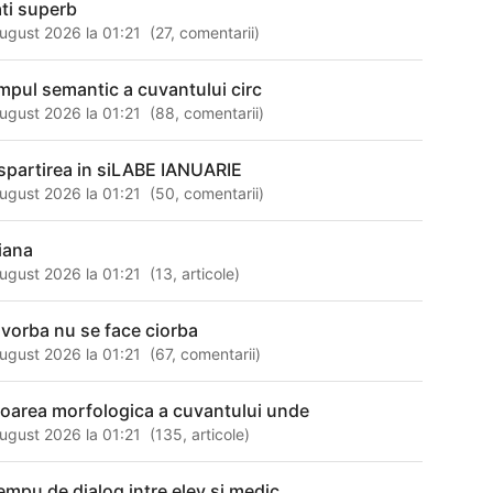
ati superb
ugust 2026 la 01:21
(
27
,
comentarii
)
mpul semantic a cuvantului circ
ugust 2026 la 01:21
(
88
,
comentarii
)
spartirea in siLABE IANUARIE
ugust 2026 la 01:21
(
50
,
comentarii
)
iana
ugust 2026 la 01:21
(
13
,
articole
)
 vorba nu se face ciorba
ugust 2026 la 01:21
(
67
,
comentarii
)
loarea morfologica a cuvantului unde
ugust 2026 la 01:21
(
135
,
articole
)
empu de dialog intre elev si medic