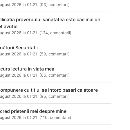
ugust 2026 la 01:21
(
93
,
comentarii
)
plicatia proverbului sanatatea este cae mai de
et avutie
ugust 2026 la 01:21
(
124
,
comentarii
)
nătorii Securitatii
ugust 2026 la 01:21
(
59
,
comentarii
)
scurs lectura in viata mea
ugust 2026 la 01:21
(
66
,
comentarii
)
compunere cu titlul se intorc pasari calatoare
ugust 2026 la 01:21
(
95
,
comentarii
)
 cred prietenii mei despre mine
ugust 2026 la 01:21
(
110
,
comentarii
)