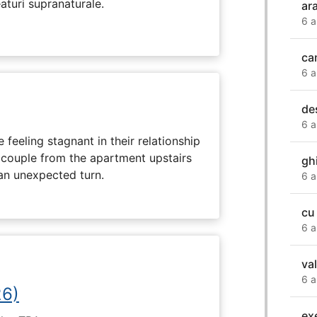
eaturi supranaturale.
ar
6 a
ca
6 a
de
6 a
feeling stagnant in their relationship
r couple from the apartment upstairs
gh
 an unexpected turn.
6 a
cu
6 a
va
6 a
26)
ex