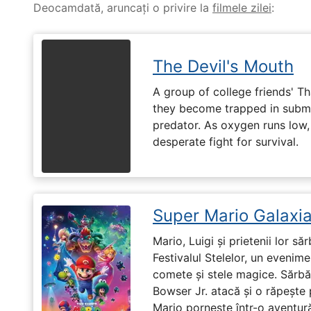
Deocamdată, aruncați o privire la
filmele zilei
:
The Devil's Mouth
A group of college friends' T
they become trapped in subm
predator. As oxygen runs low, 
desperate fight for survival.
Super Mario Galaxia
Mario, Luigi și prietenii lor să
Festivalul Stelelor, un evenim
comete și stele magice. Sărbă
Bowser Jr. atacă și o răpește 
Mario pornește într-o aventură