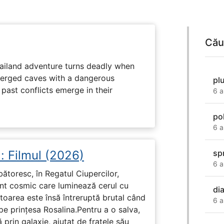
Cău
hailand adventure turns deadly when
erged caves with a dangerous
pl
past conflicts emerge in their
6 a
po
6 a
: Filmul (2026)
sp
6 a
rbătoresc, în Regatul Ciupercilor,
ent cosmic care luminează cerul cu
dia
toarea este însă întreruptă brutal când
6 a
pe prinţesa Rosalina.Pentru a o salva,
 prin galaxie, ajutat de fratele său