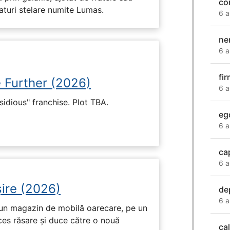
co
eaturi stelare numite Lumas.
6 a
ne
6 a
fi
e Further (2026)
6 a
nsidious" franchise. Plot TBA.
eg
6 a
ca
6 a
ire (2026)
de
6 a
r-un magazin de mobilă oarecare, pe un
ces răsare și duce către o nouă
ca