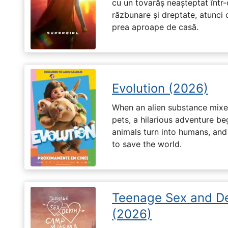
cu un tovarăș neașteptat într-
răzbunare și dreptate, atunci
prea aproape de casă.
Evolution (2026)
When an alien substance mixes
pets, a hilarious adventure b
animals turn into humans, an
to save the world.
Teenage Sex and D
(2026)