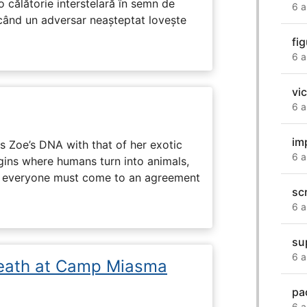
o călătorie interstelară în semn de
6 a
 când un adversar neașteptat lovește
fig
6 a
vi
6 a
im
 Zoe’s DNA with that of her exotic
6 a
egins where humans turn into animals,
d everyone must come to an agreement
sc
6 a
sup
6 a
eath at Camp Miasma
pa
6 a