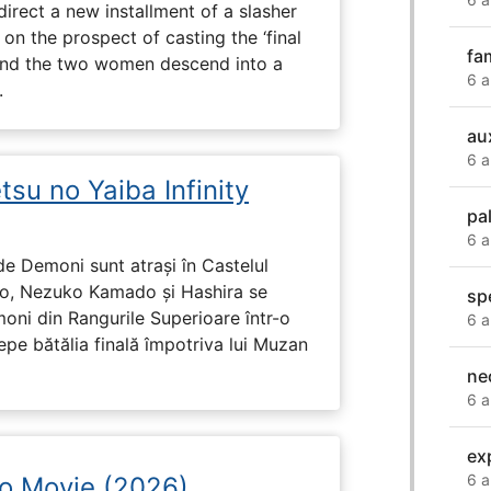
direct a new installment of a slasher
 on the prospect of casting the ‘final
fa
, and the two women descend into a
6 a
.
au
6 a
su no Yaiba Infinity
pa
6 a
de Demoni sunt atrași în Castelul
ado, Nezuko Kamado și Hashira se
sp
moni din Rangurile Superioare într-o
6 a
cepe bătălia finală împotriva lui Muzan
ne
6 a
ex
6 a
no Movie (2026)