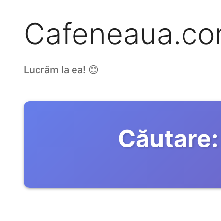
Cafeneaua.c
Lucrăm la ea! 😊
Căutare: