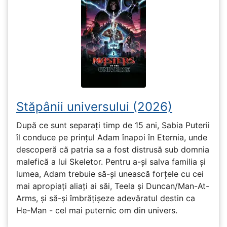
Stăpânii universului (2026)
După ce sunt separați timp de 15 ani, Sabia Puterii
îl conduce pe prințul Adam înapoi în Eternia, unde
descoperă că patria sa a fost distrusă sub domnia
malefică a lui Skeletor. Pentru a-și salva familia și
lumea, Adam trebuie să-și unească forțele cu cei
mai apropiați aliați ai săi, Teela și Duncan/Man-At-
Arms, și să-și îmbrățișeze adevăratul destin ca
He-Man - cel mai puternic om din univers.