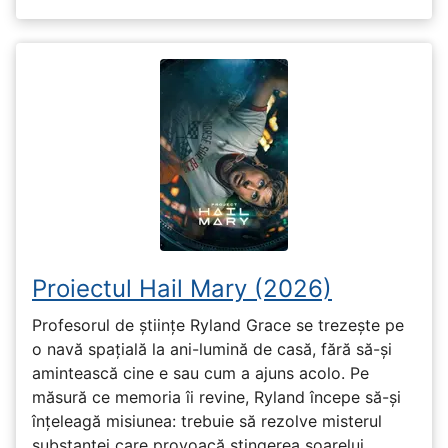
Proiectul Hail Mary (2026)
Profesorul de științe Ryland Grace se trezește pe
o navă spațială la ani-lumină de casă, fără să-și
amintească cine e sau cum a ajuns acolo. Pe
măsură ce memoria îi revine, Ryland începe să-și
înțeleagă misiunea: trebuie să rezolve misterul
substanței care provoacă stingerea soarelui.