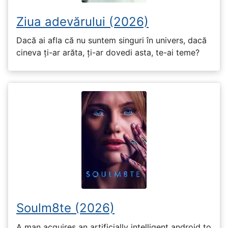
Ziua adevărului (2026)
Dacă ai afla că nu suntem singuri în univers, dacă
cineva ți-ar arăta, ți-ar dovedi asta, te-ai teme?
Soulm8te (2026)
A man acquires an artificially intelligent android to