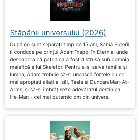
Stăpânii universului (2026)
După ce sunt separați timp de 15 ani, Sabia Puterii
îl conduce pe prințul Adam înapoi în Eternia, unde
descoperă că patria sa a fost distrusă sub domnia
malefică a lui Skeletor. Pentru a-și salva familia și
lumea, Adam trebuie să-și unească forțele cu cei
mai apropiați aliați ai săi, Teela și Duncan/Man-At-
Arms, și să-și îmbrățișeze adevăratul destin ca
He-Man - cel mai puternic om din univers.