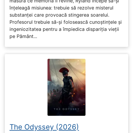
măsură ce memoria îi revine, Ryland începe să-și
înțeleagă misiunea: trebuie să rezolve misterul
substanței care provoacă stingerea soarelui.
Profesorul trebuie să-și folosească cunoștințele și
ingeniozitatea pentru a împiedica dispariția vieții
pe Pământ...
The Odyssey (2026)