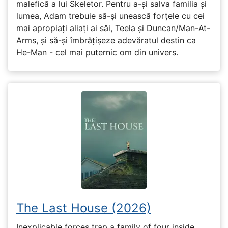
malefică a lui Skeletor. Pentru a-și salva familia și
lumea, Adam trebuie să-și unească forțele cu cei
mai apropiați aliați ai săi, Teela și Duncan/Man-At-
Arms, și să-și îmbrățișeze adevăratul destin ca
He-Man - cel mai puternic om din univers.
The Last House (2026)
Inexplicable forces trap a family of four inside