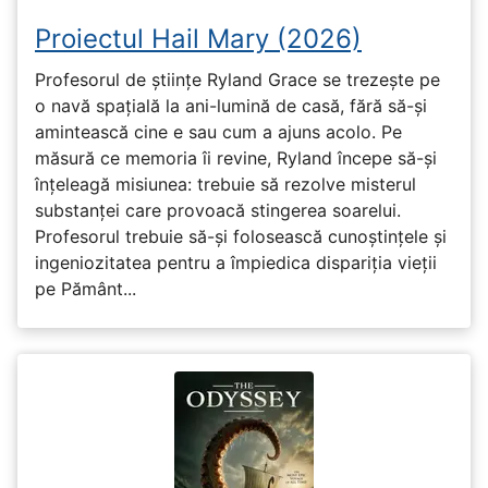
Proiectul Hail Mary (2026)
Profesorul de științe Ryland Grace se trezește pe
o navă spațială la ani-lumină de casă, fără să-și
amintească cine e sau cum a ajuns acolo. Pe
măsură ce memoria îi revine, Ryland începe să-și
înțeleagă misiunea: trebuie să rezolve misterul
substanței care provoacă stingerea soarelui.
Profesorul trebuie să-și folosească cunoștințele și
ingeniozitatea pentru a împiedica dispariția vieții
pe Pământ...