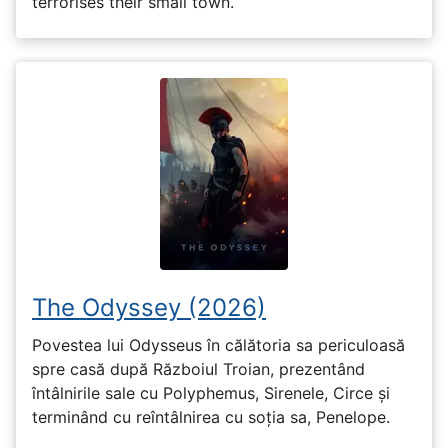
terrorises their small town.
The Odyssey (2026)
Povestea lui Odysseus în călătoria sa periculoasă
spre casă după Războiul Troian, prezentând
întâlnirile sale cu Polyphemus, Sirenele, Circe și
terminând cu reîntâlnirea cu soția sa, Penelope.