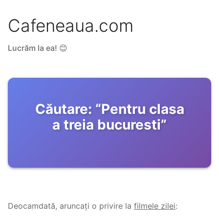
Cafeneaua.com
Lucrăm la ea! 😊
Căutare:
“
Pentru clasa
a treia bucuresti
”
Deocamdată, aruncați o privire la
filmele zilei
: