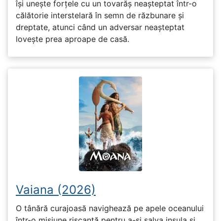
își unește forțele cu un tovarăș neașteptat într-o
călătorie interstelară în semn de răzbunare și
dreptate, atunci când un adversar neașteptat
lovește prea aproape de casă.
Vaiana (2026)
O tânără curajoasă navighează pe apele oceanului
într-o misiune riscantă pentru a-și salva insula și