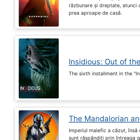
răzbunare și dreptate, atunci
prea aproape de casă.
Insidious: Out of th
The sixth installment in the "I
The Mandalorian an
Imperiul malefic a căzut, însă 
sunt răspândiți prin întreaga 