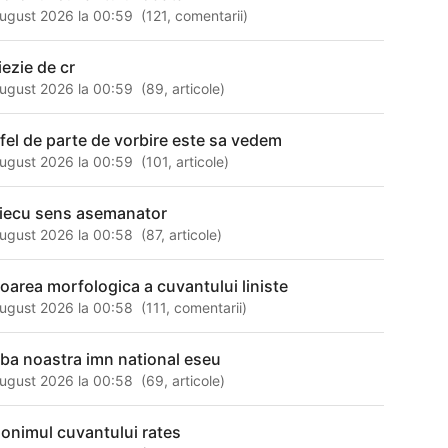
ugust 2026 la 00:59
(
121
,
comentarii
)
iezie de cr
ugust 2026 la 00:59
(
89
,
articole
)
 fel de parte de vorbire este sa vedem
ugust 2026 la 00:59
(
101
,
articole
)
riecu sens asemanator
ugust 2026 la 00:58
(
87
,
articole
)
loarea morfologica a cuvantului liniste
ugust 2026 la 00:58
(
111
,
comentarii
)
mba noastra imn national eseu
ugust 2026 la 00:58
(
69
,
articole
)
nonimul cuvantului rates