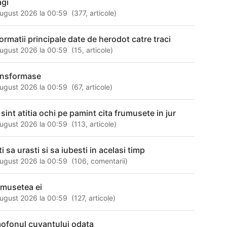
agi
ugust 2026 la 00:59
(
377
,
articole
)
formatii principale date de herodot catre traci
ugust 2026 la 00:59
(
15
,
articole
)
ansformase
ugust 2026 la 00:59
(
67
,
articole
)
 sint atitia ochi pe pamint cita frumusete in jur
ugust 2026 la 00:59
(
113
,
articole
)
i sa urasti si sa iubesti in acelasi timp
ugust 2026 la 00:59
(
106
,
comentarii
)
umusetea ei
ugust 2026 la 00:59
(
127
,
articole
)
ofonul cuvantului odata