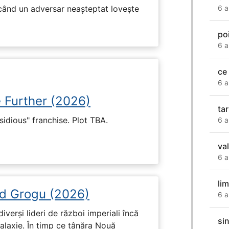
 când un adversar neașteptat lovește
6 a
po
6 a
ce
6 a
e Further (2026)
ta
nsidious" franchise. Plot TBA.
6 a
va
6 a
li
d Grogu (2026)
6 a
diverși lideri de război imperiali încă
si
galaxie. În timp ce tânăra Nouă