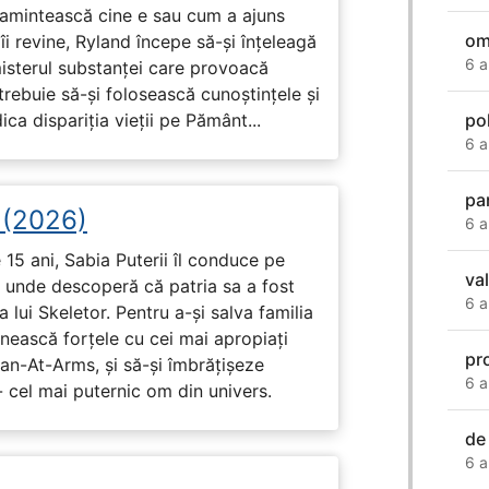
i amintească cine e sau cum a ajuns
om
i revine, Ryland începe să-și înțeleagă
6 a
misterul substanței care provoacă
trebuie să-și folosească cunoștințele și
ca dispariția vieții pe Pământ...
po
6 a
par
i (2026)
6 a
15 ani, Sabia Puterii îl conduce pe
va
, unde descoperă că patria sa a fost
6 a
 lui Skeletor. Pentru a-și salva familia
nească forțele cu cei mai apropiați
pr
Man-At-Arms, și să-și îmbrățișeze
6 a
 cel mai puternic om din univers.
de
6 a