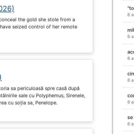
2026)
"t
6 a
onceal the gold she stole from a
have seized control of her remote
mi
6 a
ac
6 a
ci
)
6 a
toria sa periculoasă spre casă după
co
tâlnirile sale cu Polyphemus, Sirenele,
6 a
irea cu soția sa, Penelope.
se
6 a