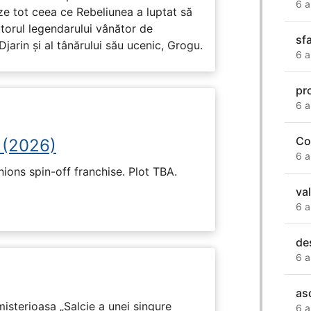
6 a
ze tot ceea ce Rebeliunea a luptat să
torul legendarului vânător de
sf
arin și al tânărului său ucenic, Grogu.
6 a
pr
6 a
Co
 (2026)
6 a
nions spin-off franchise. Plot TBA.
va
6 a
de
6 a
as
isterioasa „Salcie a unei singure
6 a