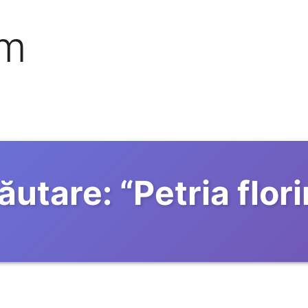
om
ăutare:
“
Petria flori