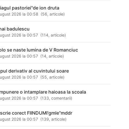
oiagul pastoriei"de ion druta
ugust 2026 la 00:58
(
56
,
articole
)
hai badulescu
ugust 2026 la 00:57
(
114
,
articole
)
olo se naste lumina de V Romanciuc
ugust 2026 la 00:57
(
14
,
articole
)
npul derivativ al cuvintului soare
ugust 2026 la 00:57
(
55
,
articole
)
mpunere o intamplare haioasa la scoala
ugust 2026 la 00:57
(
133
,
comentarii
)
 scrie corect FIINDUMI'gmle"mddr
ugust 2026 la 00:57
(
139
,
articole
)