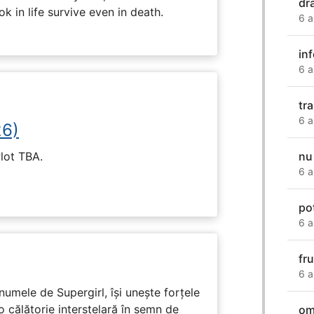
dr
k in life survive even in death.
6 a
in
6 a
tr
6 a
26)
Plot TBA.
nu
6 a
pot
6 a
fr
6 a
numele de Supergirl, își unește forțele
o călătorie interstelară în semn de
om