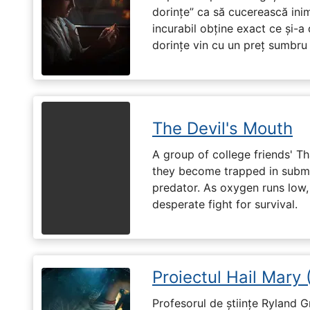
dorințe” ca să cucerească ini
incurabil obține exact ce și-a
dorințe vin cu un preț sumbru ș
The Devil's Mouth
A group of college friends' T
they become trapped in subm
predator. As oxygen runs low, 
desperate fight for survival.
Proiectul Hail Mary
Profesorul de științe Ryland G