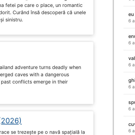
ma fetei pe care o place, un romantic
 dorit. Curând însă descoperă că unele
eu
i sinistru.
6 a
en
6 a
va
6 a
hailand adventure turns deadly when
erged caves with a dangerous
gh
past conflicts emerge in their
6 a
sp
6 a
 (2026)
cu
6 a
race se trezește pe o navă spațială la