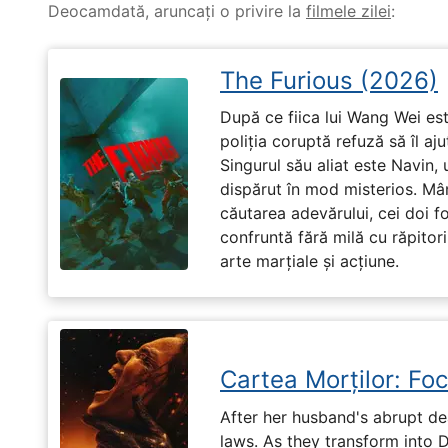
Deocamdată, aruncați o privire la
filmele zilei
:
The Furious (2026)
După ce fiica lui Wang Wei est
poliția coruptă refuză să îl aj
Singurul său aliat este Navin, 
dispărut în mod misterios. Mâ
căutarea adevărului, cei doi f
confruntă fără milă cu răpitori
arte marțiale și acțiune.
Cartea Morților: Foc
After her husband's abrupt de
laws. As they transform into 