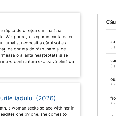
Cău
e răpită de o rețea criminală, iar
ute, Wei pornește singur în căutarea ei.
sa
un jurnalist neobosit a cărui soție a
6 a
nați de dorința de răzbunare și de
ormează o alianță neașteptată și se
cu
i într-o confruntare explozivă plină de
6 a
ou
6 a
urile iadului (2026)
fr
6 a
ath, a woman seeks solace with her in-
Deadites one by one, she comes to