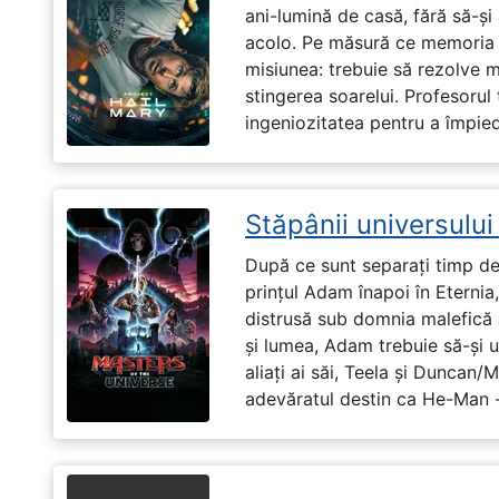
ani-lumină de casă, fără să-ș
acolo. Pe măsură ce memoria î
misiunea: trebuie să rezolve 
stingerea soarelui. Profesorul 
ingeniozitatea pentru a împiedi
Stăpânii universulu
După ce sunt separați timp de 
prințul Adam înapoi în Eternia
distrusă sub domnia malefică a
și lumea, Adam trebuie să-și u
aliați ai săi, Teela și Duncan/
adevăratul destin ca He-Man -