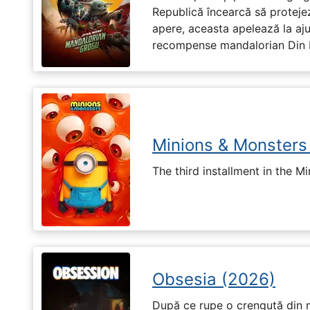
Republică încearcă să proteje
apere, aceasta apelează la aju
recompense mandalorian Din Dj
Minions & Monsters
The third installment in the Mi
Obsesia (2026)
După ce rupe o crenguță din m