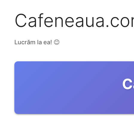
Cafeneaua.c
Lucrăm la ea! 😊
C