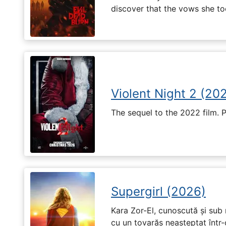
discover that the vows she too
Violent Night 2 (20
The sequel to the 2022 film. 
Supergirl (2026)
Kara Zor-El, cunoscută și sub 
cu un tovarăș neașteptat într-