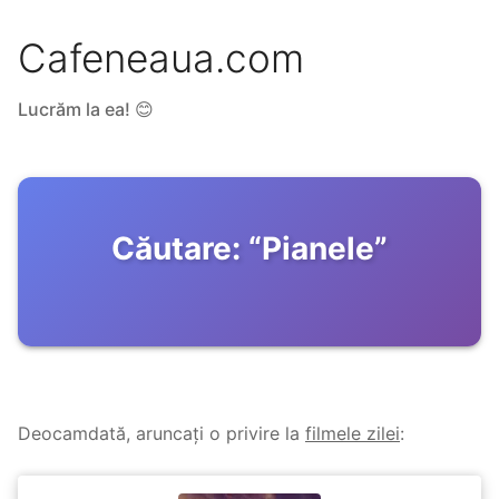
Cafeneaua.com
Lucrăm la ea! 😊
Căutare:
“
Pianele
”
Deocamdată, aruncați o privire la
filmele zilei
: