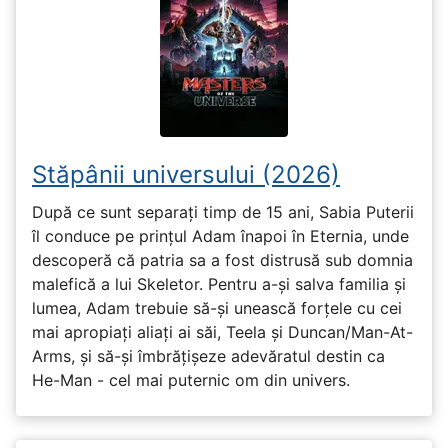
Stăpânii universului (2026)
După ce sunt separați timp de 15 ani, Sabia Puterii
îl conduce pe prințul Adam înapoi în Eternia, unde
descoperă că patria sa a fost distrusă sub domnia
malefică a lui Skeletor. Pentru a-și salva familia și
lumea, Adam trebuie să-și unească forțele cu cei
mai apropiați aliați ai săi, Teela și Duncan/Man-At-
Arms, și să-și îmbrățișeze adevăratul destin ca
He-Man - cel mai puternic om din univers.