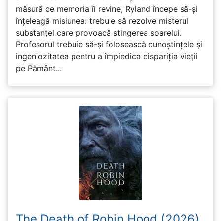
măsură ce memoria îi revine, Ryland începe să-și
înțeleagă misiunea: trebuie să rezolve misterul
substanței care provoacă stingerea soarelui.
Profesorul trebuie să-și folosească cunoștințele și
ingeniozitatea pentru a împiedica dispariția vieții
pe Pământ...
The Death of Robin Hood (2026)