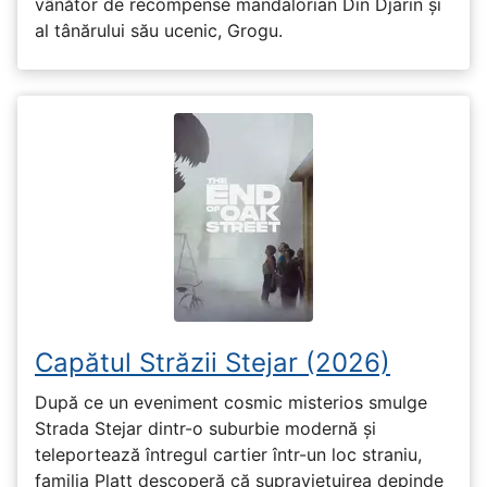
vânător de recompense mandalorian Din Djarin și
al tânărului său ucenic, Grogu.
Capătul Străzii Stejar (2026)
După ce un eveniment cosmic misterios smulge
Strada Stejar dintr-o suburbie modernă și
teleportează întregul cartier într-un loc straniu,
familia Platt descoperă că supraviețuirea depinde