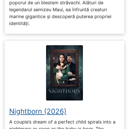
poporul de un blestem străvechi. Alături de
legendarul semizeu Maui, ea înfruntă creaturi
marine gigantice și descoperă puterea propriei
identități.
Nightborn (2026)
A couple’s dream of a perfect child spirals into a
nightmare as soon as the baby is born. The