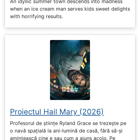
An idyllic summer town descends into madness
when an ice cream man serves kids sweet delights
with horrifying results.
Proiectul Hail Mary (2026)
Profesorul de științe Ryland Grace se trezește pe
o navă spațială la ani-lumină de casă, fără să-și
amintească cine e sau cum a ajuns acolo. Pe