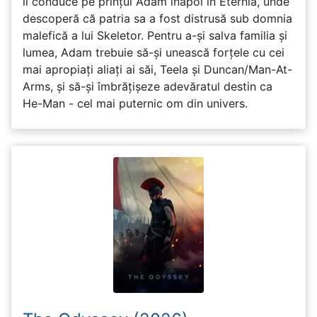
îl conduce pe prințul Adam înapoi în Eternia, unde
descoperă că patria sa a fost distrusă sub domnia
malefică a lui Skeletor. Pentru a-și salva familia și
lumea, Adam trebuie să-și unească forțele cu cei
mai apropiați aliați ai săi, Teela și Duncan/Man-At-
Arms, și să-și îmbrățișeze adevăratul destin ca
He-Man - cel mai puternic om din univers.