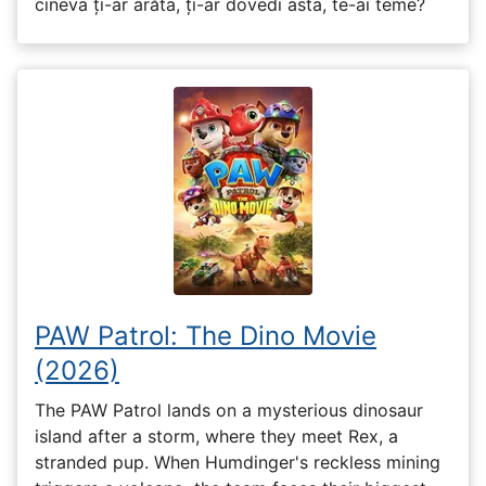
cineva ți-ar arăta, ți-ar dovedi asta, te-ai teme?
PAW Patrol: The Dino Movie
(2026)
The PAW Patrol lands on a mysterious dinosaur
island after a storm, where they meet Rex, a
stranded pup. When Humdinger's reckless mining