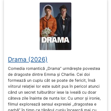
Drama (2026)
Comedia romantică „Drama” urmărește povestea
de dragoste dintre Emma și Charlie. Cei doi
formează un cuplu cât se poate de fericit, însă
viitorul relației lor este subit pus în pericol atunci
când un secret tulburător iese la iveală cu doar
câteva zile înainte de nunta lor. Cu umor și ironie,
filmul explorează sensul expresiei „dragostea e
oarbă” în timp ce tânărul cuplu încearcă mai cu