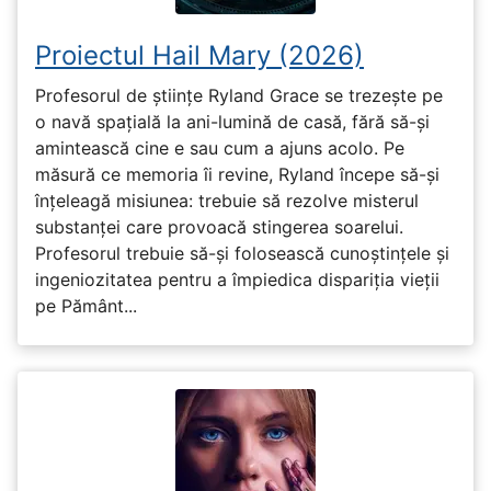
Proiectul Hail Mary (2026)
Profesorul de științe Ryland Grace se trezește pe
o navă spațială la ani-lumină de casă, fără să-și
amintească cine e sau cum a ajuns acolo. Pe
măsură ce memoria îi revine, Ryland începe să-și
înțeleagă misiunea: trebuie să rezolve misterul
substanței care provoacă stingerea soarelui.
Profesorul trebuie să-și folosească cunoștințele și
ingeniozitatea pentru a împiedica dispariția vieții
pe Pământ...