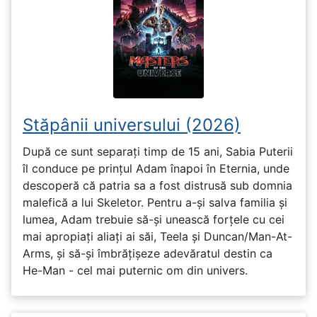
Stăpânii universului (2026)
După ce sunt separați timp de 15 ani, Sabia Puterii
îl conduce pe prințul Adam înapoi în Eternia, unde
descoperă că patria sa a fost distrusă sub domnia
malefică a lui Skeletor. Pentru a-și salva familia și
lumea, Adam trebuie să-și unească forțele cu cei
mai apropiați aliați ai săi, Teela și Duncan/Man-At-
Arms, și să-și îmbrățișeze adevăratul destin ca
He-Man - cel mai puternic om din univers.