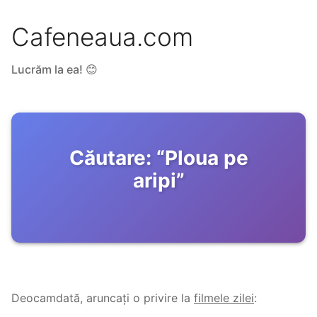
Cafeneaua.com
Lucrăm la ea! 😊
Căutare:
“
Ploua pe
aripi
”
Deocamdată, aruncați o privire la
filmele zilei
: