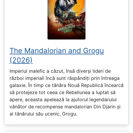
The Mandalorian and Grogu
(2026)
Imperiul malefic a căzut, însă diverși lideri de
război imperiali încă sunt răspândiți prin întreaga
galaxie. În timp ce tânăra Nouă Republică încearcă
să protejeze tot ceea ce Rebeliunea a luptat să
apere, aceasta apelează la ajutorul legendarului
vânător de recompense mandalorian Din Djarin și
al tânărului său ucenic, Grogu.