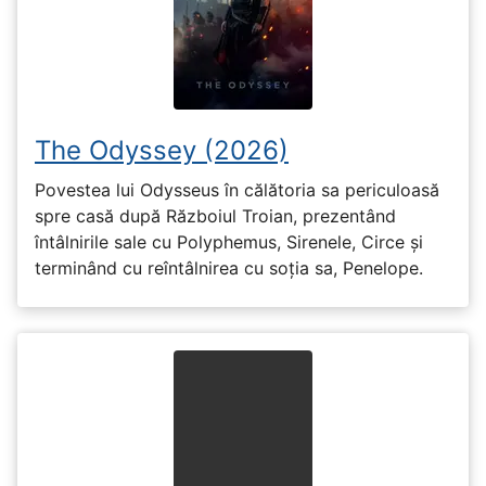
The Odyssey (2026)
Povestea lui Odysseus în călătoria sa periculoasă
spre casă după Războiul Troian, prezentând
întâlnirile sale cu Polyphemus, Sirenele, Circe și
terminând cu reîntâlnirea cu soția sa, Penelope.