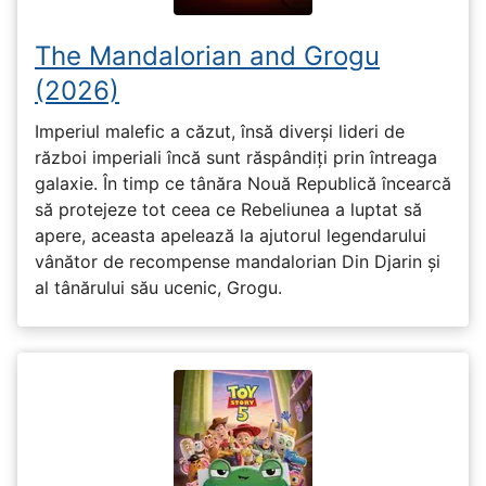
The Mandalorian and Grogu
(2026)
Imperiul malefic a căzut, însă diverși lideri de
război imperiali încă sunt răspândiți prin întreaga
galaxie. În timp ce tânăra Nouă Republică încearcă
să protejeze tot ceea ce Rebeliunea a luptat să
apere, aceasta apelează la ajutorul legendarului
vânător de recompense mandalorian Din Djarin și
al tânărului său ucenic, Grogu.