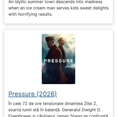
An idyllic summer town descends into madness
when an ice cream man serves kids sweet delights
with horrifying results.
Pressure (2026)
În cele 72 de ore tensionate dinaintea Zilei Z,
soarta lumii stă în balanță. Generalul Dwight D.
Eisenhower și căpitanul James Stagg se confruntă