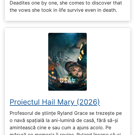
Deadites one by one, she comes to discover that
the vows she took in life survive even in death.
Proiectul Hail Mary (2026)
Profesorul de științe Ryland Grace se trezește pe
o navă spațială la ani-lumină de casă, fără să-și
amintească cine e sau cum a ajuns acolo. Pe
măsură ce memoria îi revine, Ryland începe să-și