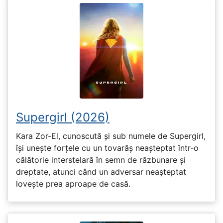
Supergirl (2026)
Kara Zor-El, cunoscută și sub numele de Supergirl,
își unește forțele cu un tovarăș neașteptat într-o
călătorie interstelară în semn de răzbunare și
dreptate, atunci când un adversar neașteptat
lovește prea aproape de casă.