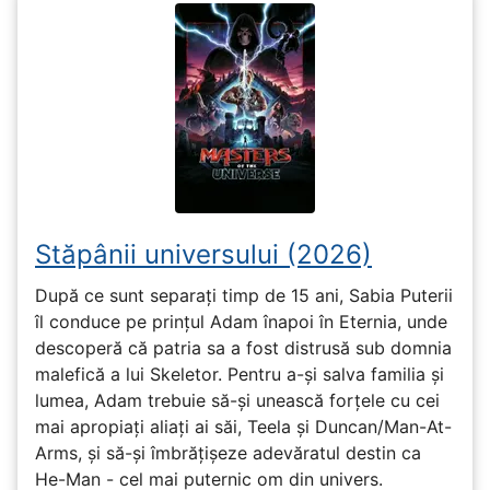
Stăpânii universului (2026)
După ce sunt separați timp de 15 ani, Sabia Puterii
îl conduce pe prințul Adam înapoi în Eternia, unde
descoperă că patria sa a fost distrusă sub domnia
malefică a lui Skeletor. Pentru a-și salva familia și
lumea, Adam trebuie să-și unească forțele cu cei
mai apropiați aliați ai săi, Teela și Duncan/Man-At-
Arms, și să-și îmbrățișeze adevăratul destin ca
He-Man - cel mai puternic om din univers.