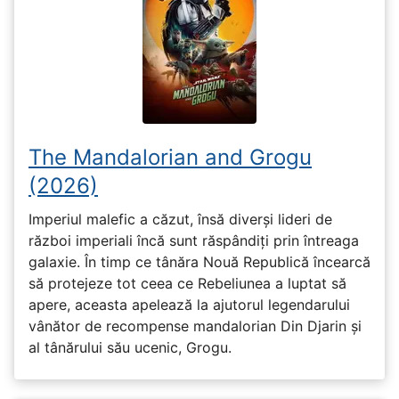
The Mandalorian and Grogu
(2026)
Imperiul malefic a căzut, însă diverși lideri de
război imperiali încă sunt răspândiți prin întreaga
galaxie. În timp ce tânăra Nouă Republică încearcă
să protejeze tot ceea ce Rebeliunea a luptat să
apere, aceasta apelează la ajutorul legendarului
vânător de recompense mandalorian Din Djarin și
al tânărului său ucenic, Grogu.