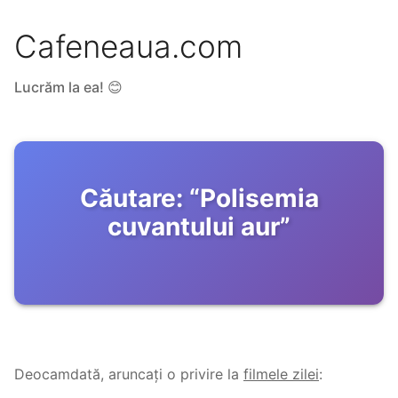
Cafeneaua.com
Lucrăm la ea! 😊
Căutare:
“
Polisemia
cuvantului aur
”
Deocamdată, aruncați o privire la
filmele zilei
: