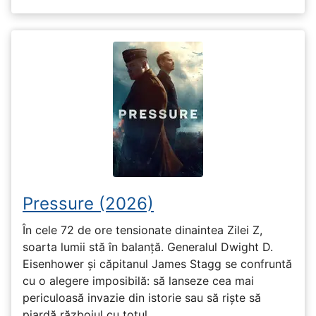
Pressure (2026)
În cele 72 de ore tensionate dinaintea Zilei Z,
soarta lumii stă în balanță. Generalul Dwight D.
Eisenhower și căpitanul James Stagg se confruntă
cu o alegere imposibilă: să lanseze cea mai
periculoasă invazie din istorie sau să riște să
piardă războiul cu totul.