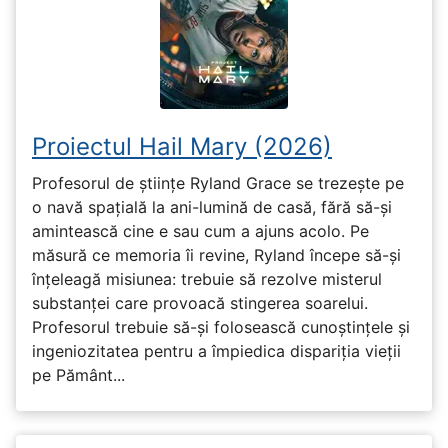
Proiectul Hail Mary (2026)
Profesorul de științe Ryland Grace se trezește pe
o navă spațială la ani-lumină de casă, fără să-și
amintească cine e sau cum a ajuns acolo. Pe
măsură ce memoria îi revine, Ryland începe să-și
înțeleagă misiunea: trebuie să rezolve misterul
substanței care provoacă stingerea soarelui.
Profesorul trebuie să-și folosească cunoștințele și
ingeniozitatea pentru a împiedica dispariția vieții
pe Pământ...