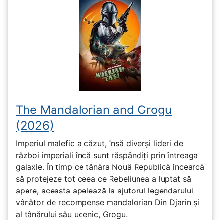
The Mandalorian and Grogu
(2026)
Imperiul malefic a căzut, însă diverși lideri de
război imperiali încă sunt răspândiți prin întreaga
galaxie. În timp ce tânăra Nouă Republică încearcă
să protejeze tot ceea ce Rebeliunea a luptat să
apere, aceasta apelează la ajutorul legendarului
vânător de recompense mandalorian Din Djarin și
al tânărului său ucenic, Grogu.