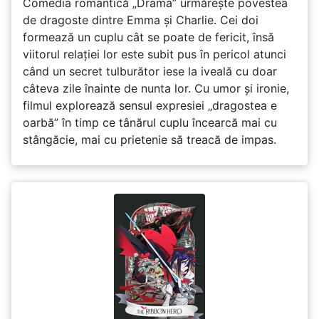
Comedia romantică „Drama” urmărește povestea
de dragoste dintre Emma și Charlie. Cei doi
formează un cuplu cât se poate de fericit, însă
viitorul relației lor este subit pus în pericol atunci
când un secret tulburător iese la iveală cu doar
câteva zile înainte de nunta lor. Cu umor și ironie,
filmul explorează sensul expresiei „dragostea e
oarbă” în timp ce tânărul cuplu încearcă mai cu
stângăcie, mai cu prietenie să treacă de impas.