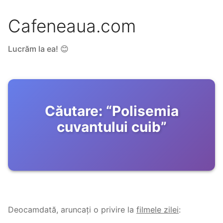
Cafeneaua.com
Lucrăm la ea! 😊
Căutare:
“
Polisemia
cuvantului cuib
”
Deocamdată, aruncați o privire la
filmele zilei
: