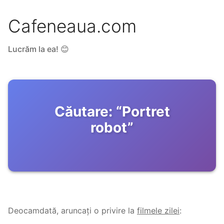
Cafeneaua.com
Lucrăm la ea! 😊
Căutare:
“
Portret
robot
”
Deocamdată, aruncați o privire la
filmele zilei
: