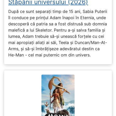
Stăpânii universului (2026)
După ce sunt separați timp de 15 ani, Sabia Puterii
îl conduce pe prințul Adam înapoi în Eternia, unde
descoperă că patria sa a fost distrusă sub domnia
malefică a lui Skeletor. Pentru a-și salva familia și
lumea, Adam trebuie să-și unească forțele cu cei
mai apropiați aliați ai săi, Teela și Duncan/Man-At-
Arms, și să-și îmbrățișeze adevăratul destin ca
He-Man - cel mai puternic om din univers.